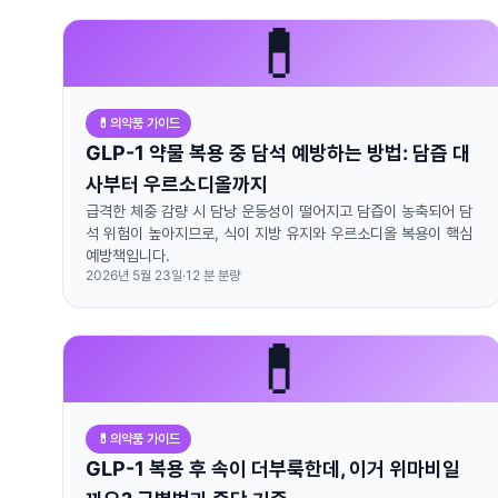
💊
💊
의약품 가이드
GLP-1 약물 복용 중 담석 예방하는 방법: 담즙 대
사부터 우르소디올까지
급격한 체중 감량 시 담낭 운동성이 떨어지고 담즙이 농축되어 담
석 위험이 높아지므로, 식이 지방 유지와 우르소디올 복용이 핵심
예방책입니다.
2026년 5월 23일
·
12
분 분량
💊
💊
의약품 가이드
GLP-1 복용 후 속이 더부룩한데, 이거 위마비일