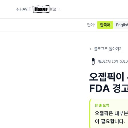
|
←
HAVIT
블로그
언어
:
한국어
Englis
← 블로그로 돌아가기
💊
MEDICATION GUID
오젭픽이 
FDA 경고
한 줄 요약
오젭픽은 대부분
이 필요합니다.