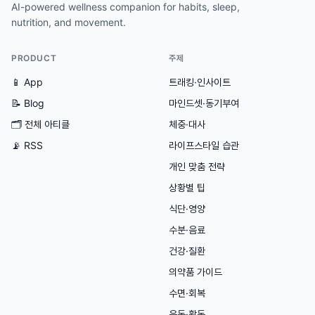
AI-powered wellness companion for habits, sleep,
nutrition, and movement.
PRODUCT
주제
📱 App
트래킹·인사이트
📝 Blog
마인드셋·동기부여
🗂
전체 아티클
체중·대사
📡 RSS
라이프스타일 습관
개인 맞춤 전략
상황별 팁
식단·영양
수분·음료
건강·질환
의약품 가이드
수면·회복
운동·활동