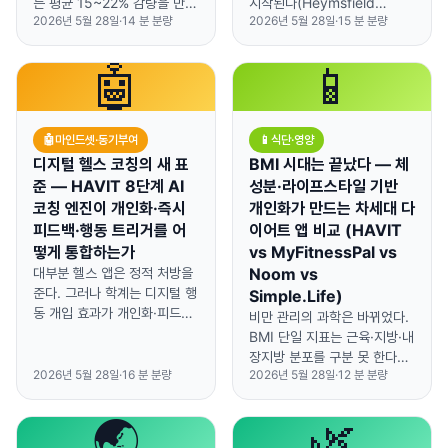
는 평균 15~22% 감량을 만든
시작된다(Heymsfield
2026년 5월 28일
·
14
분 분량
2026년 5월 28일
·
15
분 분량
다(STEP 1, SURMOUNT-
2024; Ross 2020). 그러나
1). 그러나 STEP 4는 약 중단
DEXA·InBody는 고가·오프라
후 평균 11.6%p 재증가 —
인·고비용 3중 장벽이 있다.
🤖
📱
STEP 1 평균 감량 14.9% 기
HAVIT는 스마트폰 설문 + 기
준 약 78% 회복.
본 신체정보(키·체중·성별·나
WHO(2022)·ADA(2024)는
이)만으로 체지방률·근육량·내
🤖
마인드셋·동기부여
📱
식단·영양
약물 + 행동치료 병행을 명시
장지방·BMR·TDEE·WHtR·생
권고하며, STEP 3(JAMA
디지털 헬스 코칭의 새 표
물학적 나이를 추정한다.
BMI 시대는 끝났다 — 체
2021)는 IBT 병행이 표준 케
n=70 InBody 기준 내부 비
준 — HAVIT 8단계 AI
성분·라이프스타일 기반
어 병행보다 거의 3배 큰 감량
교에서 ±5%이내 92.9%,
코칭 엔진이 개인화·즉시
개인화가 만드는 차세대 다
(-16% vs -5.7%)을 만든다
MAE 2.42%p, CCC 0.93,
피드백·행동 트리거를 어
이어트 앱 비교 (HAVIT
고 보였다. HAVIT는 이를
Deurenberg 표준 공식 대비
떻게 통합하는가
vs MyFitnessPal vs
M0/M1/M2 3단계로 구조화
6개 지표 모두 통계적 유의 우
대부분 헬스 앱은 정적 처방을
Noom vs
— 약물 시작 전(M0), 적응기
위(Steiger Z p=0.030). 목
준다. 그러나 학계는 디지털 행
Simple.Life)
(M1), 유지·중단기(M2) — 약
표는 체성분 체크의 민주화
동 개입 효과가 개인화·피드백
비만 관리의 과학은 바뀌었다.
물 + 근육 보존 + 행동 학습을
(비-임상 일상 추적용) — 누구
즉시성·행동 트리거 셋의 통합
BMI 단일 지표는 근육·지방·내
통합한다. (HAVIT는 약물을
나, 언제, 어디서나, 추가 장비
정도에 비례한다는 것을 반복
장지방 분포를 구분 못 한다
처방하지 않으며, 약 처방·용량
없이. (HAVIT는 의료 진단 도
입증했다(Tate 2003, Patel
2026년 5월 28일
·
16
분 분량
2026년 5월 28일
·
12
분 분량
(Ross 2020). 진짜 효과를
·중단은 의료진 영역.)
구가 아니다.)
2015). HAVIT의 8단계 코칭
만든 건 체성분 + 라이프스타
엔진은 Fogg Behavior
일 개입 + 개인화 행동 처방의
🌏
🌿
Model(B = M × A × P)과
조합 — DPP는 라이프스타일