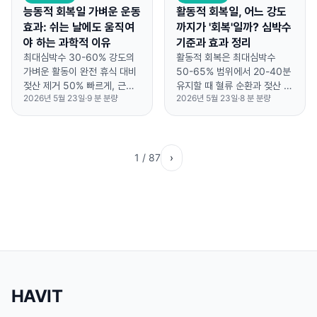
능동적 회복일 가벼운 운동
활동적 회복일, 어느 강도
효과: 쉬는 날에도 움직여
까지가 '회복'일까? 심박수
야 하는 과학적 이유
기준과 효과 정리
최대심박수 30-60% 강도의
활동적 회복은 최대심박수
가벼운 활동이 완전 휴식 대비
50-65% 범위에서 20-40분
젖산 제거 50% 빠르게, 근육
유지할 때 혈류 순환과 젖산 제
2026년 5월 23일
·
9
분 분량
2026년 5월 23일
·
8
분 분량
회복 촉진합니다.
거에 가장 효과적입니다.
1
/
87
›
HAVIT