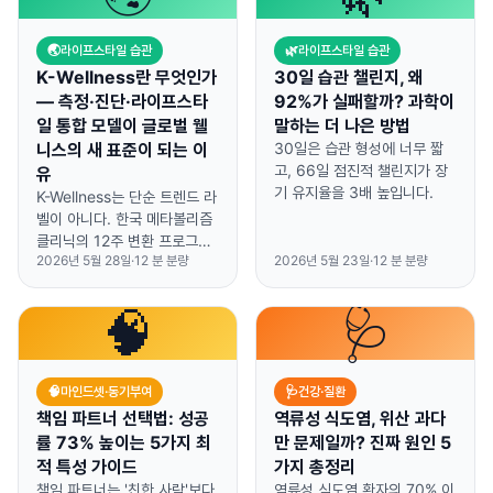
Self-Determination
개입이 메트포민보다 당뇨 발
Theory(자율성·역량·관계성)
병 위험 거의 2배 우월(58%
를 토대로, 126 archetypes
🌏
라이프스타일 습관
🌿
라이프스타일 습관
vs 31%, NEJM 2002).
× 2,000+ 행동 라이브러리에
K-Wellness란 무엇인가
HAVIT는 AI 체성분 추정
30일 습관 챌린지, 왜
서 매 순간 다른 사용자 신호에
(InBody 기준 내부 비교
— 측정·진단·라이프스타
92%가 실패할까? 과학이
맞춰 처방을 매칭한다.
n=70, ±5%이내 92.9%) +
일 통합 모델이 글로벌 웰
말하는 더 나은 방법
(HAVIT는 의료 진단 도구가
126 archetype 개인화 +
니스의 새 표준이 되는 이
30일은 습관 형성에 너무 짧
아니다.)
GLP-1 행동 처방을 통합한 4
고, 66일 점진적 챌린지가 장
유
세대 모델이다. (HAVIT는 의
기 유지율을 3배 높입니다.
K-Wellness는 단순 트렌드 라
료 진단 도구가 아니며, 비-임
벨이 아니다. 한국 메타볼리즘
상 일상 추적용으로 설계됐다.)
클리닉의 12주 변환 프로그램
2026년 5월 28일
·
12
분 분량
2026년 5월 23일
·
12
분 분량
에서 검증된 체계화된 통합 모
델 — 정량 측정 → 다지표 진
단 → 개인화 처방 → 라이프스
🧠
🩺
타일 코디네이션이다. 이 모델
은 학계 표준(BMI 한계, 체성
분·라이프스타일 기반 진단, 개
🧠
마인드셋·동기부여
🩺
건강·질환
인화 행동 처방)과 정확히 맞물
린다. 미국·글로벌 사용자가 이
책임 파트너 선택법: 성공
역류성 식도염, 위산 과다
방법론에 접근할 수 있게 만드
률 73% 높이는 5가지 최
만 문제일까? 진짜 원인 5
는 디지털 진입점이 HAVIT다.
적 특성 가이드
가지 총정리
(HAVIT는 의료 진단 도구가
책임 파트너는 '친한 사람'보다
역류성 식도염 환자의 70% 이