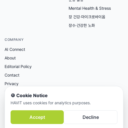
Mental Health & Stress
장 건강·마이크로바이옴
장수·건강한 노화
COMPANY
AI Connect
About
Editorial Policy
Contact
Privacy
Terms
🍪
Cookie Notice
HAVIT uses cookies for analytics purposes.
AI 보조 리서치, 사람이 검토한 콘텐츠.
Accept
Decline
© 2026 AI Connect Inc. All rights reserved.