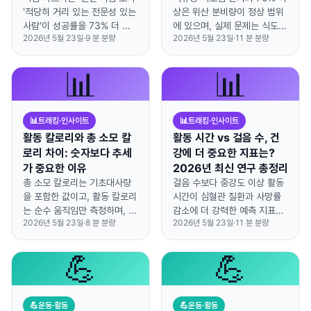
아니다.)
'적당히 거리 있는 전문성 있는
상은 위산 분비량이 정상 범위
사람'이 성공률을 73% 더 높
에 있으며, 실제 문제는 식도
2026년 5월 23일
·
9
분 분량
2026년 5월 23일
·
11
분 분량
입니다.
괄약근 약화와 위 운동 저하에
서 비롯되는 경우가 많습니다.
📊
📊
📊
트래킹·인사이트
📊
트래킹·인사이트
활동 칼로리와 총 소모 칼
활동 시간 vs 걸음 수, 건
로리 차이: 숫자보다 추세
강에 더 중요한 지표는?
가 중요한 이유
2026년 최신 연구 총정리
총 소모 칼로리는 기초대사량
걸음 수보다 중강도 이상 활동
을 포함한 값이고, 활동 칼로리
시간이 심혈관 질환과 사망률
는 순수 움직임만 측정하며, 절
감소에 더 강력한 예측 지표라
2026년 5월 23일
·
8
분 분량
2026년 5월 23일
·
11
분 분량
대 숫자보다 주간 추세 변화에
는 연구 결과가 나왔습니다.
집중하는 게 더 정확합니다.
💪
💪
💪
운동·활동
💪
운동·활동