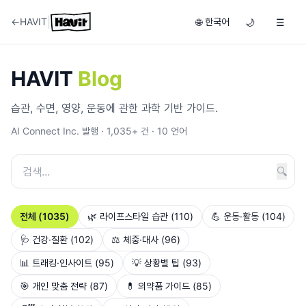
|
←
HAVIT
한국어
🌐
🌙
☰
HAVIT
Blog
습관, 수면, 영양, 운동에 관한 과학 기반 가이드.
AI Connect Inc. 발행
·
1,035
+
건
· 10
언어
🔍
전체
(
1035
)
🌿
라이프스타일 습관
(
110
)
💪
운동·활동
(
104
)
🩺
건강·질환
(
102
)
⚖️
체중·대사
(
96
)
📊
트래킹·인사이트
(
95
)
💡
상황별 팁
(
93
)
🎯
개인 맞춤 전략
(
87
)
💊
의약품 가이드
(
85
)