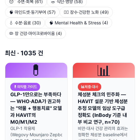
😴
수면·회복
(
61
)
🥗
식단·영양
(
58
)
🧠
마인드셋·동기부여
(
57
)
🏃‍♂️
장수·건강한 노화
(
49
)
💧
수분·음료
(
30
)
🧠
Mental Health & Stress
(
4
)
🦠
장 건강·마이크로바이옴
(
4
)
최신 · 1035 건
💊
📊
💊
의약품 가이드
📊
체중·대사
GLP-1만으로는 부족하다
체성분 체크의 민주화 —
— WHO·ADA가 권고하
HAVIT 설문 기반 체성분
는 "약물 + 행동치료" 모델
추정 모델의 임상 도구급
과 HAVIT의
정확도 (InBody 기준 내
M0/M1/M2
부 비교 연구, n=70)
GLP-1 작용제
비만·대사 건강 관리의 효과는
(Wegovy·Mounjaro·Zepbound)
정확한 체성분 baseline에서