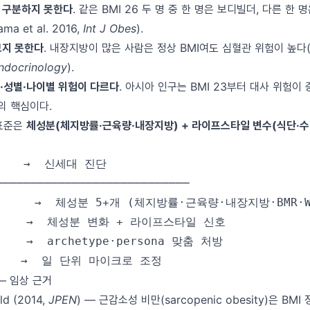
 구분하지 못한다
. 같은 BMI 26 두 명 중 한 명은 보디빌더, 다른 한
a et al. 2016,
Int J Obes
).
보지 못한다
. 내장지방이 많은 사람은 정상 BMI여도 심혈관 위험이 높다(Ross
ndocrinology
).
·성별·나이별 위험이 다르다
. 아시아 인구는 BMI 23부터 대사 위험이
ff의 핵심이다.
 표준은
체성분(체지방률·근육량·내장지방) + 라이프스타일 변수(식단·수
   →  신세대 진단

────────────────────────────

       →  체성분 5+개 (체지방률·근육량·내장지방·BMR·WH
     →  체성분 변화 + 라이프스타일 신호

   →  archetype·persona 맞춤 처방

 — 임상 근거
ld (2014,
JPEN
) — 근감소성 비만(sarcopenic obesity)은 B