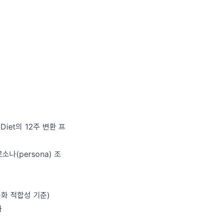
iet의 12주 변환 프
르소나(persona) 조
문화 적합성 기준)
화