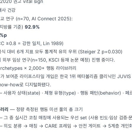
2020 권고 vital sign
대사 건강
 연구 (n=70, AI Connect 2025):
체지방률 기준)
92.9%
2%p
C ≥0.8 = 강한 일치, Lin 1989)
공식 대비 6개 지표 모두 통계적 유의 우위 (Steiger Z p=0.030)
ty와의 외부 임상 연구(n=150, KSCI 등재 논문 예정) 진행 중이다.
archetypes × 2,000+ 행동 라이브러리
AD가 보여준 라이프스타일 개입은 한국 1위 메타볼리즘 클리닉인 JUVIS D
now-how로 디지털화됐다.
 사용자 상태(state) · 체형 유형(type) · 행동 패턴(behavior) · 페
브러리
— 정량 측정된 행동 미션 풀의 총 크기
 그 중 실시간 코칭 매칭에 사용되는 우선 set (사용 빈도·임상 검증·
 의도 분류 → 매칭 → CARE 프레임 → 안전 게이트 → 5계층 개인