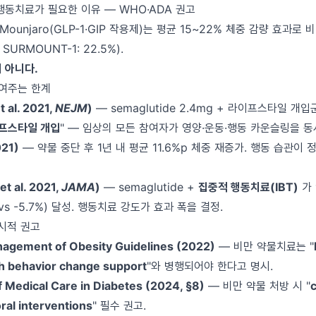
도 행동치료가 필요한 이유 — WHO·ADA 권고
y·Mounjaro(GLP-1·GIP 작용제)는 평균 15~22% 체중 감량 효과로
/ SURMOUNT-1: 22.5%).
 아니다.
보여주는 한계
t al. 2021,
NEJM
)
— semaglutide 2.4mg + 라이프스타일 개입
이프스타일 개입
" — 임상의 모든 참여자가 영양·운동·행동 카운슬링을 동
21)
— 약물 중단 후 1년 내 평균 11.6%p 체중 재증가. 행동 습관이
t al. 2021,
JAMA
)
— semaglutide +
집중적 행동치료(IBT)
가 
 vs -5.7%) 달성. 행동치료 강도가 효과 폭을 결정.
명시적 권고
agement of Obesity Guidelines (2022)
— 비만 약물치료는 "
th behavior change support
"와 병행되어야 한다고 명시.
 Medical Care in Diabetes (2024, §8)
— 비만 약물 처방 시 "
ral interventions
" 필수 권고.