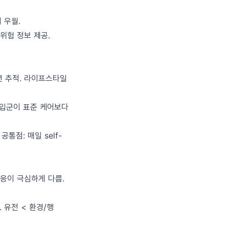
 우월.
 위험 정보 제공.
2년 추적. 라이프스타일
 개입군이 표준 케어보다
공통점: 매일 self-
반응이 극심하게 다름.
. 유전 < 환경/행