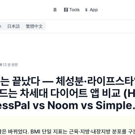
홈
🧮 Tools
📱 App
h
日本語
繁體中文
·
12
분 분량
N
대는 끝났다 — 체성분·라이프스타
드는 차세대 다이어트 앱 비교 (HA
ssPal vs Noom vs Simple.
은 바뀌었다. BMI 단일 지표는 근육·지방·내장지방 분포를 구분