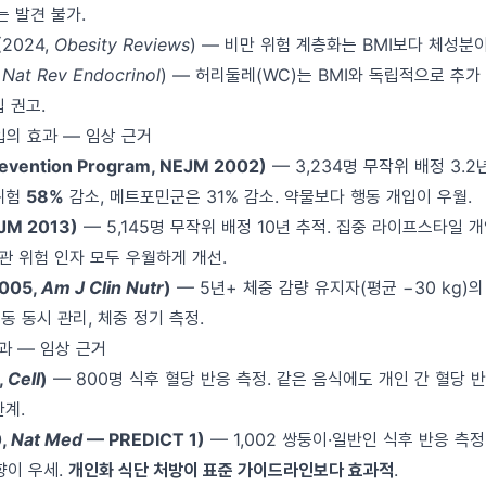
는 발견 불가.
 (2024,
Obesity Reviews
) — 비만 위험 계층화는 BMI보다 체성분이
,
Nat Rev Endocrinol
) — 허리둘레(WC)는 BMI와 독립적으로 추가
입 권고.
입의 효과 — 임상 근거
revention Program, NEJM 2002)
— 3,234명 무작위 배정 3.
위험
58%
감소, 메트포민군은 31% 감소. 약물보다 행동 개입이 우월.
JM 2013)
— 5,145명 무작위 배정 10년 추적. 집중 라이프스타일
관 위험 인자 모두 우월하게 개선.
2005,
Am J Clin Nutr
)
— 5년+ 체중 감량 유지자(평균 −30 kg)의 
·운동 동시 관리, 체중 정기 측정.
효과 — 임상 근거
,
Cell
)
— 800명 식후 혈당 반응 측정. 같은 음식에도 개인 간 혈당 
한계.
0,
Nat Med
— PREDICT 1)
— 1,002 쌍둥이·일반인 식후 반응 측정
영향이 우세.
개인화 식단 처방이 표준 가이드라인보다 효과적
.