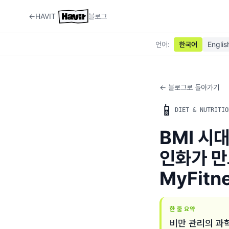
|
←
HAVIT
블로그
언어
:
한국어
Englis
← 블로그로 돌아가기
📱
DIET & NUTRITIO
BMI 시
인화가 만
MyFitne
한 줄 요약
비만 관리의 과학