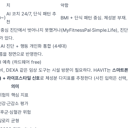
치
약함
AI 코치 24/7, 단식 패턴 추
0~)
BMI + 단식 패턴 중심. 체성분 부재. 
천
 중심 진단에서 벗어나지 못했거나(MyFitnessPal·Simple.Life), 
가 있다.
분 AI 진단 + 행동 개인화 통합 (4세대)
흐름을 정면으로 반영한다.
I 예측 (하드웨어 free)
 장비, DEXA 같은 임상 도구는 시설 방문이 필요하다. HAVIT는
스마트폰
) + 라이프스타일 신호
로 체성분 다지표를 추정한다 (사진 입력은 선택, 
의미
위험의 핵심 지표
건강·근감소 평가
후군·심혈관 위험
칼로리 균형