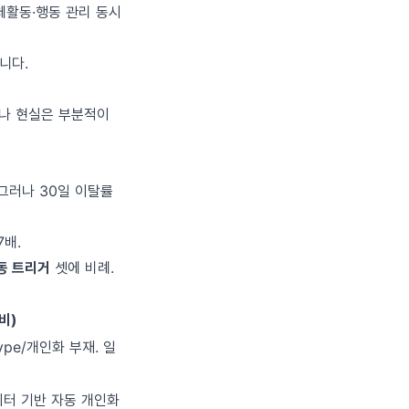
체활동·행동 관리 동시
니다.
러나 현실은 부분적이
 그러나 30일 이탈률
7배.
동 트리거
셋에 비례.
비)
ype/개인화 부재. 일
데이터 기반 자동 개인화