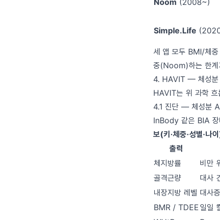
Noom
(2008~)
Simple.Life
(202
세 앱 모두 BMI/체중
중(Noom)하는 한계
4. HAVIT — 체성
HAVIT는 위 과학 
4.1 진단 — 체성분 A
InBody 같은 BIA
보(키·체중·성별·나이
출력
체지방률
비만 
골격근량
대사 
내장지방 레벨
대사증
BMR / TDEE
일일 