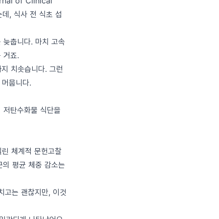
of Clinical
데, 식사 전 식초 섭
 늦춥니다. 마치 고속
 거죠.
까지 치솟습니다. 그런
서 머뭅니다.
미 저탄수화물 식단을
에 실린 체계적 문헌고찰
군의 평균 체중 감소는
 치고는 괜찮지만, 이것