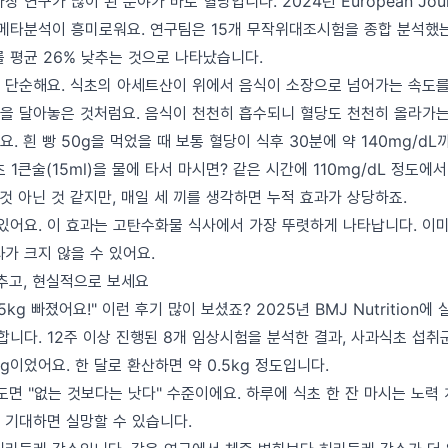
 연구가 많이 된 분야가 바로 혈당입니다. 2024년 European Journal 
표된 메타분석이 흥미로워요. 연구팀은 15개 무작위대조시험을 종합 분석했는
를 평균 26% 낮추는 것으로 나타났습니다.
 단순해요. 식초의 아세트산이 위에서 음식이 소장으로 넘어가는 속도를
을 달아놓은 것처럼요. 음식이 천천히 흡수되니 혈당도 천천히 올라가는
. 흰 빵 50g을 먹었을 때 보통 혈당이 식후 30분에 약 140mg/dL
 1큰술(15ml)을 물에 타서 마시면? 같은 시간에 110mg/dL 정도에
별것 아닌 것 같지만, 매일 세 끼를 생각하면 누적 효과가 상당하죠.
 있어요. 이 효과는 고탄수화물 식사에서 가장 뚜렷하게 나타납니다. 이
가 크지 않을 수 있어요.
낮추고, 현실적으로 보세요
kg 빠졌어요!" 이런 후기 많이 보셨죠? 2025년 BMJ Nutrition
합니다. 12주 이상 진행된 8개 임상시험을 분석한 결과, 사과식초 섭취
8kg이었어요. 한 달로 환산하면 약 0.5kg 정도입니다.
도면 "없는 것보다는 낫다" 수준이에요. 하루에 식초 한 잔 마시는 노력
 기대하면 실망할 수 있습니다.