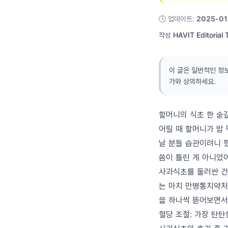
🕓
업데이트
:
2025-01
작성
HAVIT Editorial
이 글은 일반적인 정
가와 상의하세요.
할머니의 식초 한 숟
어릴 때 할머니가 밥 
날 분들 습관이려니 
씀이 틀린 게 아니었
사과식초를 둘러싼 건강
는 마치 만병통치약처
을 하나씩 뜯어보면서
혈당 조절: 가장 탄