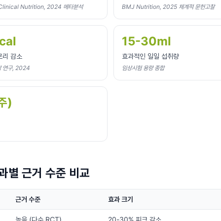
Clinical Nutrition, 2024 메타분석
BMJ Nutrition, 2025 체계적 문헌고찰
cal
15-30ml
로리 감소
효과적인 일일 섭취량
감 연구, 2024
임상시험 용량 종합
주)
과별 근거 수준 비교
근거 수준
효과 크기
높음 (다수 RCT)
20-30% 피크 감소