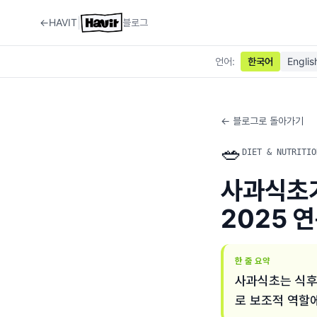
|
←
HAVIT
블로그
언어
:
한국어
Englis
← 블로그로 돌아가기
🥗
DIET & NUTRITIO
사과식초가
2025 
한 줄 요약
사과식초는 식후 
로 보조적 역할