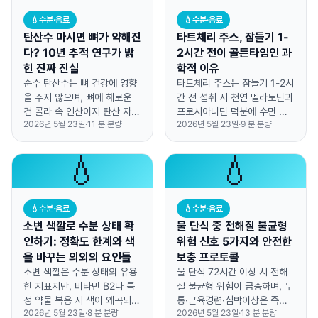
💧
수분·음료
💧
수분·음료
탄산수 마시면 뼈가 약해진
타트체리 주스, 잠들기 1-
다? 10년 추적 연구가 밝
2시간 전이 골든타임인 과
힌 진짜 진실
학적 이유
순수 탄산수는 뼈 건강에 영향
타트체리 주스는 잠들기 1-2시
을 주지 않으며, 뼈에 해로운
간 전 섭취 시 천연 멜라토닌과
건 콜라 속 인산이지 탄산 자체
프로시아니딘 덕분에 수면 시
2026년 5월 23일
·
11
분 분량
2026년 5월 23일
·
9
분 분량
가 아닙니다.
간이 평균 84분 증가한다.
💧
💧
💧
수분·음료
💧
수분·음료
소변 색깔로 수분 상태 확
물 단식 중 전해질 불균형
인하기: 정확도 한계와 색
위험 신호 5가지와 안전한
을 바꾸는 의외의 요인들
보충 프로토콜
소변 색깔은 수분 상태의 유용
물 단식 72시간 이상 시 전해
한 지표지만, 비타민 B2나 특
질 불균형 위험이 급증하며, 두
정 약물 복용 시 색이 왜곡되어
통·근육경련·심박이상은 즉시
2026년 5월 23일
·
8
분 분량
2026년 5월 23일
·
13
분 분량
70% 이상 오판될 수 있습니
중단 신호다.