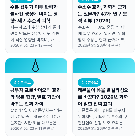
수분 섭취가 피부 탄력과
수소수 효과, 과학적 근거
콜라겐 생성에 미치는 영
는 있을까? 47개 연구 분
향: 세포 수준의 과학
석 리뷰 (2026)
피부 세포의 수분 상태가 콜라
수소수는 고강도 운동 후 회복
겐을 만드는 섬유아세포 기능
에 일부 효과가 있지만, 노화
에 직접 영향을 미치며, 바르는
방지 주장은 현재 근거가 부족
2026년 5월 23일
·
12
분 분량
2026년 5월 23일
·
14
분 분량
보습제로는 이 효과를 대체할
합니다.
수 없습니다.
💧
💧
💧
수분·음료
💧
수분·음료
콤부차 프로바이오틱 효과
레몬물이 몸을 알칼리성으
와 당분 함량, 발효 기간이
로 바꾼다? 2026년 과학
바꾸는 진짜 차이
이 밝힌 진짜 효과
발효 14일 이상 콤부차는 당분
레몬물은 체내 pH를 바꾸지
이 70% 줄고 생균 수는 10배
못하지만, 비타민C 흡수와 구
늘지만, 시판 제품 대부분은 7
연산염의 신장 보호 효과는 실
2026년 5월 23일
·
11
분 분량
2026년 5월 23일
·
10
분 분량
일 발효로 단맛 유지에 집중합
제로 검증된 이점입니다.
니다.