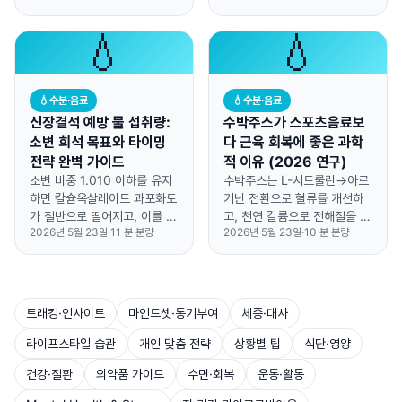
다.
💧
💧
💧
수분·음료
💧
수분·음료
신장결석 예방 물 섭취량:
수박주스가 스포츠음료보
소변 희석 목표와 타이밍
다 근육 회복에 좋은 과학
전략 완벽 가이드
적 이유 (2026 연구)
소변 비중 1.010 이하를 유지
수박주스는 L-시트룰린→아르
하면 칼슘옥살레이트 과포화도
기닌 전환으로 혈류를 개선하
가 절반으로 떨어지고, 이를 위
고, 천연 칼륨으로 전해질을 보
2026년 5월 23일
·
11
분 분량
2026년 5월 23일
·
10
분 분량
해 하루 2.5-3L 물을 6회 분
충해 운동 후 근육 회복을 돕습
산 섭취하는 것이 핵심입니다.
니다.
트래킹·인사이트
마인드셋·동기부여
체중·대사
라이프스타일 습관
개인 맞춤 전략
상황별 팁
식단·영양
건강·질환
의약품 가이드
수면·회복
운동·활동