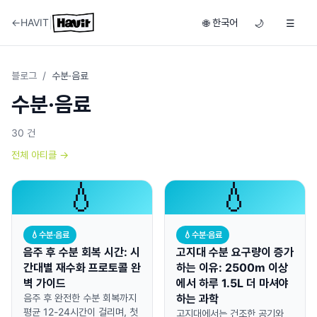
|
←
HAVIT
한국어
🌐
🌙
☰
블로그
/
수분·음료
수분·음료
30
건
전체 아티클
→
💧
💧
💧
수분·음료
💧
수분·음료
음주 후 수분 회복 시간: 시
고지대 수분 요구량이 증가
간대별 재수화 프로토콜 완
하는 이유: 2500m 이상
벽 가이드
에서 하루 1.5L 더 마셔야
음주 후 완전한 수분 회복까지
하는 과학
평균 12-24시간이 걸리며, 첫
고지대에서는 건조한 공기와