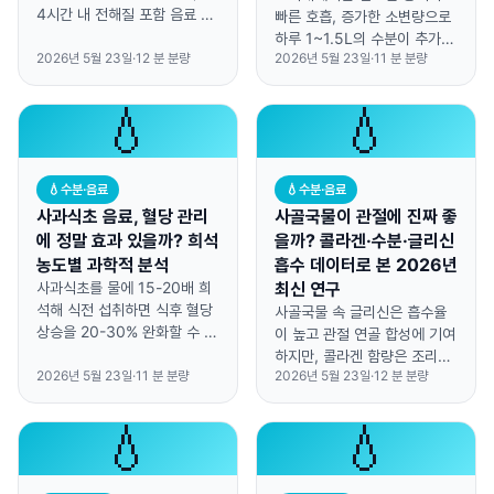
4시간 내 전해질 포함 음료 섭
빠른 호흡, 증가한 소변량으로
취가 회복 속도를 45% 단축시
하루 1~1.5L의 수분이 추가로
킵니다.
2026년 5월 23일
·
12
분 분량
2026년 5월 23일
·
11
분 분량
빠져나가므로 의식적인 수분
보충이 필수입니다.
💧
💧
💧
수분·음료
💧
수분·음료
사과식초 음료, 혈당 관리
사골국물이 관절에 진짜 좋
에 정말 효과 있을까? 희석
을까? 콜라겐·수분·글리신
농도별 과학적 분석
흡수 데이터로 본 2026년
사과식초를 물에 15-20배 희
최신 연구
석해 식전 섭취하면 식후 혈당
사골국물 속 글리신은 흡수율
상승을 20-30% 완화할 수 있
이 높고 관절 연골 합성에 기여
지만, 원액은 치아 법랑질을 손
하지만, 콜라겐 함량은 조리법
상시킵니다.
2026년 5월 23일
·
11
분 분량
2026년 5월 23일
·
12
분 분량
에 따라 10배 차이가 납니다.
💧
💧