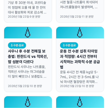
시면 혈중 나트륨이 희석되어
기상 후 30분 이내, 코르티솔
저나트륨혈증이 발생하며, 갈
이 정점에 오를 때 물 한 잔이
증에 따라 마시고 전해질을 보
대사 활성화와 피로 감소에 가
충하면 예방할 수 있습니다.
2026년 5월 23일
·
9
분 분량
2026년 5월 23일
·
11
분 분량
장 효과적입니다.
💧
💧
💧
수분·음료
💧
수분·음료
사우나 후 수분 전해질 보
운동 전 수분 섭취 타이밍
충법: 핀란드식 vs 적외선,
과 적정량: 4시간 전부터
땀 성분이 다르다
시작하는 과학적 수분 공급
핀란드식 사우나는 나트륨을,
법
적외선 사우나는 마그네슘을
운동 4시간 전 체중 kg당 5-
더 많이 빼앗으니 보충법도 달
7mL, 2시간 전 3-5mL를 나
라야 합니다.
눠 마시면 혈장량은 최적화되
2026년 5월 23일
·
10
분 분량
2026년 5월 23일
·
10
분 분량
고 화장실 걱정은 줄어듭니다.
💧
💧