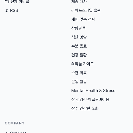
🗂
전체 아티클
체중·대사
📡 RSS
라이프스타일 습관
개인 맞춤 전략
상황별 팁
식단·영양
수분·음료
건강·질환
의약품 가이드
수면·회복
운동·활동
Mental Health & Stress
장 건강·마이크로바이옴
장수·건강한 노화
COMPANY