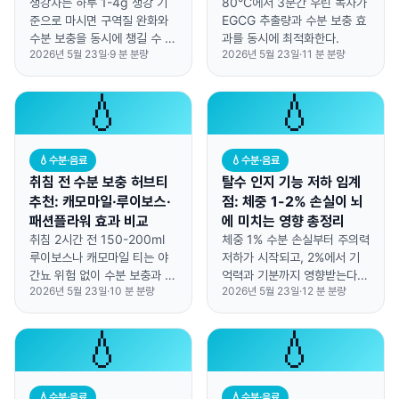
생강차는 하루 1-4g 생강 기
80°C에서 3분간 우린 녹차가
준으로 마시면 구역질 완화와
EGCG 추출량과 수분 보충 효
수분 보충을 동시에 챙길 수 있
과를 동시에 최적화한다.
2026년 5월 23일
·
9
분 분량
2026년 5월 23일
·
11
분 분량
어요.
💧
💧
💧
수분·음료
💧
수분·음료
취침 전 수분 보충 허브티
탈수 인지 기능 저하 임계
추천: 캐모마일·루이보스·
점: 체중 1-2% 손실이 뇌
패션플라워 효과 비교
에 미치는 영향 총정리
취침 2시간 전 150-200ml
체중 1% 수분 손실부터 주의력
루이보스나 캐모마일 티는 야
저하가 시작되고, 2%에서 기
간뇨 위험 없이 수분 보충과 수
억력과 기분까지 영향받는다는
2026년 5월 23일
·
10
분 분량
2026년 5월 23일
·
12
분 분량
면의 질을 동시에 개선합니다.
것이 최신 연구 결론입니다.
💧
💧
💧
수분·음료
💧
수분·음료