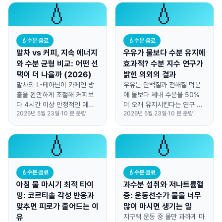
💧
💧
💧
수분·음료
💧
수분·음료
말차 vs 커피, 지속 에너지
우유가 물보다 수분 유지에
와 수분 균형 비교: 어떤 선
효과적? 수분 지수 연구가
택이 더 나을까 (2026)
밝힌 의외의 결과
말차의 L-테아닌이 카페인 방
우유는 단백질과 전해질 덕분
출을 완만하게 조절해 커피보
에 물보다 체내 수분을 50%
다 4시간 이상 안정적인 에너
더 오래 유지시킨다는 연구 결
2026년 5월 23일
·
10
분 분량
2026년 5월 23일
·
10
분 분량
지를 유지하며, 수분 균형도 비
과가 나왔습니다.
슷하게 지켜줍니다.
💧
💧
💧
수분·음료
💧
수분·음료
아침 물 마시기 최적 타이
과수분 섭취와 저나트륨혈
밍: 코르티솔 각성 반응과
증: 운동선수가 물을 너무
맞추면 피로가 줄어드는 이
많이 마시면 생기는 일
유
지구력 운동 중 물만 과하게 마