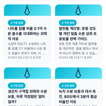
리합니다.
💧
💧
💧
수분·음료
💧
수분·음료
나트륨 칼륨 비율 2:1이 수
발한율 계산법: 운동 강도
분 흡수를 극대화하는 과학
별 개인 맞춤 수분 섭취 프
적 이유
로토콜 완벽 가이드
소장의 SGLT1 수송체는 나트
운동 전후 체중 차이로 발한율
륨-칼륨 2:1 비율에서 수분 흡
을 계산하면, 물을 얼마나 마셔
수 효율이 최대가 되며, 이 비
야 하는지 정확히 알 수 있습니
2026년 5월 23일
·
12
분 분량
2026년 5월 23일
·
11
분 분량
율을 맞추면 순수한 물보다 흡
다.
수 속도가 65% 빨라집니다.
💧
💧
💧
수분·음료
💧
수분·음료
생강차 구역질 완화와 수분
녹차 수분 보충과 대사 촉
보충, 하루 적정량은 얼마
진, 80도에서 3분이 황금
일까?
비율인 이유