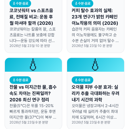
💧
수분·음료
💧
수분·음료
코코넛워터 vs 스포츠음
커피 탈수 효과의 실체:
료, 전해질 비교: 운동 후
23개 연구가 밝힌 카페인
뭘 마셔야 할까 (2026)
이뇨작용의 의미 (2026)
코코넛워터는 칼륨의 왕, 스포
습관적 커피 음용자는 카페인
츠음료는 나트륨 보충에 강합
의 이뇨작용에도 불구하고 순
니다—운동 강도에 따라 선택
수분 손실이 거의 없어 탈수 걱
2026년 5월 23일
·
10
분 분량
2026년 5월 23일
·
10
분 분량
이 달라져야 해요.
정 없이 커피를 즐길 수 있습니
다.
💧
💧
💧
수분·음료
💧
수분·음료
찬물 vs 미지근한 물, 흡수
오이물 피부 수분 효과: 실
속도 차이는 진짜일까?
리카 추출 극대화하는 우려
2026 최신 연구 정리
내기 시간의 과학
찬물(5°C)은 위를 15-20%
오이물은 냉장고에서 2-4시간
빠르게 통과하지만, 운동 후엔
우려낼 때 실리카 추출이 최대
미지근한 물(37°C)이 복부 불
치에 도달하며, 6시간 이상은
2026년 5월 23일
·
9
분 분량
2026년 5월 23일
·
8
분 분량
편감 없이 더 많은 양을 마실
쓴맛만 늘어납니다.
수 있어 총 수분 섭취량에서 유