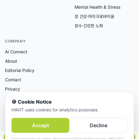
Mental Health & Stress
장 건강·마이크로바이옴
장수·건강한 노화
COMPANY
AI Connect
About
Editorial Policy
Contact
Privacy
Terms
🍪
Cookie Notice
HAVIT uses cookies for analytics purposes.
AI 보조 리서치, 사람이 검토한 콘텐츠.
Accept
Decline
© 2026 AI Connect Inc. All rights reserved.
Demo: shown to all visitors. Production: EU/EEA/UK/CH geo only (PRD §10.1).