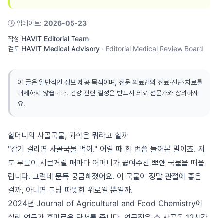
🕓
업데이트
:
2026-05-23
작성
HAVIT Editorial Team
·
검토
HAVIT Medical Advisory
·
Editorial Medical Review Board
이 글은 일반적인 정보 제공 목적이며, 전문 의료인의 진료·진단·치료를
대체하지 않습니다. 건강 관련 결정은 반드시 의료 전문가와 상의하세
요.
할머니의 사골국물, 과학은 뭐라고 할까
"감기 걸리면 사골국물 먹어." 어릴 때 한 번쯤 들어본 말이죠. 저
도 무릎이 시큰거릴 때마다 어머니가 끓여주신 뽀얀 국물을 떠올
립니다. 그런데 문득 궁금해졌어요. 이 국물이 정말 관절에 좋은
걸까, 아니면 그냥 따뜻한 위로일 뿐일까.
2024년 Journal of Agricultural and Food Chemistry에
실린 연구가 흥미로운 단서를 줍니다. 연구진은 소 사골을 12시간