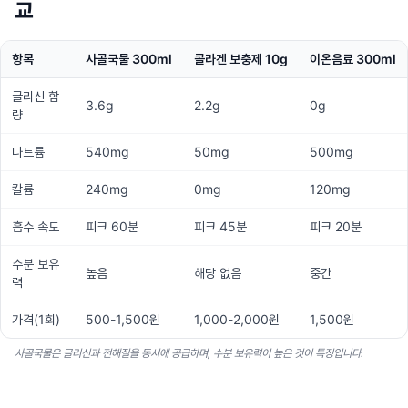
교
항목
사골국물 300ml
콜라겐 보충제 10g
이온음료 300ml
글리신 함
3.6g
2.2g
0g
량
나트륨
540mg
50mg
500mg
칼륨
240mg
0mg
120mg
흡수 속도
피크 60분
피크 45분
피크 20분
수분 보유
높음
해당 없음
중간
력
가격(1회)
500-1,500원
1,000-2,000원
1,500원
사골국물은 글리신과 전해질을 동시에 공급하며, 수분 보유력이 높은 것이 특징입니다.