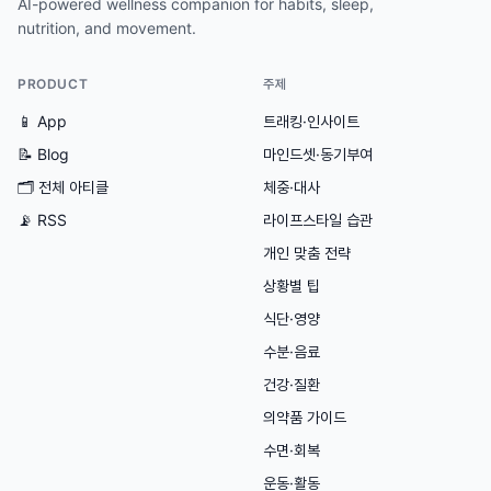
AI-powered wellness companion for habits, sleep,
nutrition, and movement.
PRODUCT
주제
📱 App
트래킹·인사이트
📝 Blog
마인드셋·동기부여
🗂
전체 아티클
체중·대사
📡 RSS
라이프스타일 습관
개인 맞춤 전략
상황별 팁
식단·영양
수분·음료
건강·질환
의약품 가이드
수면·회복
운동·활동