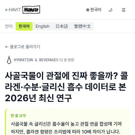
|
←
HAVIT
한국어
🌐
🌙
☰
언어
:
한국어
English
日本語
繁體中文
← 블로그로 돌아가기
💧
·
12
분 분량
HYDRATION & BEVERAGES
사골국물이 관절에 진짜 좋을까? 콜
라겐·수분·글리신 흡수 데이터로 본
2026년 최신 연구
한 줄 요약
사골국물 속 글리신은 흡수율이 높고 관절 연골 합성에 기여
하지만, 콜라겐 함량은 조리법에 따라 10배 차이가 납니다.