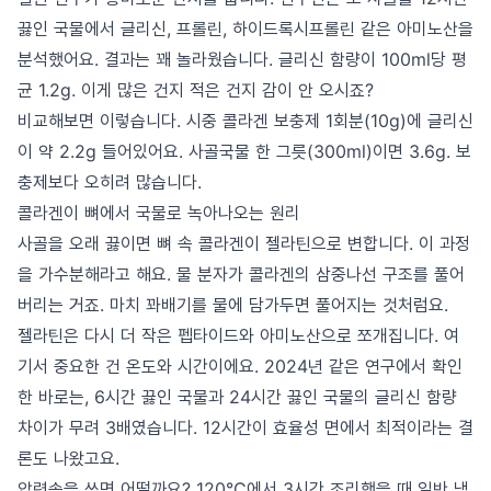
끓인 국물에서 글리신, 프롤린, 하이드록시프롤린 같은 아미노산을
분석했어요. 결과는 꽤 놀라웠습니다. 글리신 함량이 100ml당 평
균 1.2g. 이게 많은 건지 적은 건지 감이 안 오시죠?
비교해보면 이렇습니다. 시중 콜라겐 보충제 1회분(10g)에 글리신
이 약 2.2g 들어있어요. 사골국물 한 그릇(300ml)이면 3.6g. 보
충제보다 오히려 많습니다.
콜라겐이 뼈에서 국물로 녹아나오는 원리
사골을 오래 끓이면 뼈 속 콜라겐이 젤라틴으로 변합니다. 이 과정
을 가수분해라고 해요. 물 분자가 콜라겐의 삼중나선 구조를 풀어
버리는 거죠. 마치 꽈배기를 물에 담가두면 풀어지는 것처럼요.
젤라틴은 다시 더 작은 펩타이드와 아미노산으로 쪼개집니다. 여
기서 중요한 건 온도와 시간이에요. 2024년 같은 연구에서 확인
한 바로는, 6시간 끓인 국물과 24시간 끓인 국물의 글리신 함량
차이가 무려 3배였습니다. 12시간이 효율성 면에서 최적이라는 결
론도 나왔고요.
압력솥을 쓰면 어떨까요? 120°C에서 3시간 조리했을 때 일반 냄