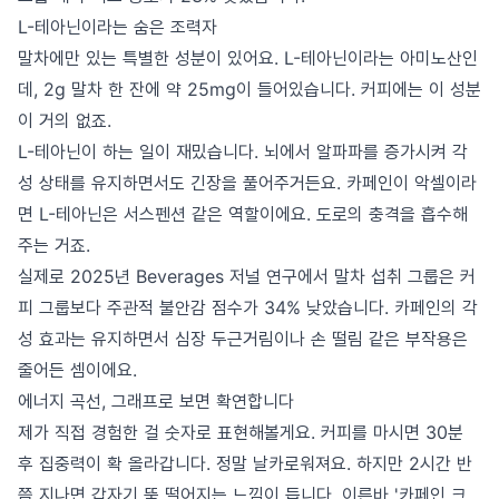
L-테아닌이라는 숨은 조력자
말차에만 있는 특별한 성분이 있어요. L-테아닌이라는 아미노산인
데, 2g 말차 한 잔에 약 25mg이 들어있습니다. 커피에는 이 성분
이 거의 없죠.
L-테아닌이 하는 일이 재밌습니다. 뇌에서 알파파를 증가시켜 각
성 상태를 유지하면서도 긴장을 풀어주거든요. 카페인이 악셀이라
면 L-테아닌은 서스펜션 같은 역할이에요. 도로의 충격을 흡수해
주는 거죠.
실제로 2025년 Beverages 저널 연구에서 말차 섭취 그룹은 커
피 그룹보다 주관적 불안감 점수가 34% 낮았습니다. 카페인의 각
성 효과는 유지하면서 심장 두근거림이나 손 떨림 같은 부작용은
줄어든 셈이에요.
에너지 곡선, 그래프로 보면 확연합니다
제가 직접 경험한 걸 숫자로 표현해볼게요. 커피를 마시면 30분
후 집중력이 확 올라갑니다. 정말 날카로워져요. 하지만 2시간 반
쯤 지나면 갑자기 뚝 떨어지는 느낌이 듭니다. 이른바 '카페인 크