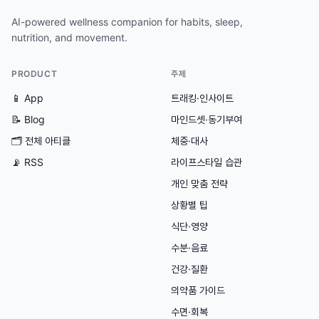
AI-powered wellness companion for habits, sleep,
nutrition, and movement.
PRODUCT
주제
📱 App
트래킹·인사이트
📝 Blog
마인드셋·동기부여
🗂
전체 아티클
체중·대사
📡 RSS
라이프스타일 습관
개인 맞춤 전략
상황별 팁
식단·영양
수분·음료
건강·질환
의약품 가이드
수면·회복