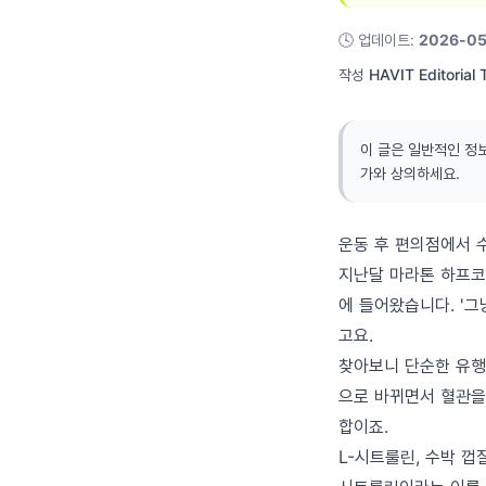
🕓
업데이트
:
2026-05
작성
HAVIT Editorial
이 글은 일반적인 정
가와 상의하세요.
운동 후 편의점에서 
지난달 마라톤 하프코
에 들어왔습니다. '
고요.
찾아보니 단순한 유행
으로 바뀌면서 혈관을
합이죠.
L-시트룰린, 수박 껍