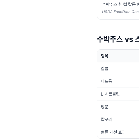
수박주스 한 컵 칼륨 
USDA FoodData Cent
수박주스 vs
항목
칼륨
나트륨
L-시트룰린
당분
칼로리
혈류 개선 효과