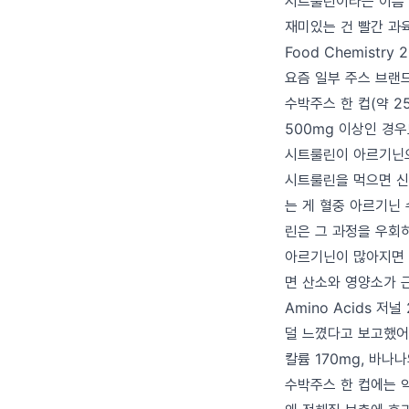
시트룰린이라는 이름 자
재미있는 건 빨간 과육보
Food Chemist
요즘 일부 주스 브랜
수박주스 한 컵(약 2
500mg 이상인 경우
시트룰린이 아르기닌
시트룰린을 먹으면 신
는 게 혈중 아르기닌
린은 그 과정을 우회
아르기닌이 많아지면 
면 산소와 영양소가 
Amino Acids 
덜 느꼈다고 보고했어
칼륨 170mg, 바나
수박주스 한 컵에는 약