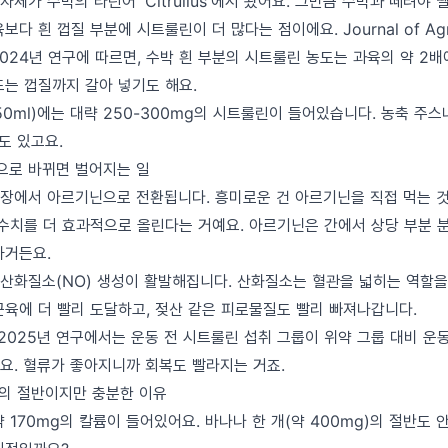
체가 수박의 라틴어 'Citrullus'에서 왔어요. 그만큼 수박과 떼려야 
다 흰 껍질 부분에 시트룰린이 더 많다는 점이에요. Journal of Agricu
ry 2024년 연구에 따르면, 수박 흰 부분의 시트룰린 농도는 과육의 약 2
드는 껍질까지 갈아 넣기도 해요.
50ml)에는 대략 250-300mg의 시트룰린이 들어있습니다. 농축 주스
도 있고요.
으로 바뀌면 벌어지는 일
장에서 아르기닌으로 전환됩니다. 흥미로운 건 아르기닌을 직접 먹는 
 수치를 더 효과적으로 올린다는 거예요. 아르기닌은 간에서 상당 부분 
하거든요.
산화질소(NO) 생성이 활발해집니다. 산화질소는 혈관을 넓히는 역할을
근육에 더 빨리 도달하고, 젖산 같은 피로물질도 빨리 빠져나갑니다.
저널 2025년 연구에서는 운동 전 시트룰린 섭취 그룹이 위약 그룹 대비 운
요. 혈류가 좋아지니까 회복도 빨라지는 거죠.
나의 절반이지만 충분한 이유
 170mg의 칼륨이 들어있어요. 바나나 한 개(약 400mg)의 절반도 