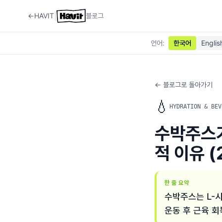
|
←
HAVIT
블로그
언어
:
한국어
Englis
← 블로그로 돌아가기
💧
HYDRATION & BEV
수박주스가
적 이유 (
한 줄 요약
수박주스는 L-
운동 후 근육 회