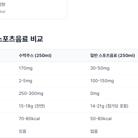
함량
ral
 스포츠음료 비교
수박주스 (250ml)
일반 스포츠음료 (250ml)
170mg
30-50mg
2-5mg
100-150mg
250-300mg
0mg
15-18g (천연)
14-21g (첨가당 포함)
70-80kcal
50-80kcal
있음
없음