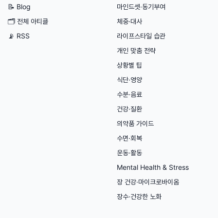
📝 Blog
마인드셋·동기부여
🗂
전체 아티클
체중·대사
📡 RSS
라이프스타일 습관
개인 맞춤 전략
상황별 팁
식단·영양
수분·음료
건강·질환
의약품 가이드
수면·회복
운동·활동
Mental Health & Stress
장 건강·마이크로바이옴
장수·건강한 노화