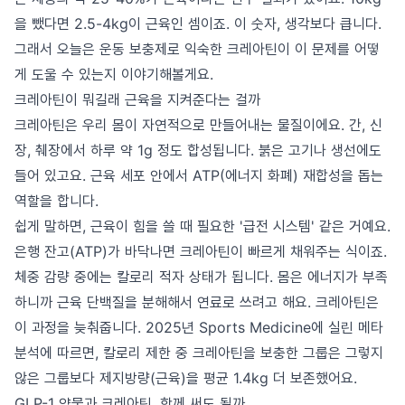
을 뺐다면 2.5-4kg이 근육인 셈이죠. 이 숫자, 생각보다 큽니다.
그래서 오늘은 운동 보충제로 익숙한 크레아틴이 이 문제를 어떻
게 도울 수 있는지 이야기해볼게요.
크레아틴이 뭐길래 근육을 지켜준다는 걸까
크레아틴은 우리 몸이 자연적으로 만들어내는 물질이에요. 간, 신
장, 췌장에서 하루 약 1g 정도 합성됩니다. 붉은 고기나 생선에도
들어 있고요. 근육 세포 안에서 ATP(에너지 화폐) 재합성을 돕는
역할을 합니다.
쉽게 말하면, 근육이 힘을 쓸 때 필요한 '급전 시스템' 같은 거예요.
은행 잔고(ATP)가 바닥나면 크레아틴이 빠르게 채워주는 식이죠.
체중 감량 중에는 칼로리 적자 상태가 됩니다. 몸은 에너지가 부족
하니까 근육 단백질을 분해해서 연료로 쓰려고 해요. 크레아틴은
이 과정을 늦춰줍니다. 2025년 Sports Medicine에 실린 메타
분석에 따르면, 칼로리 제한 중 크레아틴을 보충한 그룹은 그렇지
않은 그룹보다 제지방량(근육)을 평균 1.4kg 더 보존했어요.
GLP-1 약물과 크레아틴, 함께 써도 될까