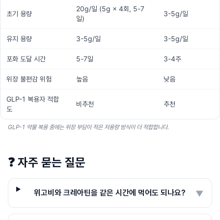
20g/일 (5g × 4회, 5-7
초기 용량
3-5g/일
일)
유지 용량
3-5g/일
3-5g/일
포화 도달 시간
5-7일
3-4주
위장 불편감 위험
높음
낮음
GLP-1 복용자 적합
비추천
추천
도
GLP-1 약물 복용 중에는 위장 부담이 적은 저용량 방식이 더 적합합니다.
❓
자주 묻는 질문
위고비와 크레아틴을 같은 시간에 먹어도 되나요?
▼