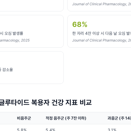
Journal of Clinical Pharmacology, 
68%
 시 오심 발생률
한 자리 4잔 이상 시 다음 날 오심 
Pharmacology, 2025
Journal of Clinical Pharmacology, 
중 감소율
글루타이드 복용자 건강 지표 비교
비음주군
적정 음주군 (주 7잔 이하)
과음군 (주 14
5.8%
5.4%
3.1%