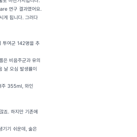
 술도 마찬가지입니다.
are 연구 결과였어요.
마시게 됩니다. 그러다
1회 투여군 142명을 추
그룹은 비음주군과 유의
음 날 오심 발생률이
주 355ml, 와인
많죠. 하지만 기존에
생기기 쉬운데, 술은