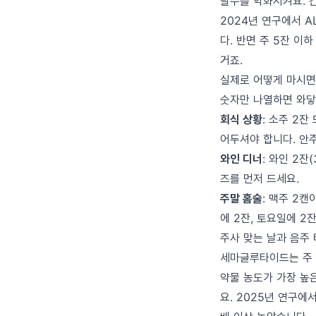
탈수를 악화시켜요. 
2024년 연구에서 A
다. 반면 주 5잔 이
거죠.
실제로 어떻게 마시면
숫자만 나열하면 와닿
회식 상황
: 소주 2잔
어두셔야 합니다. 안
와인 디너
: 와인 2잔
즈를 먼저 드세요.
주말 홈술
: 맥주 2캔
에 2잔, 토요일에 2
주사 맞는 날과 음주
세마글루타이드는 주 
약물 농도가 가장 높은
요. 2025년 연구에