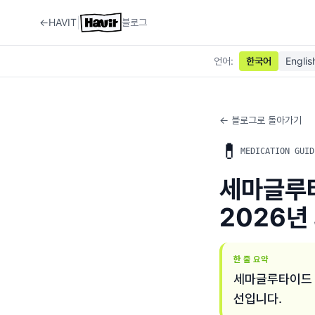
|
←
HAVIT
블로그
언어
:
한국어
Englis
← 블로그로 돌아가기
💊
MEDICATION GUID
세마글루타
2026년
한 줄 요약
세마글루타이드 복
선입니다.