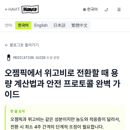
|
←
HAVIT
한국어
🌐
🌙
☰
언어
:
한국어
English
日本語
繁體中文
← 블로그로 돌아가기
💊
·
9
분 분량
MEDICATION GUIDE
오젬픽에서 위고비로 전환할 때 용
량 계산법과 안전 프로토콜 완벽 가
이드
한 줄 요약
오젬픽과 위고비는 같은 성분이지만 농도와 적응증이 달라서,
전환 시 최소 4주 간격의 단계적 조정이 필요합니다.