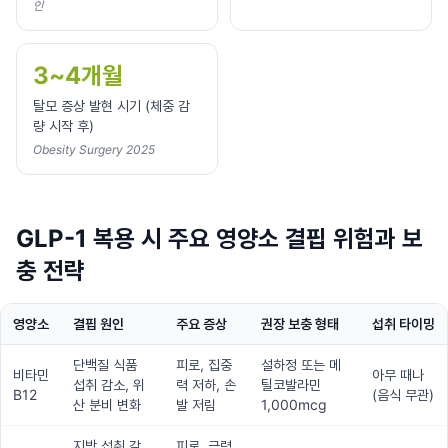
인
3~4개월
탈모 증상 발현 시기 (체중 감
량 시작 후)
Obesity Surgery 2025
GLP-1 복용 시 주요 영양소 결핍 위험과 보
충 전략
영양소
결핍 원인
주요 증상
권장 보충 형태
섭취 타이밍
단백질 식품
피로, 집중
설하정 또는 메
비타민
아무 때나
섭취 감소, 위
력 저하, 손
틸코발라민
B12
(음식 무관)
산 분비 변화
발 저림
1,000mcg
지방 섭취 감
피로, 근력