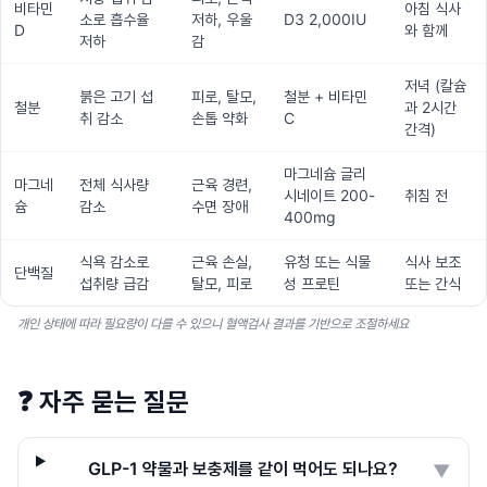
비타민
아침 식사
소로 흡수율
저하, 우울
D3 2,000IU
D
와 함께
저하
감
저녁 (칼슘
붉은 고기 섭
피로, 탈모,
철분 + 비타민
철분
과 2시간
취 감소
손톱 약화
C
간격)
마그네슘 글리
마그네
전체 식사량
근육 경련,
시네이트 200-
취침 전
슘
감소
수면 장애
400mg
식욕 감소로
근육 손실,
유청 또는 식물
식사 보조
단백질
섭취량 급감
탈모, 피로
성 프로틴
또는 간식
개인 상태에 따라 필요량이 다를 수 있으니 혈액검사 결과를 기반으로 조절하세요
❓
자주 묻는 질문
GLP-1 약물과 보충제를 같이 먹어도 되나요?
▼