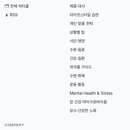
🗂
전체 아티클
체중·대사
📡 RSS
라이프스타일 습관
개인 맞춤 전략
상황별 팁
식단·영양
수분·음료
건강·질환
의약품 가이드
수면·회복
운동·활동
Mental Health & Stress
장 건강·마이크로바이옴
장수·건강한 노화
COMPANY