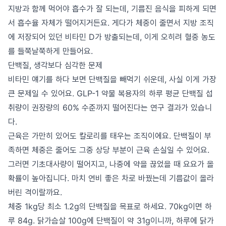
지방과 함께 먹어야 흡수가 잘 되는데, 기름진 음식을 피하게 되면
서 흡수율 자체가 떨어지거든요. 게다가 체중이 줄면서 지방 조직
에 저장되어 있던 비타민 D가 방출되는데, 이게 오히려 혈중 농도
를 들쭉날쭉하게 만들어요.
단백질, 생각보다 심각한 문제
비타민 얘기를 하다 보면 단백질을 빼먹기 쉬운데, 사실 이게 가장
큰 문제일 수 있어요. GLP-1 약물 복용자의 하루 평균 단백질 섭
취량이 권장량의 60% 수준까지 떨어진다는 연구 결과가 있습니
다.
근육은 가만히 있어도 칼로리를 태우는 조직이에요. 단백질이 부
족하면 체중은 줄어도 그중 상당 부분이 근육 손실일 수 있어요.
그러면 기초대사량이 떨어지고, 나중에 약을 끊었을 때 요요가 올
확률이 높아집니다. 마치 연비 좋은 차로 바꿨는데 기름값이 올라
버린 격이랄까요.
체중 1kg당 최소 1.2g의 단백질을 목표로 하세요. 70kg이면 하
루 84g. 닭가슴살 100g에 단백질이 약 31g이니까, 하루에 닭가