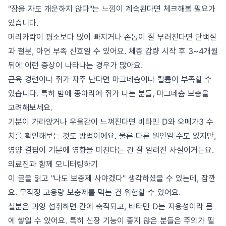
"잠을 자도 개운하지 않다"는 느낌이 계속된다면 체크해볼 필요가
있습니다.
머리카락이 평소보다 많이 빠지거나 손톱이 잘 부러진다면 단백질
과 철분, 아연 부족 신호일 수 있어요. 체중 감량 시작 후 3~4개월
뒤에 이런 증상이 나타나는 경우가 많아요.
근육 경련이나 쥐가 자주 난다면 마그네슘이나 칼륨이 부족할 수
있습니다. 특히 밤에 종아리에 쥐가 나는 분들, 마그네슘 보충을
고려해보세요.
기분이 가라앉거나 우울감이 느껴진다면 비타민 D와 오메가3 수
치를 확인해보는 것도 방법이에요. 물론 다른 원인일 수도 있지만,
영양 결핍이 기분에 영향을 미친다는 건 잘 알려진 사실이거든요.
의료진과 함께 모니터링하기
이 글을 읽고 "나도 보충제 사야겠다" 생각하셨을 수 있는데, 잠깐
요. 무작정 고용량 보충제를 먹는 건 위험할 수 있어요.
철분은 과잉 섭취하면 간에 축적되고, 비타민 D는 지용성이라 몸
에 쌓일 수 있어요. 특히 신장 기능이 좋지 않은 분들은 주의가 필