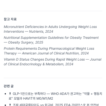
참고 자료
Micronutrient Deficiencies in Adults Undergoing Weight Loss
Interventions — Nutrients, 2024
Nutritional Supplementation Guidelines for Obesity Treatment
— Obesity Surgery, 2025
Protein Requirements During Pharmacological Weight Loss
Therapy — American Journal of Clinical Nutrition, 2024
Vitamin D Status Changes During Rapid Weight Loss — Journal
of Clinical Endocrinology & Metabolism, 2024
관련 글
💊
GLP-1만으로는 부족하다 — WHO·ADA가 권고하는 "약물 + 행동치
료" 모델과 HAVIT의 M0/M1/M2
💊
조제 세마글루타이드 vs 위고비, 2025 FDA 가이던스로 본 안전성