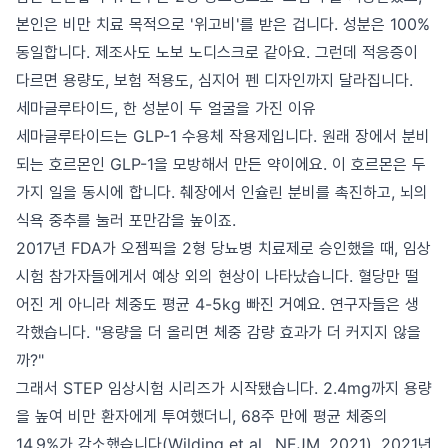
본인은 비만 치료 목적으로 '위고비'를 받은 겁니다. 성분은 100%
동일합니다. 제조사도 노보 노디스크로 같아요. 그런데 적응증이
다르면 용량도, 보험 적용도, 심지어 펜 디자인까지 달라집니다.
세마글루타이드, 한 성분이 두 얼굴을 가진 이유
세마글루타이드는 GLP-1 수용체 작용제입니다. 원래 장에서 분비
되는 호르몬인 GLP-1을 모방해서 만든 약이에요. 이 호르몬은 두
가지 일을 동시에 합니다. 췌장에서 인슐린 분비를 촉진하고, 뇌의
식욕 중추를 눌러 포만감을 높이죠.
2017년 FDA가 오젬픽을 2형 당뇨병 치료제로 승인했을 때, 임상
시험 참가자들에게서 예상 외의 현상이 나타났습니다. 혈당만 떨
어진 게 아니라 체중도 평균 4-5kg 빠진 거예요. 연구자들은 생
각했습니다. "용량을 더 올리면 체중 감량 효과가 더 커지지 않을
까?"
그래서 STEP 임상시험 시리즈가 시작됐습니다. 2.4mg까지 용량
을 높여 비만 환자에게 투여했더니, 68주 만에 평균 체중의
14.9%가 감소했습니다(Wilding et al., NEJM, 2021). 2021년