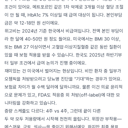
조건이 있어요. 메트포르민 같은 1차 약제로 3개월 이상 혈당 조절
이 안 될 때, HbA1c 7% 이상일 때 급여 대상이 됩니다. 본인부담
금은 약 12-18만 원 선이에요.
위고비는 2024년 기준 한국에서 비급여입니다. 전액 본인 부담이
라 한 달에 40-50만 원 정도 들어요. 미국에서는 BMI 30 이상,
또는 BMI 27 이상이면서 고혈압·이상지질혈증 같은 동반 질환이
있을 때 보험 적용을 받을 수 있습니다. 한국도 2025년 하반기부
터 일부 조건에서 급여 논의가 진행 중이에요.
재미있는 건 미국에서 벌어지는 현상입니다. 비만 환자 중 일부가
오젬픽을 처방받으려고 당뇨병 진단을 "기대"하는 경우가 있어요.
보험료 차이가 월 수백 달러에 달하니까요. 물론 이건 의료 윤리적
으로 문제가 있고, FDA도 적응증 외 처방(off-label)에 대한 모
니터링을 강화하고 있습니다.
증량 스케줄도 다르다: 4주 vs 4주, 그런데 끝이 다른
두 약 모두 저용량에서 시작해 천천히 올립니다. 위장관 부작용—
메스꺼움, 구토, 설사—을 줄이기 위해서예요. 하지만 최종 목표