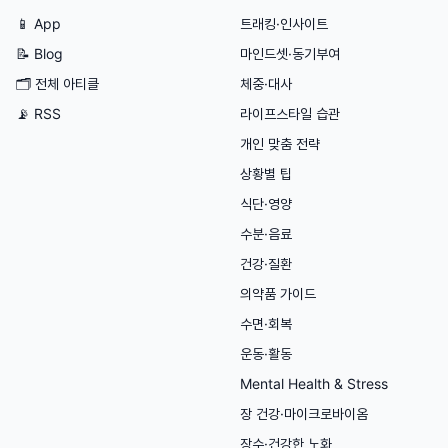
📱 App
트래킹·인사이트
📝 Blog
마인드셋·동기부여
🗂
전체 아티클
체중·대사
📡 RSS
라이프스타일 습관
개인 맞춤 전략
상황별 팁
식단·영양
수분·음료
건강·질환
의약품 가이드
수면·회복
운동·활동
Mental Health & Stress
장 건강·마이크로바이옴
장수·건강한 노화