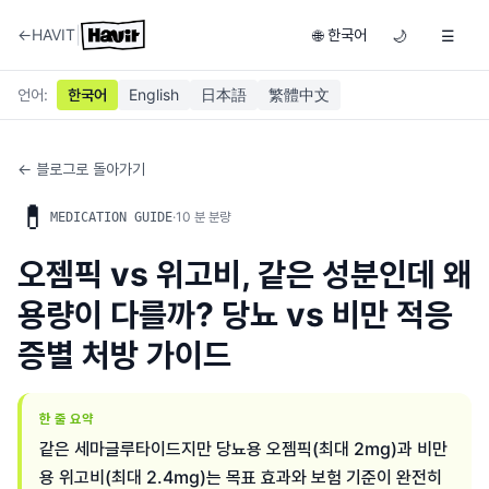
|
←
HAVIT
한국어
🌐
🌙
☰
언어
:
한국어
English
日本語
繁體中文
← 블로그로 돌아가기
💊
·
10
분 분량
MEDICATION GUIDE
오젬픽 vs 위고비, 같은 성분인데 왜
용량이 다를까? 당뇨 vs 비만 적응
증별 처방 가이드
한 줄 요약
같은 세마글루타이드지만 당뇨용 오젬픽(최대 2mg)과 비만
용 위고비(최대 2.4mg)는 목표 효과와 보험 기준이 완전히