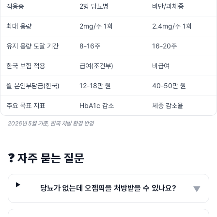
적응증
2형 당뇨병
비만/과체중
최대 용량
2mg/주 1회
2.4mg/주 1회
유지 용량 도달 기간
8-16주
16-20주
한국 보험 적용
급여(조건부)
비급여
월 본인부담금(한국)
12-18만 원
40-50만 원
주요 목표 지표
HbA1c 감소
체중 감소율
2026년 5월 기준, 한국 처방 환경 반영
❓
자주 묻는 질문
당뇨가 없는데 오젬픽을 처방받을 수 있나요?
▼