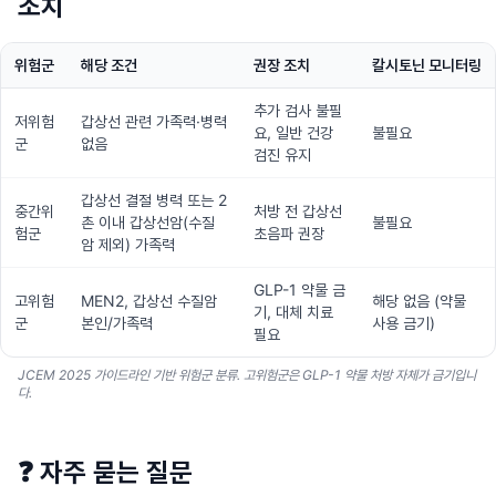
조치
위험군
해당 조건
권장 조치
칼시토닌 모니터링
추가 검사 불필
저위험
갑상선 관련 가족력·병력
요, 일반 건강
불필요
군
없음
검진 유지
갑상선 결절 병력 또는 2
중간위
처방 전 갑상선
촌 이내 갑상선암(수질
불필요
험군
초음파 권장
암 제외) 가족력
GLP-1 약물 금
고위험
MEN2, 갑상선 수질암
해당 없음 (약물
기, 대체 치료
군
본인/가족력
사용 금기)
필요
JCEM 2025 가이드라인 기반 위험군 분류. 고위험군은 GLP-1 약물 처방 자체가 금기입니
다.
❓
자주 묻는 질문