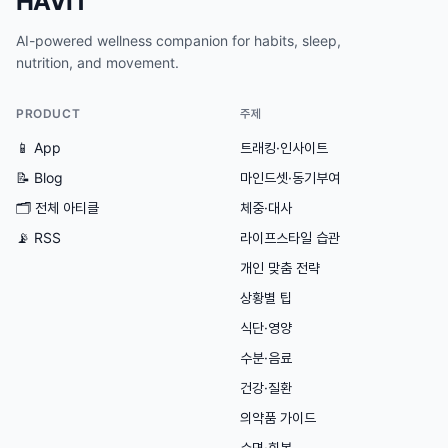
HAVIT
AI-powered wellness companion for habits, sleep,
nutrition, and movement.
PRODUCT
주제
📱 App
트래킹·인사이트
📝 Blog
마인드셋·동기부여
🗂
전체 아티클
체중·대사
📡 RSS
라이프스타일 습관
개인 맞춤 전략
상황별 팁
식단·영양
수분·음료
건강·질환
의약품 가이드
수면·회복