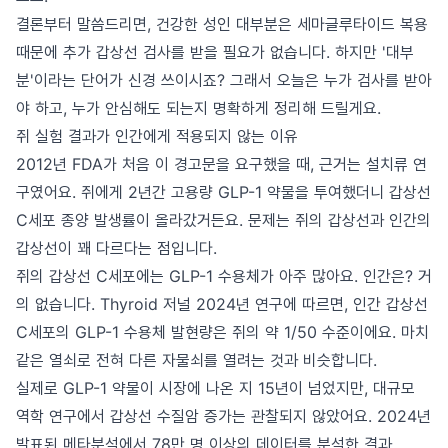
결론부터 말씀드리면, 건강한 성인 대부분은 세마글루타이드 복용
때문에 추가 갑상선 검사를 받을 필요가 없습니다. 하지만 '대부
분'이라는 단어가 신경 쓰이시죠? 그래서 오늘은 누가 검사를 받아
야 하고, 누가 안심해도 되는지 명확하게 정리해 드릴게요.
쥐 실험 결과가 인간에게 적용되지 않는 이유
2012년 FDA가 처음 이 경고문을 요구했을 때, 근거는 설치류 연
구였어요. 쥐에게 2년간 고용량 GLP-1 약물을 투여했더니 갑상선
C세포 종양 발생률이 올라갔거든요. 문제는 쥐의 갑상선과 인간의
갑상선이 꽤 다르다는 점입니다.
쥐의 갑상선 C세포에는 GLP-1 수용체가 아주 많아요. 인간은? 거
의 없습니다. Thyroid 저널 2024년 연구에 따르면, 인간 갑상선
C세포의 GLP-1 수용체 발현량은 쥐의 약 1/50 수준이에요. 마치
같은 열쇠로 전혀 다른 자물쇠를 열려는 것과 비슷합니다.
실제로 GLP-1 약물이 시장에 나온 지 15년이 넘었지만, 대규모
역학 연구에서 갑상선 수질암 증가는 관찰되지 않았어요. 2024년
발표된 메타분석에서 78만 명 이상의 데이터를 분석한 결과,