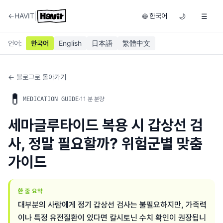
|
←
HAVIT
한국어
🌐
🌙
☰
언어
:
한국어
English
日本語
繁體中文
← 블로그로 돌아가기
💊
·
11
분 분량
MEDICATION GUIDE
세마글루타이드 복용 시 갑상선 검
사, 정말 필요할까? 위험군별 맞춤
가이드
한 줄 요약
대부분의 사람에게 정기 갑상선 검사는 불필요하지만, 가족력
이나 특정 유전질환이 있다면 칼시토닌 수치 확인이 권장됩니