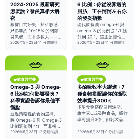
2024-2025 最新研究
6 比例：你從沒算過的
怎麼說？發炎真相大解
脂肪，正在悄悄左右你
密
的發炎指數
根據目前研究，茄科敏感
現代飲食讓 omega-6 與
只影響約 10-15% 的關節
omega-3 的比例從 1:1 飆
炎患者，而非多數人——
升到 20:1，這正是慢性發
2026年5月23日
·
11
分鐘閱讀
2026年5月23日
·
11
分鐘閱讀
比起一刀切的禁食，個人
炎的推手——但只要幾個
化測試更重要。
簡單的替換，幾週內就能
開始扭轉局面。
🥗
🥗
🥗
飲食與營養
🥗
飲食與營養
Omega-3 與 Omega-
多酚吸收率大躍進：7
6 比例如何影響發炎？
種食物搭配讓你的攝取
科學實證告訴你最佳平
效率提升300%
衡點
多酚食物搭配健康油脂、
維生素C或發酵食品，吸收
透過策略性的食物選擇，
率可提升3倍；但乳製品和
將 Omega-6 與 Omega-3
某些礦物質會讓吸收率暴
比例調整到 4:1，而非極端
跌80%。
2026年5月23日
·
12
分鐘閱讀
2026年5月23日
·
9
分鐘閱讀
限制 Omega-6 攝取。