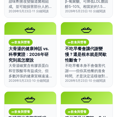
甜味劑會改變腸道菌相組
β-葡聚醣，可降低LDL膽固
成，並可能損害部分人的
醇5-10%，相當於約1.5碗
2026年5月23日
·
11
分鐘閱讀
2026年5月23日
·
10
分鐘閱讀
葡萄糖耐受性——但個體
煮熟的燕麥粥。
差異極大，不是每個人都
會受影響。
🥗
🥗
🥗
飲食與營養
🥗
飲食與營養
大骨湯的健康神話 vs.
不吃早餐會讓代謝變
科學實證：2026年研
慢？還是根本就是間歇
究到底怎麼說
性斷食？
大骨湯確實含有膠原蛋白
不吃早餐本身不會傷害代
和甘胺酸等有益成分，但
謝——但你其他餐的進食
多數誇張的健康宣稱遠遠
時間，才是決定這樣做對
2026年5月23日
·
10
分鐘閱讀
2026年5月23日
·
10
分鐘閱讀
超出目前科學證據所能支
身體有益還是有害的關
持的範圍。
鍵。
🥗
🥗
🥗
飲食與營養
🥗
飲食與營養