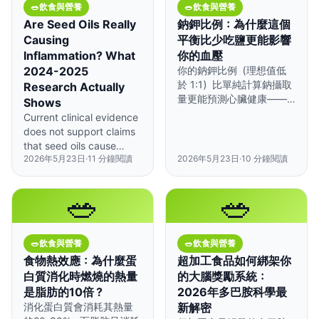
🥗
飲食與營養
🥗
飲食與營養
Are Seed Oils Really
鈉鉀比例：為什麼這個
Causing
平衡比少吃鹽更能影響
Inflammation? What
你的血壓
2024-2025
你的鈉鉀比例（理想值低
於 1:1）比單純計算鈉攝取
Research Actually
量更能預測心臟健康——
Shows
而大多數人的比例剛好相
Current clinical evidence
反。
does not support claims
that seed oils cause
2026年5月23日
·
11
分鐘閱讀
2026年5月23日
·
10
分鐘閱讀
harmful inflammation in
humans eating normal
diets.
🥗
🥗
🥗
飲食與營養
🥗
飲食與營養
食物熱效應：為什麼蛋
超加工食品如何綁架你
白質消化時燃燒的熱量
的大腦獎勵系統：
是脂肪的10倍？
2026年多巴胺科學最
消化蛋白質會消耗其熱量
新解密