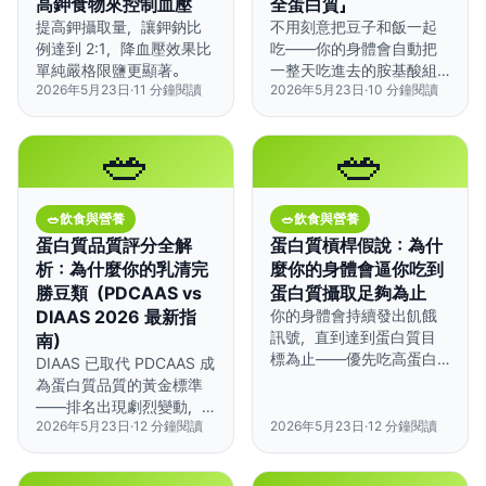
高鉀食物來控制血壓
全蛋白質」
提高鉀攝取量，讓鉀鈉比
不用刻意把豆子和飯一起
例達到 2:1，降血壓效果比
吃——你的身體會自動把
單純嚴格限鹽更顯著。
一整天吃進去的胺基酸組
2026年5月23日
·
11
分鐘閱讀
2026年5月23日
·
10
分鐘閱讀
合起來。
🥗
🥗
🥗
飲食與營養
🥗
飲食與營養
蛋白質品質評分全解
蛋白質槓桿假說：為什
析：為什麼你的乳清完
麼你的身體會逼你吃到
勝豆類（PDCAAS vs
蛋白質攝取足夠為止
DIAAS 2026 最新指
你的身體會持續發出飢餓
訊號，直到達到蛋白質目
南）
標為止——優先吃高蛋白
DIAAS 已取代 PDCAAS 成
食物可以讓總熱量攝取自
為蛋白質品質的黃金標準
然減少 12-15%。
——排名出現劇烈變動，
2026年5月23日
·
12
分鐘閱讀
2026年5月23日
·
12
分鐘閱讀
動物性蛋白質的領先優勢
更加明顯。