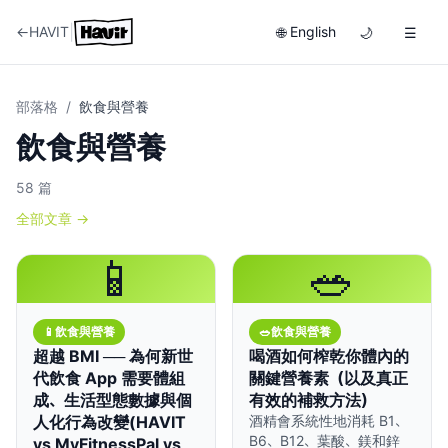
|
←
HAVIT
English
🌐
🌙
☰
部落格
/
飲食與營養
飲食與營養
58
篇
全部文章
→
📱
🥗
📱
飲食與營養
🥗
飲食與營養
超越 BMI ── 為何新世
喝酒如何榨乾你體內的
代飲食 App 需要體組
關鍵營養素（以及真正
成、生活型態數據與個
有效的補救方法）
人化行為改變(HAVIT
酒精會系統性地消耗 B1、
B6、B12、葉酸、鎂和鋅
vs MyFitnessPal vs