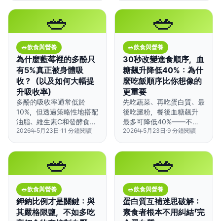
🥗
🥗
🥗
飲食與營養
🥗
飲食與營養
為什麼藍莓裡的多酚只
30秒改變進食順序，血
有5%真正被身體吸
糖飆升降低40%：為什
收？（以及如何大幅提
麼吃飯順序比你想像的
升吸收率）
更重要
多酚的吸收率通常低於
先吃蔬菜、再吃蛋白質、最
10%，但透過策略性地搭配
後吃澱粉，餐後血糖飆升
油脂、維生素C和發酵食
最多可降低40%——不用
2026年5月23日
·
11
分鐘閱讀
2026年5月23日
·
9
分鐘閱讀
品，可以顯著提升吸收效
改變飲食內容，只要調整
果。
順序。
🥗
🥗
🥗
飲食與營養
🥗
飲食與營養
鉀鈉比例才是關鍵：與
蛋白質互補迷思破解：
其嚴格限鹽，不如多吃
素食者根本不用糾結「完