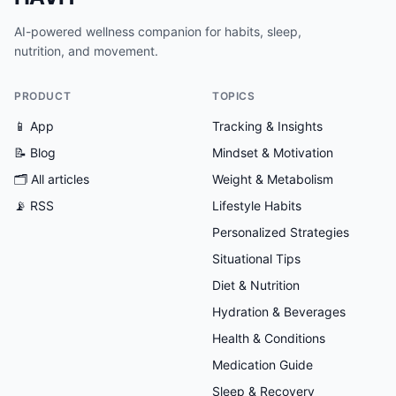
AI-powered wellness companion for habits, sleep,
nutrition, and movement.
PRODUCT
TOPICS
📱 App
Tracking & Insights
📝 Blog
Mindset & Motivation
🗂
All articles
Weight & Metabolism
📡 RSS
Lifestyle Habits
Personalized Strategies
Situational Tips
Diet & Nutrition
Hydration & Beverages
Health & Conditions
Medication Guide
Sleep & Recovery