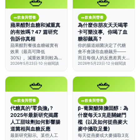
🥗
🥗
🥗
飲食與營養
🥗
飲食與營養
蘋果醋對血糖和減重真
為什麼你朋友天天喝零
的有效嗎？47 篇研究
卡可樂沒事，你喝了血
告訴你真相
糖卻飆高？
蘋果醋對餐後血糖確實有
你的腸道細菌決定了代糖
效果（最高可降低
會不會讓你血糖飆升——
30%），減重效果則較為
而且每個人的反應差異大
2026年5月23日
·
10
分鐘閱讀
2026年5月23日
·
12
分鐘閱讀
有限，而且必須在特定條
到嚇人。
件下才有用。
🥗
🥗
🥗
飲食與營養
🥗
飲食與營養
代糖真的「零負擔」？
β-葡聚醣降膽固醇：為
2025年最新研究揭露
什麼每天3克是關鍵門
人工甜味劑如何影響腸
檻（以及如何從燕麥大
道菌相與血糖反應
麥中攝取足量）
最新研究顯示，某些人工
每天從燕麥或大麥攝取3克