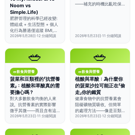
——補充的時機比亂吃保
Noom vs
健食品更重要。
Simple.Life)
肥胖管理的科學已經改變:
體組成 + 生活型態 + 個人
化行為勝過僅追蹤 BMI,根
2026年5月28日
·
12
分鐘閱讀
2026年5月23日
·
11
分鐘閱讀
據 DPP/Look
AHEAD/STEP 試驗與
WHO/ADA 指引。HAVIT
🥗
🥗
整合 AI 體組成估算(n=70
InBody 為參照的內部研
究,92.9% ±5% 一致性)、
🥗
飲食與營養
🥗
飲食與營養
126 種原型個人化,以及
GLP-1 感知行為指導,作為
菠菜和豆類裡的「抗營養
植酸與草酸：為什麼你
第四代評估+指導模型 ──
素」：植酸和草酸真的需
的菠菜沙拉可能正在「偷
相較於 MyFitnessPal(追
要擔心嗎？
走」你的鐵質
蹤)、Noom(CBT 指導)與
對大多數飲食均衡的人來
健康食物中的抗營養素會
Simple.Life(AI 斷食)。
說，抗營養素的實際影響
阻礙礦物質吸收，但簡單
HAVIT 不是醫療診斷工
微乎其微——而且含有這
的處理方法——像是豆類
具。
2026年5月23日
·
11
分鐘閱讀
2026年5月23日
·
12
分鐘閱讀
些成分的食物所帶來的好
浸泡一晚或將菠菜煮熟
處，遠遠超過任何吸收率
——就能大幅降低它們的
降低的疑慮。
影響。