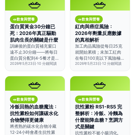
🥗
🥗
🥗
飲食與營養
🥗
飲食與營養
蛋白質黃金30分鐘已
紅肉與癌症風險：
死：2026年真正驅動
2026年劑量反應數據
肌肉生長的關鍵是什麼
的真相解析
訓練後的蛋白質補充窗口
加工肉品風險從每日25克
遠不止30分鐘——將每日
就開始累積；未加工紅肉
蛋白質分配到4-5餐才是促
在每日100克以下風險極
2026年5月23日
·
10
分鐘閱讀
2026年5月23日
·
12
分鐘閱讀
進肌肉生長的關鍵。
低，但烹調方式影響巨大。
🥗
🥗
🥗
飲食與營養
🥗
飲食與營養
冷飯回熱的血糖魔法：
抗性澱粉 RS1-RS5 完
抗性澱粉如何讓碳水化
整解析：冷飯、冷麵為
合物變得更健康
什麼能降血糖？烹調方
將煮熟的碳水化合物冷藏
式是關鍵
12-24小時會產生抗性澱
抗性澱粉不被小腸消化，