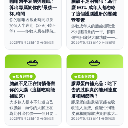
咖啡因半衰期與睡眠：
膽鹼不足的警訊：為什
算出專屬於你的「最後一
麼 90% 成年人都忽略
杯」時間
了這個護腦護肝的關鍵
你的咖啡因截止時間取決
營養素
於個人半衰期（3-9小時不
多數成年人的膽鹼攝取量
等）——多數人應在睡前
不到建議量的一半，悄悄
8-10小時停止攝取，但基
傷害肝臟與大腦功能——
因差異可能讓這個時間前
2026年5月23日
·
10
分鐘閱讀
2026年5月23日
·
10
分鐘閱讀
雞蛋和肝臟是最快速有效
後差好幾個小時。
的補充來源。
🥗
🥗
🥗
飲食與營養
🥗
飲食與營養
膽鹼不足正在悄悄傷害
膠原蛋白補充品：吃下
你的大腦（這樣吃就能
去的胜肽真的能到達皮
補回來）
膚和關節嗎？
大多數人根本不知道自己
膠原蛋白胜肽確實能被吸
缺膽鹼，而你的大腦正在
收進入血液，但能否到達
為此付出代價——但只要
皮膚和關節取決於胜肽大
2026年5月23日
·
10
分鐘閱讀
2026年5月23日
·
11
分鐘閱讀
聰明選擇食物，不只靠雞
小、服用時機和個人體質。
蛋也能補足。