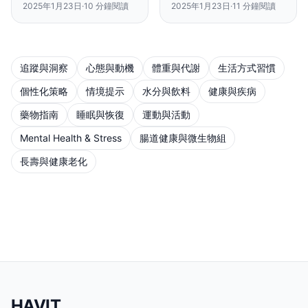
效果就會大打折扣。
2025年1月23日
·
10
分鐘閱讀
2025年1月23日
·
11
分鐘閱讀
是會殘留 12 小時——這影
響的不只是睡眠，還有心
血管健康。
追蹤與洞察
心態與動機
體重與代謝
生活方式習慣
個性化策略
情境提示
水分與飲料
健康與疾病
藥物指南
睡眠與恢復
運動與活動
Mental Health & Stress
腸道健康與微生物組
長壽與健康老化
HAVIT