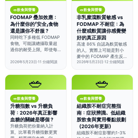
🥗
飲食與營養
🥗
飲食與營養
FODMAP 疊加效應：
非乳糜瀉麩質敏感 vs
為什麼你的「安全」食物
FODMAP 不耐症：為
還是讓你不舒服？
什麼戒麩質讓你感覺變
同時吃下多種低 FODMAP
好的真正原因
食物，可能讓總攝取量超
高達 86% 自認為麩質敏感
過你的耐受上限，即使每
的人，實際上可能是對小
種食物單獨吃都沒問題，
麥中的 FODMAP 產生反
組合起來卻會引發症狀。
2026年5月23日
·
11
分鐘閱讀
2026年5月23日
·
12
分鐘閱讀
應，而不是麩質本身。
🥗
🥗
🥗
飲食與營養
🥗
飲食與營養
升糖指數 vs 升糖負
組織胺不耐症完整指
荷：2026年真正影響
南：症狀辨識、低組織
血糖的關鍵是哪個？
胺飲食與實用餐點規劃
升糖負荷把份量納入計
（2026年更新）
算，比單看升糖指數更實
組織胺不耐症影響約1-3%