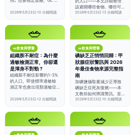
用。想要穩定血糖，GL 才
的人口——本文詳細整理
是你該關注的數字。
該避開哪些食物、哪些可
2026年5月23日
·
10
分鐘閱讀
2026年5月23日
·
13
分鐘閱讀
以安心吃，以及如何規劃
不會引發症狀的三餐。
🥗
🥗
🥗
飲食與營養
🥗
飲食與營養
組織胺不耐症：為什麼
碘缺乏正悄悄回歸：甲
過敏檢測正常，你卻還
狀腺症狀警訊與 2026
是渾身不對勁？
年最佳食物來源完整指
組織胺不耐症影響約1-3%
南
的人口，即使標準過敏檢
加碘鹽攝取量減少正導致
測正常也會出現類過敏症
碘缺乏症死灰復燃——本
狀——透過飲食調整，多
文教你如何辨識警訊，並
數人在幾週內就能明顯改
2026年5月23日
·
12
分鐘閱讀
2026年5月23日
·
10
分鐘閱讀
透過飲食有效改善。
善。
🥗
🥗
🥗
飲食與營養
🥗
飲食與營養