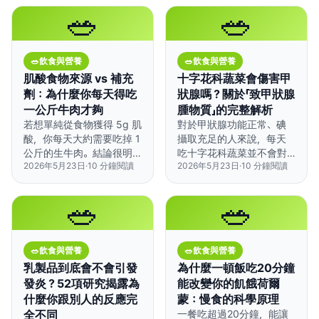
🥗
🥗
🥗
飲食與營養
🥗
飲食與營養
肌酸食物來源 vs 補充
十字花科蔬菜會傷害甲
劑：為什麼你每天得吃
狀腺嗎？關於「致甲狀腺
一公斤牛肉才夠
腫物質」的完整解析
若想單純從食物獲得 5g 肌
對於甲狀腺功能正常、碘
酸，你每天大約需要吃掉 1
攝取充足的人來說，每天
公斤的生牛肉。結論很明
吃十字花科蔬菜並不會對
2026年5月23日
·
10
分鐘閱讀
2026年5月23日
·
10
分鐘閱讀
顯：想達到有效劑量，補充
甲狀腺造成實質影響。
劑是唯一務實的選擇。
🥗
🥗
🥗
飲食與營養
🥗
飲食與營養
乳製品到底會不會引發
為什麼一頓飯吃20分鐘
發炎？52項研究揭露為
能改變你的飢餓荷爾
什麼你跟別人的反應完
蒙：慢食的科學原理
全不同
一餐吃超過20分鐘，能讓