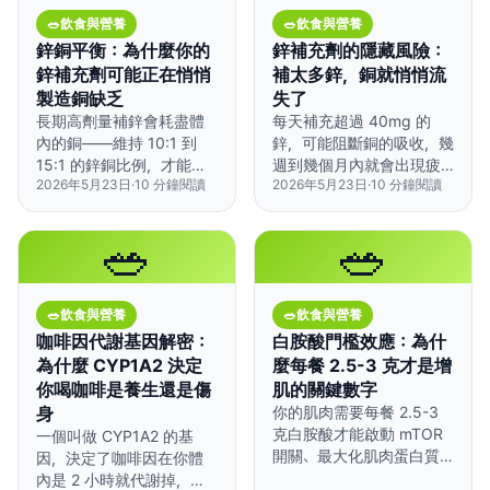
🥗
飲食與營養
🥗
飲食與營養
鋅銅平衡：為什麼你的
鋅補充劑的隱藏風險：
鋅補充劑可能正在悄悄
補太多鋅，銅就悄悄流
製造銅缺乏
失了
長期高劑量補鋅會耗盡體
每天補充超過 40mg 的
內的銅——維持 10:1 到
鋅，可能阻斷銅的吸收，幾
15:1 的鋅銅比例，才能保
週到幾個月內就會出現疲
2026年5月23日
·
10
分鐘閱讀
2026年5月23日
·
10
分鐘閱讀
護你的血球、神經和免疫
勞、貧血、甚至神經症狀。
系統。
🥗
🥗
🥗
飲食與營養
🥗
飲食與營養
咖啡因代謝基因解密：
白胺酸門檻效應：為什
為什麼 CYP1A2 決定
麼每餐 2.5-3 克才是增
你喝咖啡是養生還是傷
肌的關鍵數字
身
你的肌肉需要每餐 2.5-3
克白胺酸才能啟動 mTOR
一個叫做 CYP1A2 的基
開關、最大化肌肉蛋白質
因，決定了咖啡因在你體
合成——攝取不足，增肌
內是 2 小時就代謝掉，還