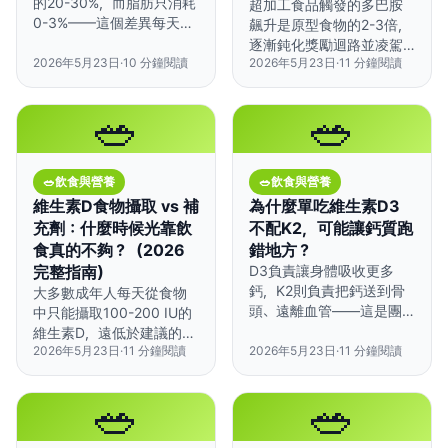
的20-30%，而脂肪只消耗
超加工食品觸發的多巴胺
0-3%——這個差異每天可
飆升是原型食物的2-3倍，
以多燃燒100大卡以上。
逐漸鈍化獎勵迴路並凌駕
2026年5月23日
·
10
分鐘閱讀
2026年5月23日
·
11
分鐘閱讀
天然飽足訊號。
🥗
🥗
🥗
飲食與營養
🥗
飲食與營養
維生素D食物攝取 vs 補
為什麼單吃維生素D3
充劑：什麼時候光靠飲
不配K2，可能讓鈣質跑
食真的不夠？（2026
錯地方？
完整指南）
D3負責讓身體吸收更多
鈣，K2則負責把鈣送到骨
大多數成年人每天從食物
頭、遠離血管——這是團
中只能攝取100-200 IU的
隊合作，不是單打獨鬥。
維生素D，遠低於建議的
2026年5月23日
·
11
分鐘閱讀
2026年5月23日
·
11
分鐘閱讀
600-800 IU，這代表對絕
大多數人來說，補充劑是
必要的。
🥗
🥗