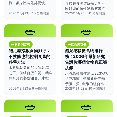
粉，讓身體消化得更慢，即
直接餵養腸道好菌。但不
使重新加熱，血糖波動也
同類型的抗性澱粉來源不
能明顯降低。
2026年5月23日
·
10
分鐘閱讀
2026年5月23日
·
11
分鐘閱讀
同、對烹調的反應也不同
——搞懂這些差異，才能
真正用在日常飲食裡。
🥗
🥗
🥗
飲食與營養
🥗
飲食與營養
飽足感指數食物排行：
飽足感指數食物排行
不挨餓也能控制食量的
榜：2026年最新研究
科學方法
告訴你哪些食物真正能
水煮馬鈴薯依然是飽足感
抗餓
之王，但結合蛋白質、纖維
水煮馬鈴薯依然以323%飽
和水分的餐點組合，才能
足感稱霸，但最新研究顯
讓你飽足好幾個小時。
示蛋白質+纖維的組合比單
2026年5月23日
·
9
分鐘閱讀
2026年5月23日
·
10
分鐘閱讀
一食物更能維持整天的飽
足感。
🥗
🥗