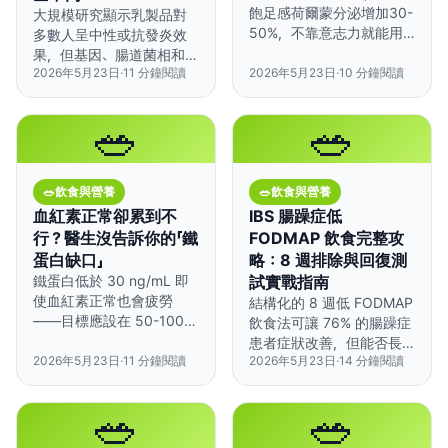
飽足感荷爾蒙分泌增加30-
大規模研究顯示乳製品對
50%，不靠意志力就能用
多數人呈中性或抗發炎效
更少熱量獲得滿足感。
果，但基因、腸道菌相和乳
2026年5月23日
·
11
分鐘閱讀
2026年5月23日
·
10
分鐘閱讀
製品種類會造成截然不同
的個人反應。
🥗
🥗
🥗
飲食與營養
🥗
飲食與營養
血紅素正常卻累到不
IBS 腸躁症低
行？醫生沒告訴你的「鐵
FODMAP 飲食完整攻
蛋白缺口」
略：8 週排除與回復測
鐵蛋白低於 30 ng/mL 即
試實戰指南
使血紅素正常也會疲勞
結構化的 8 週低 FODMAP
——目標應設在 50-100
飲食法可讓 76% 的腸躁症
ng/mL，透過策略性攝取
患者症狀改善，但能否長
富含鐵質的食物搭配吸收
2026年5月23日
·
11
分鐘閱讀
2026年5月23日
·
14
分鐘閱讀
期維持效果，關鍵在於「回
增強劑來達成。
復測試」這一步。
🥗
🥗