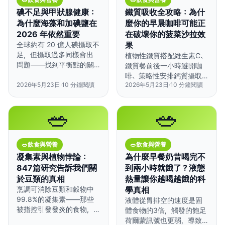
碘不足與甲狀腺健康：
鐵質吸收全攻略：為什
為什麼海藻和加碘鹽在
麼你的早晨咖啡可能正
2026 年依然重要
在破壞你的菠菜沙拉效
全球約有 20 億人碘攝取不
果
足，但攝取過多同樣會出
植物性鐵質搭配維生素C、
問題——找到平衡點的關
鐵質餐前後一小時避開咖
鍵在於認識你的碘來源。
啡、策略性安排鈣質攝取
2026年5月23日
·
10
分鐘閱讀
2026年5月23日
·
10
分鐘閱讀
時間，就能讓鐵質吸收率
提升高達6倍。
🥗
🥗
🥗
飲食與營養
🥗
飲食與營養
凝集素與植物悖論：
為什麼早餐奶昔喝完不
847篇研究告訴我們關
到兩小時就餓了？液態
於豆類的真相
熱量讓你越喝越餓的科
烹調可消除豆類和穀物中
學真相
99.8%的凝集素——那些
液體從胃排空的速度是固
被指控引發發炎的食物，
體食物的3倍，觸發的飽足
在大型族群研究中實際上
荷爾蒙訊號也更弱，導致