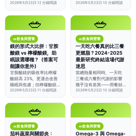
能降低疾病風險。
2026年5月23日
·
12
分鐘閱讀
2026年5月23日
·
10
分鐘閱讀
你整天攝取更多熱量卻不
自覺。
🥗
🥗
🥗
飲食與營養
🥗
飲食與營養
鎂的形式大比拼：甘胺
一天吃六餐真的比三餐
酸鎂 vs 檸檬酸鎂，助
更燃脂？2024-2025
眠該選哪種？（答案可
最新研究終結這場代謝
能讓你意外）
迷思
甘胺酸鎂的吸收率比檸檬
當總熱量相同時，一天吃
酸鎂高 23%，更適合改善
三餐或六餐對代謝的影響
睡眠與焦慮；但檸檬酸鎂
幾乎沒有差異——用餐頻
2026年5月23日
·
11
分鐘閱讀
2026年5月23日
·
10
分鐘閱讀
在緩解便秘和預防腎結石
率的重要性遠比我們想像
方面更勝一籌。
的低。
🥗
🥗
🥗
飲食與營養
🥗
飲食與營養
茄科蔬菜與關節炎：
Omega-3 與 Omega-