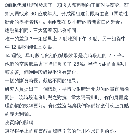
《細胞代謝》期刊發表了一項沒人預料到的正面對決研究。研
究人員找來 90 位成年人，分成兩組進行限時進食（間歇性
斷食的學術名稱）。兩組都在 8 小時的時間窗口內進食。
總熱量相同。三大營養素比例相同。
唯一的差別？一組從早上 7 點吃到下午 3 點。另一組從中
午 12 點吃到晚上 8 點。
14 週後，早時段進食組的減脂效果是晚時段組的 2.3 倍。
他們的空腹胰島素下降幅度多了 26%。早時段組的血壓明
顯改善，但晚時段組幾乎沒有變化。
一樣的斷食時長。截然不同的結果。
研究人員提出了一個機制：早時段限時進食與你的晝夜節律
同步。晚時段進食則與之對抗。當太陽高掛時，你的身體處
理食物的效率更好。演化並沒有讓我們準備好應付晚上九點
的義大利麵。
皮質醇的關聯
還記得早上的皮質醇高峰嗎？它的作用不只是叫醒你。