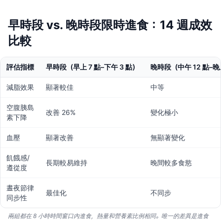
早時段 vs. 晚時段限時進食：14 週成效
比較
評估指標
早時段（早上 7 點–下午 3 點）
晚時段（中午 12 點–晚
減脂效果
顯著較佳
中等
空腹胰島
改善 26%
變化極小
素下降
血壓
顯著改善
無顯著變化
飢餓感/
長期較易維持
晚間較多食慾
遵從度
晝夜節律
最佳化
不同步
同步性
兩組都在 8 小時時間窗口內進食，熱量和營養素比例相同。唯一的差異是進食