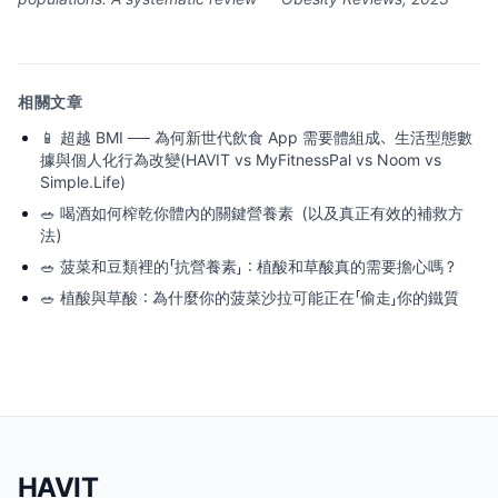
相關文章
📱
超越 BMI ── 為何新世代飲食 App 需要體組成、生活型態數
據與個人化行為改變(HAVIT vs MyFitnessPal vs Noom vs
Simple.Life)
🥗
喝酒如何榨乾你體內的關鍵營養素（以及真正有效的補救方
法）
🥗
菠菜和豆類裡的「抗營養素」：植酸和草酸真的需要擔心嗎？
🥗
植酸與草酸：為什麼你的菠菜沙拉可能正在「偷走」你的鐵質
HAVIT