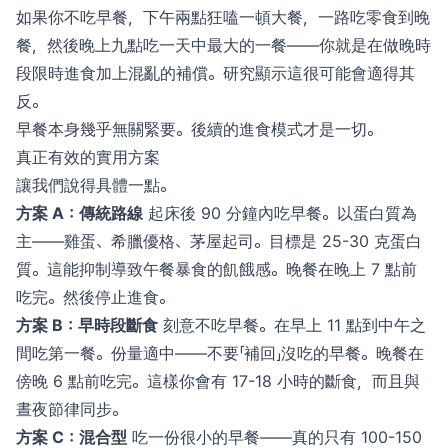
如果你不吃早餐，下午兩點狂嗑一頓大餐，一路吃零食到晚
餐，然後晚上九點吃一天中最大的一餐——你就是在做晚時
段限時進食加上混亂的補償。研究顯示這很可能會適得其
反。
早餐本身幾乎無關緊要。後續的進食模式才是一切。
真正有效的實用方案
讓我們說得具體一點。
方案 A：傳統路線
起床後 90 分鐘內吃早餐。以蛋白質為
主——雞蛋、希臘優格、茅屋起司。目標是 25-30 克蛋白
質。這能抑制導致午餐暴食的飢餓感。晚餐在晚上 7 點前
吃完。然後停止進食。
方案 B：早時段斷食
刻意不吃早餐。在早上 11 點到中午之
間吃第一餐。份量適中——不要「補回」沒吃的早餐。晚餐在
傍晚 6 點前吃完。這樣你會有 17-18 小時的斷食，而且與
晝夜節律同步。
方案 C：混合型
吃一份很小的早餐——真的只有 100-150