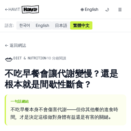
|
←
HAVIT
English
🌐
🌙
☰
語言
:
한국어
English
日本語
繁體中文
← 返回網誌
🥗
·
10
分鐘閱讀
DIET & NUTRITION
不吃早餐會讓代謝變慢？還是
根本就是間歇性斷食？
一句話總結
不吃早餐本身不會傷害代謝——但你其他餐的進食時
間，才是決定這樣做對身體有益還是有害的關鍵。