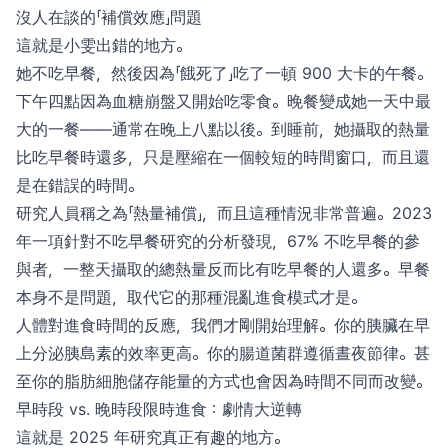
沒人在談的「補償效應」問題
這就是小雯出錯的地方。
她不吃早餐，然後因為「餓死了」吃了一頓 900 大卡的午餐。
下午四點因為血糖崩盤又開始吃零食。晚餐變成她一天中最
大的一餐——通常在晚上八點以後。到睡前，她攝取的熱量
比吃早餐時還多，只是壓縮在一個較短的時間窗口，而且還
是在錯誤的時間。
研究人員稱之為「熱量補償」，而且這種情況非常普遍。2023
年一項針對不吃早餐研究的分析發現，67% 不吃早餐的參
與者，一整天攝取的總熱量反而比有吃早餐的人還多。早餐
本身不是問題，取代它的那種混亂進食模式才是。
人體對進食時間的反應，我們才剛開始理解。你的胰臟在早
上分泌胰島素的效率更高。你的腸道菌群遵循晝夜節律。甚
至你的脂肪細胞儲存能量的方式也會因為時間不同而改變。
早時段 vs. 晚時段限時進食：劇情大逆轉
這就是 2025 年研究真正有趣的地方。