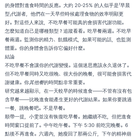
的身體對進食時間的反應。大約 20-25% 的人似乎是「早晨
型」代謝者，他們在一天早些時候處理食物的效率明顯更
好。對這些人來說，不吃早餐可能真的會損害代謝功能。
怎麼知道自己是哪種類型？追蹤看看。吃早餐兩週。不吃早
餐兩週。監測你的精力、飢餓模式，如果可能的話，也監測
體重。你的身體會告訴你它偏好什麼。
結論
不吃早餐不會讓你的代謝變慢。這個迷思應該永久退休了。
但不吃早餐同時又吃很晚、很大份的晚餐，很可能會損害代
謝健康。你
其他餐
的時間點非常重要。
研究越來越顯示，在一天較早的時候進食——不管有沒有包
含早餐——比晚進食能產生更好的代謝結果。如果你要跳過
一餐，跳晚餐吧。不是早餐。
順帶一提，小雯並沒有恢復吃早餐。她繼續不吃，但把進食
時間窗口提前了。中午吃午餐。下午 5:30 前吃完晚餐。6
點後不再進食。六週內，她瘦回了那兩公斤，下午的精神崩