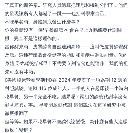
了真正的新答案。研究人員總算把迷思和機制分開了。他們
的發現讓所有人都嚇了一跳——包括科學家自己。
不吃早餐時，身體到底發生什麼事？
你的身體沒有一個「早餐感應器」會在早上九點觸發代謝關
機。完全不是這樣運作的。
當你醒來時，皮質醇會自然達到高峰——這叫做皮質醇覺醒
反應。這種荷爾蒙會從儲存的脂肪和肝醣中調動能量。你的
身體
天生就設計成
早上不需要立刻進食也能運作。我們的祖
先可沒有冰箱。
《美國臨床營養學期刊》在 2024 年發表了一項為期 12 週的
對照試驗，追蹤 116 位成年人。一半的人在起床後一小時內
吃早餐，另一半完全不吃。結果呢？兩組的靜態代謝率沒有
顯著差異。零。「早餐能啟動代謝」這個說法在這項研究中被
徹底推翻了。
但等等。如果不吃早餐不會讓代謝變慢，為什麼有些人這樣
做反而變胖？