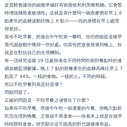
皮質醇會讓你的細胞準備好有效接收和利用葡萄糖。它會暫
時增強胰島素敏感性。這就是為什麼同一碗燕麥粥在早上 8
點產生的血糖波動比晚上 8 點小——你的身體在早上處理
得更好。
當你不吃早餐，然後在中午吃第一餐時，你仍然能從這種早
晨代謝啟動中獲得一些好處。但當你把進食推遲到晚上，你
就是在對抗自己的生理機制。
有一項研究追蹤 29 位參與者在不同時間吃相同餐點時的連
續血糖監測數據。晚上 7 點的那餐產生的血糖高峰比早上 7
點高了 44%。一樣的食物。一樣的人。不同的時鐘。
所以不吃早餐到底是好是壞？
問錯問題了。
正確的問題是：不吃早餐
之後
發生了什麼？
如果你不吃早餐，然後中午吃一頓適量的午餐，傍晚六點前
吃完合理的晚餐，之後就不再進食——你基本上就是在做早
時段限時進食。研究顯示這可能真的對代謝健康有益。