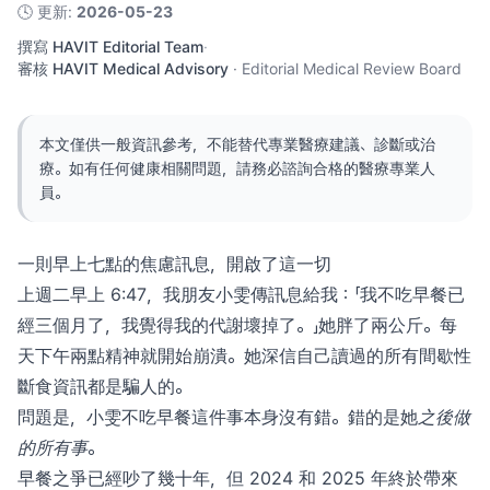
🕓
更新
:
2026-05-23
撰寫
HAVIT Editorial Team
·
審核
HAVIT Medical Advisory
·
Editorial Medical Review Board
本文僅供一般資訊參考，不能替代專業醫療建議、診斷或治
療。如有任何健康相關問題，請務必諮詢合格的醫療專業人
員。
一則早上七點的焦慮訊息，開啟了這一切
上週二早上 6:47，我朋友小雯傳訊息給我：「我不吃早餐已
經三個月了，我覺得我的代謝壞掉了。」她胖了兩公斤。每
天下午兩點精神就開始崩潰。她深信自己讀過的所有間歇性
斷食資訊都是騙人的。
問題是，小雯不吃早餐這件事本身沒有錯。錯的是她
之後做
的所有事
。
早餐之爭已經吵了幾十年，但 2024 和 2025 年終於帶來