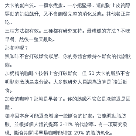
大卡的蛋白質。一顆水煮蛋。一小把堅果。這能防止皮質醇
驅動的飢餓飆升，又不會觸發完整的消化反應。其他餐正常
吃。
三種方法都有效。三種都有研究支持。最糟糕的方法？不吃
早餐，然後一整天亂吃。
那咖啡呢？
黑咖啡不會打破斷食狀態。你的身體會維持在斷食的代謝狀
態。
加奶精的咖啡？技術上會打破斷食，但 50 大卡的脂肪不會
明顯刺激胰島素分泌。大多數研究人員認為這算是「接近斷
食」。
加糖的咖啡？那就是早餐了。你的胰臟不管它是液體還是固
體。
咖啡因本身可能還會增強一些斷食的好處。它能調動脂肪
酸，並根據個人體質提高 3-11% 的代謝率。有一項研究發
現，斷食期間喝早晨咖啡能增加 29% 的脂肪氧化。