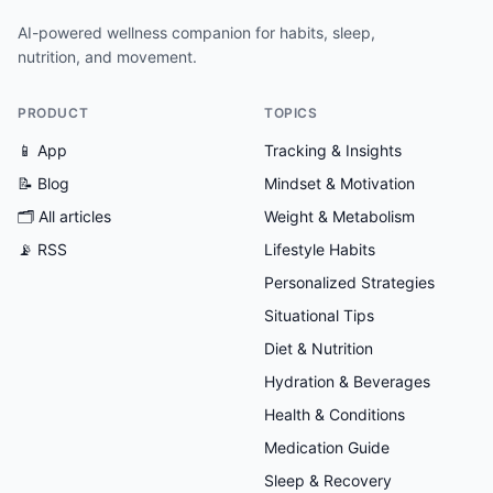
AI-powered wellness companion for habits, sleep,
nutrition, and movement.
PRODUCT
TOPICS
📱 App
Tracking & Insights
📝 Blog
Mindset & Motivation
🗂
All articles
Weight & Metabolism
📡 RSS
Lifestyle Habits
Personalized Strategies
Situational Tips
Diet & Nutrition
Hydration & Beverages
Health & Conditions
Medication Guide
Sleep & Recovery