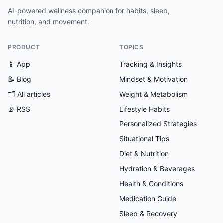
AI-powered wellness companion for habits, sleep,
nutrition, and movement.
PRODUCT
TOPICS
📱 App
Tracking & Insights
📝 Blog
Mindset & Motivation
🗂
All articles
Weight & Metabolism
📡 RSS
Lifestyle Habits
Personalized Strategies
Situational Tips
Diet & Nutrition
Hydration & Beverages
Health & Conditions
Medication Guide
Sleep & Recovery