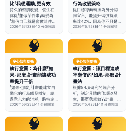
比「我想運動」更有效
行為改變策略
持久的習慣改變，發生在
從目標導向轉換為身分認
你從「想做某件事」轉變為
同宣言，能提升習慣持續
「相信自己就是會做這件事
率達42%。因為你不只是
2026年5月23日
·
10
分鐘閱讀
2026年5月23日
·
11
分鐘閱讀
的人」的那一刻。
追求成果，而是在為「你想
成為的人」投票。
🧠
🧠
🧠
心態與動機
🧠
心態與動機
執行意圖：為什麼「如
執行意圖：讓目標達成
果-那麼」計畫能讓成功
率翻倍的「如果-那麼」計
率提升三倍
畫法
「如果-那麼」計畫能建立自
根據94項研究的統合分
動化的行為觸發機制，繞
析，制定具體的「如果X發
過意志力的消耗，將特定
生，那麼我就做Y」計畫，能
2026年5月23日
·
11
分鐘閱讀
2026年5月23日
·
10
分鐘閱讀
情境與預設行動連結，讓
讓你達成目標的機率翻
執行率提升三倍。
倍。
🧠
🧠