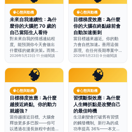
🧠
心態與動機
🧠
心態與動機
未來自我連續性：為什
目標梯度效應：為什麼
麼你的大腦把 70 歲的
你的大腦在終點線前會
自己當陌生人看待
自動加速衝刺
對未來自我的情感連結程
當目標越來越近，你的動
度，能預測你今天會做出
力會自然加速。善用這個
什麼樣的健康決策。而簡
原理，在任何長期專案中
2026年5月23日
·
11
分鐘閱讀
2026年5月23日
·
9
分鐘閱讀
單的視覺化練習，就能強
設置人工終點線，就能駭
化這份連結。
入大腦的動力系統。
🧠
🧠
🧠
心態與動機
🧠
心態與動機
目標梯度效應：為什麼
習慣斷裂效應：為什麼
越接近終點，你的動力
人生轉折點是改變自己
就越強？
的最佳時機
當你越接近目標，大腦會
生活劇變會打破舊有習慣
釋放更多多巴胺——你可
的觸發機制，新行為的成
以透過在漫長旅程中創造
功率提高 36%——本文教