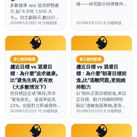
補——研究顯示同儕夥伴
多數健康 app 提供靜態處
的效果比導師型夥伴高出
方,如「今天吃 1,500 大
23%。
卡」。但文獻顯示,數位行為
2026年5月28日
·
16
分鐘閱讀
2026年5月23日
·
9
分鐘閱讀
介入的有效性與個人化·回
饋即時性·行為觸發的整合
程度成正比(Tate 2003
🧠
🧠
JAMA; Patel 2015 Ann
Intern Med)。HAVIT 的 8
步驟教練引擎建立在 Fogg
🧠
心態與動機
🧠
心態與動機
行為模型(B = M × A × P)
與自我決定理論(自主性·勝
趨近目標 vs 迴避目
趨近目標 vs 迴避目
任感·關聯性)之上,從 126
標：為什麼「追求健康」
標：為什麼「朝著目標前
種原型 × 2,000+ 行為資
比「避免生病」更有效
進」比「逃離問題」更能維
料庫中,針對每一刻變化的
（大多數情況下）
持動力
使用者訊號匹配處方。
把目標設定成「獲得」而非
以「朝向正面目標前進」來設
HAVIT 不是醫療診斷工具;
「避免損失」，達成率提高
定目標，動力持續時間明
臨床診斷與治療決策屬於
23%。但面對立即威脅時，
顯比「逃離負面事物」更長
醫師的專業領域。
2026年5月23日
·
10
分鐘閱讀
2026年5月23日
·
9
分鐘閱讀
迴避框架反而更有效。
——這個差異不只在腦部
掃描中可見，在實際成果
上也清楚呈現。
🧠
🧠