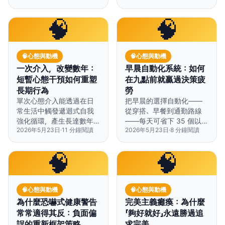
快。
倍。
🧠
🧠
🧠
心態與動機
🧠
心態與動機
一次介入，改變數年：
早晨自動化系統：如何
短暫心態干預如何重塑
在九點前就贏過決策疲
長期行為
勞
單次心態介入能透過在日
把早晨的選擇自動化——
常生活中觸發遞迴式自我
從穿搭、早餐到通勤路線
強化循環，產生長達數年
——每天可省下 35 個以上
2026年5月23日
·
11
分鐘閱讀
2026年5月23日
·
8
分鐘閱讀
的行為改變。
的微決策，讓認知資源留
給真正重要的事。
🧠
🧠
🧠
心態與動機
🧠
心態與動機
為什麼恐嚇式健康警告
完美主義癱瘓：為什麼
常常適得其反：負面偏
「夠好就好」永遠勝過追
誤的重新框架策略
求完美