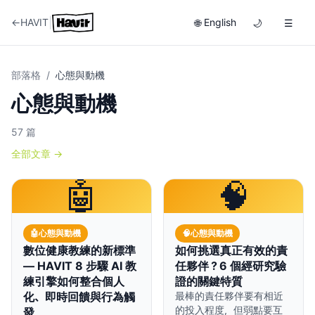
|
←
HAVIT
English
🌐
🌙
☰
部落格
/
心態與動機
心態與動機
57
篇
全部文章
→
🤖
🧠
🤖
心態與動機
🧠
心態與動機
數位健康教練的新標準
如何挑選真正有效的責
— HAVIT 8 步驟 AI 教
任夥伴？6 個經研究驗
練引擎如何整合個人
證的關鍵特質
化、即時回饋與行為觸
最棒的責任夥伴要有相近
的投入程度，但弱點要互
發