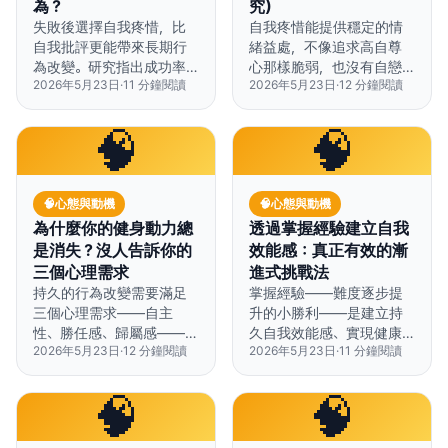
為？
究）
失敗後選擇自我疼惜，比
自我疼惜能提供穩定的情
自我批評更能帶來長期行
緒益處，不像追求高自尊
為改變。研究指出成功率
心那樣脆弱，也沒有自戀
2026年5月23日
·
11
分鐘閱讀
2026年5月23日
·
12
分鐘閱讀
高出 62%。
傾向的風險。
🧠
🧠
🧠
心態與動機
🧠
心態與動機
為什麼你的健身動力總
透過掌握經驗建立自我
是消失？沒人告訴你的
效能感：真正有效的漸
三個心理需求
進式挑戰法
持久的行為改變需要滿足
掌握經驗——難度逐步提
三個心理需求——自主
升的小勝利——是建立持
性、勝任感、歸屬感——而
久自我效能感、實現健康
2026年5月23日
·
12
分鐘閱讀
2026年5月23日
·
11
分鐘閱讀
不只是靠意志力或動機技
行為改變最有效的方法。
巧。
🧠
🧠