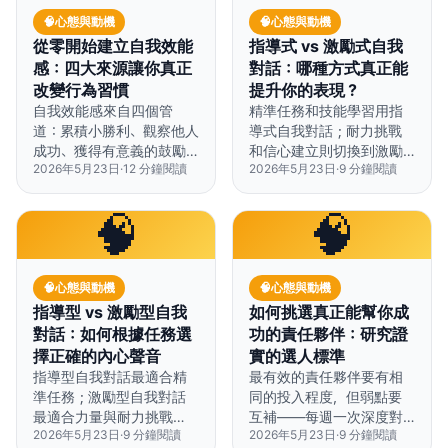
🧠
心態與動機
🧠
心態與動機
從零開始建立自我效能
指導式 vs 激勵式自我
感：四大來源讓你真正
對話：哪種方式真正能
改變行為習慣
提升你的表現？
自我效能感來自四個管
精準任務和技能學習用指
道：累積小勝利、觀察他人
導式自我對話；耐力挑戰
成功、獲得有意義的鼓勵、
和信心建立則切換到激勵
2026年5月23日
·
12
分鐘閱讀
2026年5月23日
·
9
分鐘閱讀
重新解讀身體訊號——策
式自我對話。
略性地疊加運用，才能帶
來持久改變。
🧠
🧠
🧠
心態與動機
🧠
心態與動機
指導型 vs 激勵型自我
如何挑選真正能幫你成
對話：如何根據任務選
功的責任夥伴：研究證
擇正確的內心聲音
實的選人標準
指導型自我對話最適合精
最有效的責任夥伴要有相
準任務；激勵型自我對話
同的投入程度，但弱點要
最適合力量與耐力挑戰
互補——每週一次深度對
2026年5月23日
·
9
分鐘閱讀
2026年5月23日
·
9
分鐘閱讀
——根據任務類型選對自
話比每天碎念更有用。