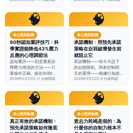
能建立停不下來的內在動
康與人生選擇上。
力。
🧠
🧠
🧠
心態與動機
🧠
心態與動機
90秒認知重評技巧：科
承諾機制：用預先承諾
學實證能降低43%壓力
策略在自我破壞發生前
反應的心理調節法
就阻止它
認知重評——刻意重新詮
承諾機制——你今天設下
釋壓力情境的方法——只
的自願限制，用來控制明
要操作正確，能在90秒內
天的選擇——根據行為經
2026年5月23日
·
11
分鐘閱讀
2026年5月23日
·
9
分鐘閱讀
降低皮質醇與情緒困擾反
濟學研究，最高可將目標
應。
達成率提升 9 倍。
🧠
🧠
🧠
心態與動機
🧠
心態與動機
真正有效的承諾機制：
意志力耗竭是假的：為
預先承諾策略如何徹底
什麼你的自制力根本不