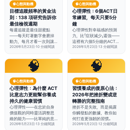
🧠
心態與動機
🧠
心態與動機
目標追蹤頻率的黃金法
心理彈性：6個ACT日
則：138 項研究告訴你
常練習，每天只要5分
最佳檢視週期
鐘
每週追蹤是最佳甜蜜點
心理彈性對幸福感的預測
——每天盯著數字會磨掉
力，比「症狀減少」還強——
動力，每月才看一次則讓
這裡有六個5分鐘的ACT練
2026年5月23日
·
10
分鐘閱讀
2026年5月23日
·
13
分鐘閱讀
目標悄悄失控。
習，讓你每天都能訓練。
🧠
🧠
🧠
心態與動機
🧠
心態與動機
心理彈性：為什麼 ACT
習慣養成的復原心法：
比意志力更能幫你養成
2026年把挫折變成逆
持久的健康習慣
轉勝的完整指南
心理彈性——在忠於自身
挫折不是失敗，而是揭露
價值觀的同時靈活調整思
你觸發點的數據，教你如
維的能力——比單純的意
何打造更強韌的習慣。
2026年5月23日
·
13
分鐘閱讀
2026年5月23日
·
12
分鐘閱讀
志力或動機更能預測長期