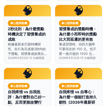
健康行為的成功。
🧠
🧠
🧠
心態與動機
🧠
心態與動機
2秒法則：為什麼獎勵
習慣養成的獎勵時機：
時機決定了習慣養成的
為什麼小而即時的獎勵
成敗
比大而延遲的更有效
根據最新多巴胺時機研
養成習慣時，你的大腦寧
究，在行為完成後2秒內給
可要現在的 150 元，也不
予獎勵，習慣養成效果比
要一個月後的 1500 元
2026年5月23日
·
12
分鐘閱讀
2026年5月23日
·
10
分鐘閱讀
延遲獎勵強3倍。
——時機比獎勵大小更重
要。
🧠
🧠
🧠
心態與動機
🧠
心態與動機
自我疼惜 vs 自我批
自我疼惜 vs 自尊心：
評：為什麼對自己好一
為什麼一個能打造持久
點，反而更能改變行
韌性（2026年最新研