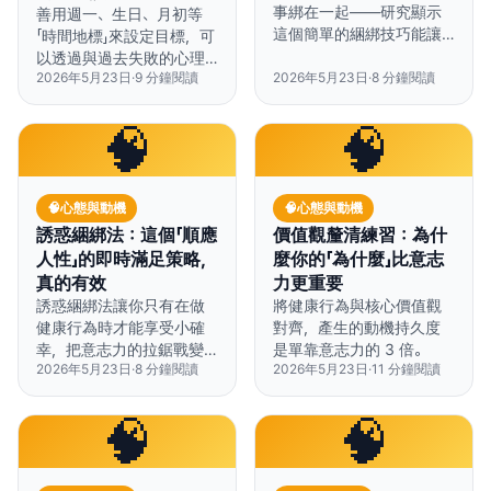
事綁在一起——研究顯示
善用週一、生日、月初等
這個簡單的綑綁技巧能讓
「時間地標」來設定目標，可
執行率提升29-51%，完全
以透過與過去失敗的心理
不用靠意志力硬撐。
2026年5月23日
·
9
分鐘閱讀
2026年5月23日
·
8
分鐘閱讀
切割，將目標達成率提升
高達 33%。
🧠
🧠
🧠
心態與動機
🧠
心態與動機
誘惑綑綁法：這個「順應
價值觀釐清練習：為什
人性」的即時滿足策略，
麼你的「為什麼」比意志
真的有效
力更重要
誘惑綑綁法讓你只有在做
將健康行為與核心價值觀
健康行為時才能享受小確
對齊，產生的動機持久度
幸，把意志力的拉鋸戰變
是單靠意志力的 3 倍。
2026年5月23日
·
8
分鐘閱讀
2026年5月23日
·
11
分鐘閱讀
成自動化的勝利。
🧠
🧠