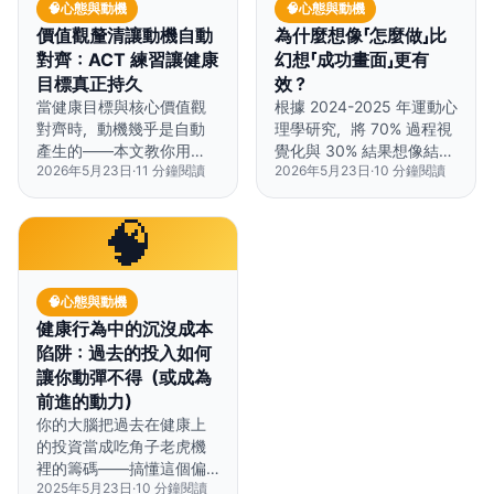
🧠
心態與動機
🧠
心態與動機
價值觀釐清讓動機自動
為什麼想像「怎麼做」比
對齊：ACT 練習讓健康
幻想「成功畫面」更有
目標真正持久
效？
當健康目標與核心價值觀
根據 2024-2025 年運動心
對齊時，動機幾乎是自動
理學研究，將 70% 過程視
產生的——本文教你用
覺化與 30% 結果想像結
2026年5月23日
·
11
分鐘閱讀
2026年5月23日
·
10
分鐘閱讀
ACT 練習建立這個連結。
合，是最有效的心智訓練
方法。
🧠
🧠
心態與動機
健康行為中的沉沒成本
陷阱：過去的投入如何
讓你動彈不得（或成為
前進的動力）
你的大腦把過去在健康上
的投資當成吃角子老虎機
裡的籌碼——搞懂這個偏
2025年5月23日
·
10
分鐘閱讀
誤，能幫你聰明地堅持下