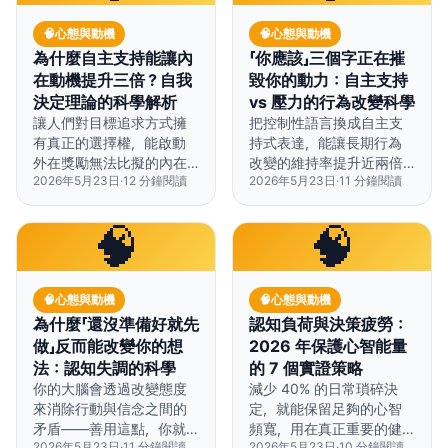
🧠
心態與動機
🧠
心態與動機
為什麼自主支持能讓內
「你應該」三個字正在摧
在動機提升三倍？自我
毀你的動力：自主支持
決定理論的科學解析
vs 壓力的行為改變科學
讓人們對目標追求方式擁
把控制性語言換成自主支
有真正的選擇權，能啟動
持式表達，能讓長期行為
外在獎勵無法比擬的內在
改變的維持率提升近兩倍
2026年5月23日
·
12
分鐘閱讀
2026年5月23日
·
11
分鐘閱讀
動機迴路。
——因為這滿足了我們對
自我主導的根本心理需
求。
🧠
🧠
🧠
心態與動機
🧠
心態與動機
為什麼「還沒準備好就先
認知負荷與決策疲勞：
做」反而能改變你的想
2026 年保護心智能量
法：認知失調的科學
的 7 個實證策略
你的大腦會透過改變態度
減少 40% 的日常瑣碎決
來消除行動與信念之間的
定，就能保留足夠的心智
矛盾——善用這點，你就
頻寬，用在真正重要的健
2026年5月23日
·
11
分鐘閱讀
2026年5月23日
·
10
分鐘閱讀