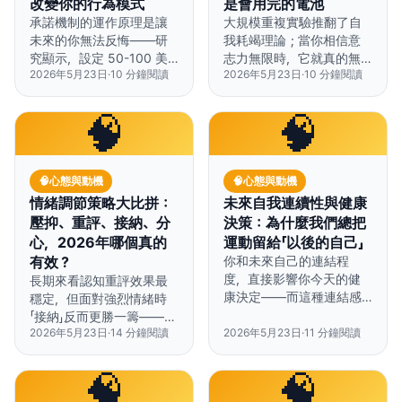
改變你的行為模式
是會用完的電池
承諾機制的運作原理是讓
大規模重複實驗推翻了自
未來的你無法反悔——研
我耗竭理論；當你相信意
究顯示，設定 50-100 美
志力無限時，它就真的無
2026年5月23日
·
10
分鐘閱讀
2026年5月23日
·
10
分鐘閱讀
元的財務賭注，成功率比
限。
單靠意志力高出三倍。
🧠
🧠
🧠
心態與動機
🧠
心態與動機
情緒調節策略大比拼：
未來自我連續性與健康
壓抑、重評、接納、分
決策：為什麼我們總把
心，2026年哪個真的
運動留給「以後的自己」
有效？
你和未來自己的連結程
度，直接影響你今天的健
長期來看認知重評效果最
康決定——而這種連結感
穩定，但面對強烈情緒時
是可以透過特定心理技巧
「接納」反而更勝一籌——而
來強化的。
2026年5月23日
·
14
分鐘閱讀
2026年5月23日
·
11
分鐘閱讀
壓抑情緒的反效果，比多
數人想像的還要嚴重。
🧠
🧠