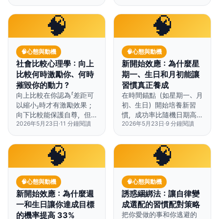
我對話方式，表現可提升
15-25%。
🧠
🧠
🧠
心態與動機
🧠
心態與動機
社會比較心理學：向上
新開始效應：為什麼星
比較何時激勵你、何時
期一、生日和月初能讓
摧毀你的動力？
習慣真正養成
向上比較在你認為「差距可
在時間錨點（如星期一、月
以縮小」時才有激勵效果；
初、生日）開始培養新習
向下比較能保護自尊，但
慣，成功率比隨機日期高
2026年5月23日
·
11
分鐘閱讀
2026年5月23日
·
9
分鐘閱讀
可能扼殺進步動力——關
出 62%。
鍵在於知道什麼時候該用
哪種比較策略。
🧠
🧠
🧠
心態與動機
🧠
心態與動機
新開始效應：為什麼週
誘惑綑綁法：讓自律變
一和生日讓你達成目標
成選配的習慣配對策略
的機率提高 33%
把你愛做的事和你逃避的