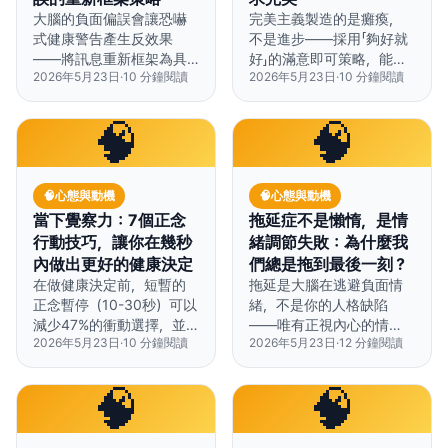
大腦的負面偏誤會讓恐嚇
完美主義製造的是癱瘓，
式健康警告產生反效果
不是進步——採用「夠好就
——將訊息重新框架為具
好」的滿意即可策略，能帶
2026年5月23日
·
10
分鐘閱讀
2026年5月23日
·
10
分鐘閱讀
體可行的行動，比單純製
來更好的健康成果，焦慮
造恐懼更能帶來正面結
也更少。
果。
🧠
🧠
🧠
心態與動機
🧠
心態與動機
當下覺察力：7個正念
拖延症不是懶惰，是情
行動技巧，讓你在幾秒
緒調節失敗：為什麼我
內做出更好的健康決定
們總是拖到最後一刻？
在做健康決定前，短暫的
拖延是大腦在逃避負面情
正念暫停（10-30秒）可以
緒，不是你的人格缺陷
減少47%的衝動選擇，並
——唯有正視內心的情
2026年5月23日
·
10
分鐘閱讀
2026年5月23日
·
12
分鐘閱讀
改善長期習慣養成。
緒，才能真正打破拖延的
惡性循環。
🧠
🧠