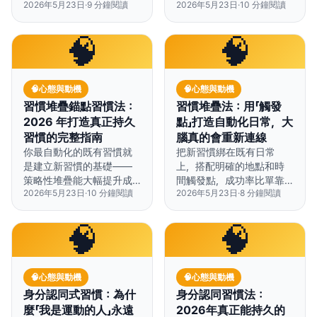
2026年5月23日
·
9
分鐘閱讀
2026年5月23日
·
10
分鐘閱讀
「人工終點線」來駭入這個效
你如何把握這個黃金窗
應。
口。
🧠
🧠
🧠
心態與動機
🧠
心態與動機
習慣堆疊錨點習慣法：
習慣堆疊法：用「觸發
2026 年打造真正持久
點」打造自動化日常，大
習慣的完整指南
腦真的會重新連線
你最自動化的既有習慣就
把新習慣綁在既有日常
是建立新習慣的基礎——
上，搭配明確的地點和時
策略性堆疊能大幅提升成
間觸發點，成功率比單靠
2026年5月23日
·
10
分鐘閱讀
2026年5月23日
·
8
分鐘閱讀
功率。
意志力高出 91%。
🧠
🧠
🧠
心態與動機
🧠
心態與動機
身分認同式習慣：為什
身分認同習慣法：
麼「我是運動的人」永遠
2026年真正能持久的