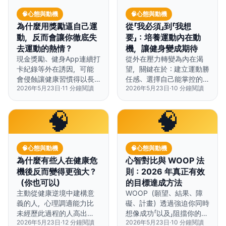
🧠
心態與動機
🧠
心態與動機
為什麼用獎勵逼自己運
從「我必須」到「我想
動，反而會讓你徹底失
要」：培養運動內在動
去運動的熱情？
機，讓健身變成期待
現金獎勵、健身App連續打
從外在壓力轉變為內在渴
卡紀錄等外在誘因，可能
望，關鍵在於：建立運動勝
會侵蝕讓健康習慣得以長
任感、選擇自己能掌控的
2026年5月23日
·
11
分鐘閱讀
2026年5月23日
·
10
分鐘閱讀
久維持的內在滿足感。
活動、專注於技能精進而
非結果數字。
🧠
🧠
🧠
心態與動機
🧠
心態與動機
為什麼有些人在健康危
心智對比與 WOOP 法
機後反而變得更強大？
則：2026 年真正有效
（你也可以）
的目標達成方法
主動從健康逆境中建構意
WOOP（願望、結果、障
義的人，心理調適能力比
礙、計畫）透過強迫你同時
未經歷此過程的人高出
想像成功「以及」阻擋你的具
2026年5月23日
·
12
分鐘閱讀
2026年5月23日
·
10
分鐘閱讀
47%，身體復原速度也更
體障礙，讓目標達成率翻