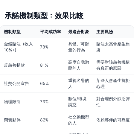
承諾機制類型：效果比較
機制類型
平均成功率
最適合對象
主要風險
金錢賭注（收入
具體、可衡
賭注太高會產生焦
78%
10%+）
量的行為
慮
高度自我激
需要對該慈善機構
反慈善捐款
81%
勵的人
有真正的厭惡
重視名譽的
某些人會產生抗拒
社交公開宣告
65%
人
心理
數位/環境
對合理例外缺乏彈
物理限制
73%
誘惑
性
社交動機型
問責夥伴
82%
依賴夥伴的可靠度
的人