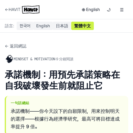
|
←
HAVIT
English
🌐
🌙
☰
語言
:
한국어
English
日本語
繁體中文
← 返回網誌
🧠
·
9
分鐘閱讀
MINDSET & MOTIVATION
承諾機制：用預先承諾策略在
自我破壞發生前就阻止它
一句話總結
承諾機制——你今天設下的自願限制，用來控制明天
的選擇——根據行為經濟學研究，最高可將目標達成
率提升 9 倍。