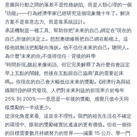
意圖與行動之間的落差不是性格缺陷，而是人類心理的一個
「功能」——行為經濟學家已經研究這個現象幾十年了。解決
方案不是靠意志力，而是靠系統設計。
承諾機制是一種工具，幫助你把「未來的自己」綁定在「現在的
自己」所做的決定上。想想奧德修斯把自己綁在船桅上，這
樣他就無法把船駛向海妖。他不信任未來的自己。聰明人。
為什麼「未來的你」不值得信任：背後的科學
「時間折現」聽起來像術語，但它完美解釋了為什麼你會設定
早上五點的鬧鐘，然後在五點跟自己協商「真的需要起床
嗎」。你現在的自己會大幅低估未來的獎勵。《經濟行為與組
織期刊》的研究發現，人們對未來利益的折現率介於每年
25% 到 200%——意思是一年後的獎勵，感覺只值今天同
樣獎勵的一半或更少。
從演化角度來看，這並非不理性。我們的祖先生活在不確定
的環境中，眼前的獎勵確實比遙遠的更有價值。但在一個你
的目標需要數月持續努力的世界——減重 15 公斤、學一門