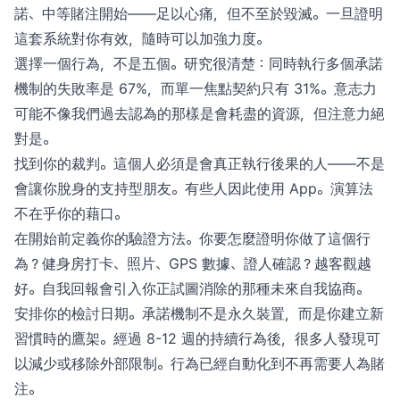
諾、中等賭注開始——足以心痛，但不至於毀滅。一旦證明
這套系統對你有效，隨時可以加強力度。
選擇一個行為，不是五個。研究很清楚：同時執行多個承諾
機制的失敗率是 67%，而單一焦點契約只有 31%。意志力
可能不像我們過去認為的那樣是會耗盡的資源，但注意力絕
對是。
找到你的裁判。這個人必須是會真正執行後果的人——不是
會讓你脫身的支持型朋友。有些人因此使用 App。演算法
不在乎你的藉口。
在開始前定義你的驗證方法。你要怎麼證明你做了這個行
為？健身房打卡、照片、GPS 數據、證人確認？越客觀越
好。自我回報會引入你正試圖消除的那種未來自我協商。
安排你的檢討日期。承諾機制不是永久裝置，而是你建立新
習慣時的鷹架。經過 8-12 週的持續行為後，很多人發現可
以減少或移除外部限制。行為已經自動化到不再需要人為賭
注。