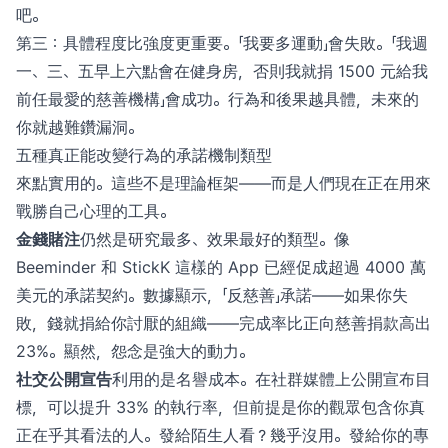
吧。
第三：具體程度比強度更重要。「我要多運動」會失敗。「我週
一、三、五早上六點會在健身房，否則我就捐 1500 元給我
前任最愛的慈善機構」會成功。行為和後果越具體，未來的
你就越難鑽漏洞。
五種真正能改變行為的承諾機制類型
來點實用的。這些不是理論框架——而是人們現在正在用來
戰勝自己心理的工具。
金錢賭注
仍然是研究最多、效果最好的類型。像
Beeminder 和 StickK 這樣的 App 已經促成超過 4000 萬
美元的承諾契約。數據顯示，「反慈善」承諾——如果你失
敗，錢就捐給你討厭的組織——完成率比正向慈善捐款高出
23%。顯然，怨念是強大的動力。
社交公開宣告
利用的是名譽成本。在社群媒體上公開宣布目
標，可以提升 33% 的執行率，但前提是你的觀眾包含你真
正在乎其看法的人。發給陌生人看？幾乎沒用。發給你的專