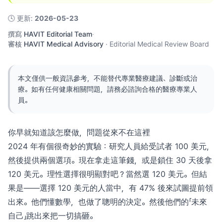
🕓
更新
:
2026-05-23
撰寫
HAVIT Editorial Team
·
審核
HAVIT Medical Advisory
·
Editorial Medical Review Board
本文僅供一般資訊參考，不能替代專業醫療建議、診斷或治
療。如有任何健康相關問題，請務必諮詢合格的醫療專業人
員。
你早就知道該怎麼做，問題從來不在這裡
2024 年有個很奇妙的實驗：研究人員給受試者 100 美元，
然後提供兩個選項。現在拿走這筆錢，或是鎖住 30 天後拿
120 美元。理性選擇很明顯對吧？當然選 120 美元。但結
果是——選擇 120 美元的人當中，有 47% 後來試圖提前領
出來。他們懂數學，也做了聰明的決定。然後他們的「未來
自己」跳出來把一切搞砸。