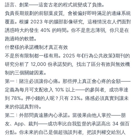
語言、創業——這套古老的程式就變成了負擔。
負責長期規劃的前額葉皮質，會被偏好即時滿足的邊緣系統
覆蓋。根據 2023 年的腦部影像研究，這種情況在人們面對
誘惑時大約發生 40% 的時間。你不是意志薄弱，你只是在
跑過時的軟體。
什麼樣的承諾機制才真正有效
不是所有限制都一樣有用。2025 年《行為公共政策》期刊的
研究分析了 12,000 份承諾契約，找出了區分有效與無效機
制的三個關鍵因素。
第一：賭注必須讓你心痛。那些押上真正會心疼的金額——
定義為每月可支配收入 10% 以上——的參與者，成功率達
到 78%。押小錢的人呢？只有 23%。痛感必須真實到讓未
來的你認真對待。
第二：外部問責遠勝內心承諾。當後果由他人掌控——朋
友、App、裁判——成功率比自我監督的承諾高出 34 個百
分點。你未來的自己是個超強談判者，把談判權交給別人