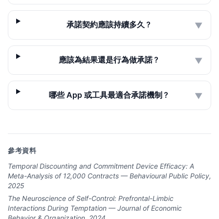
承諾契約應該持續多久？
▼
應該為結果還是行為做承諾？
▼
哪些 App 或工具最適合承諾機制？
▼
參考資料
Temporal Discounting and Commitment Device Efficacy: A
Meta-Analysis of 12,000 Contracts — Behavioural Public Policy,
2025
The Neuroscience of Self-Control: Prefrontal-Limbic
Interactions During Temptation — Journal of Economic
Behavior & Organization, 2024