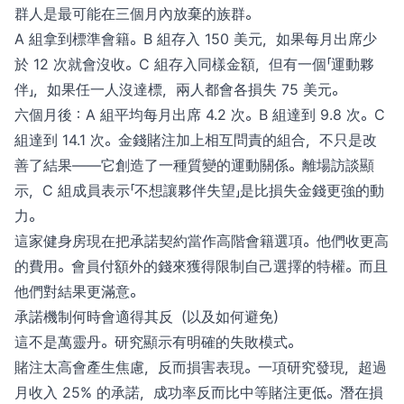
群人是最可能在三個月內放棄的族群。
A 組拿到標準會籍。B 組存入 150 美元，如果每月出席少
於 12 次就會沒收。C 組存入同樣金額，但有一個「運動夥
伴」，如果任一人沒達標，兩人都會各損失 75 美元。
六個月後：A 組平均每月出席 4.2 次。B 組達到 9.8 次。C
組達到 14.1 次。金錢賭注加上相互問責的組合，不只是改
善了結果——它創造了一種質變的運動關係。離場訪談顯
示，C 組成員表示「不想讓夥伴失望」是比損失金錢更強的動
力。
這家健身房現在把承諾契約當作高階會籍選項。他們收更高
的費用。會員付額外的錢來獲得限制自己選擇的特權。而且
他們對結果更滿意。
承諾機制何時會適得其反（以及如何避免）
這不是萬靈丹。研究顯示有明確的失敗模式。
賭注太高會產生焦慮，反而損害表現。一項研究發現，超過
月收入 25% 的承諾，成功率反而比中等賭注更低。潛在損