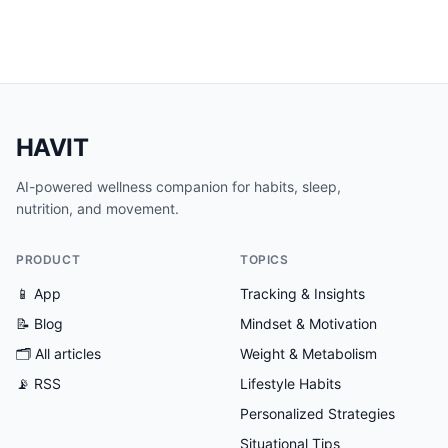
HAVIT
AI-powered wellness companion for habits, sleep,
nutrition, and movement.
PRODUCT
TOPICS
📱 App
Tracking & Insights
📝 Blog
Mindset & Motivation
🗂
All articles
Weight & Metabolism
📡 RSS
Lifestyle Habits
Personalized Strategies
Situational Tips