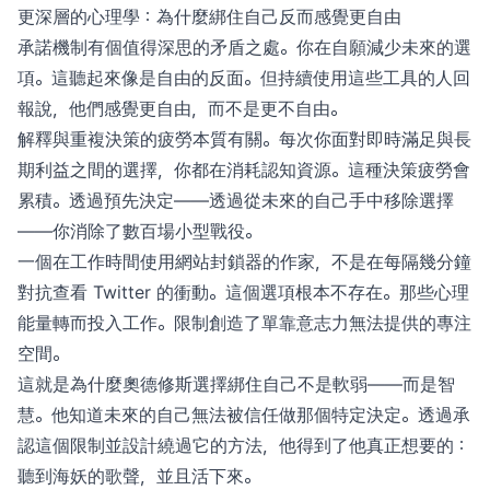
更深層的心理學：為什麼綁住自己反而感覺更自由
承諾機制有個值得深思的矛盾之處。你在自願減少未來的選
項。這聽起來像是自由的反面。但持續使用這些工具的人回
報說，他們感覺更自由，而不是更不自由。
解釋與重複決策的疲勞本質有關。每次你面對即時滿足與長
期利益之間的選擇，你都在消耗認知資源。這種決策疲勞會
累積。透過預先決定——透過從未來的自己手中移除選擇
——你消除了數百場小型戰役。
一個在工作時間使用網站封鎖器的作家，不是在每隔幾分鐘
對抗查看 Twitter 的衝動。這個選項根本不存在。那些心理
能量轉而投入工作。限制創造了單靠意志力無法提供的專注
空間。
這就是為什麼奧德修斯選擇綁住自己不是軟弱——而是智
慧。他知道未來的自己無法被信任做那個特定決定。透過承
認這個限制並設計繞過它的方法，他得到了他真正想要的：
聽到海妖的歌聲，並且活下來。