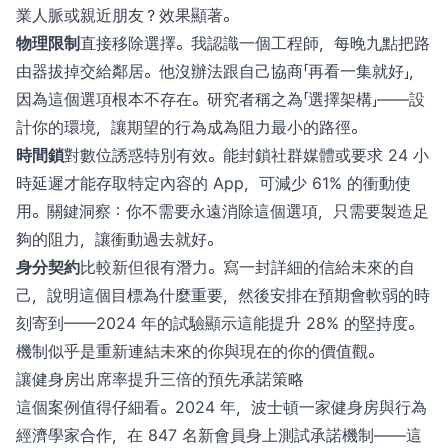
業人脈或親近朋友？效果顯著。
物理限制
直接移除選擇。我認識一個工程師，每晚九點把路
由器拔掉交給鄰居。他沒辦法跟自己協商「再看一集就好」，
因為這個選項根本不存在。研究者稱之為「選擇架構」——設
計你的環境，讓期望的行為成為阻力最小的路徑。
時間鎖
對數位誘惑特別有效。能封鎖社群媒體或要求 24 小
時延遲才能存取特定內容的 App，可減少 61% 的衝動使
用。關鍵洞察：你不需要永遠消除這個選項，只需要製造足
夠的阻力，讓衝動過去就好。
身分契約
比較新但很有潛力。寫一封詳細的信給未來的自
己，說明這個目標為什麼重要，然後安排在預期會軟弱的時
刻寄到——2024 年的試驗顯示這能提升 28% 的堅持度。
機制似乎是重新連結未來的你與現在的你的價值觀。
讓健身房出席率提升三倍的預先承諾策略
這個案例值得仔細看。2024 年，波士頓一家健身房與行為
經濟學家合作，在 847 名新會員身上測試承諾機制——這