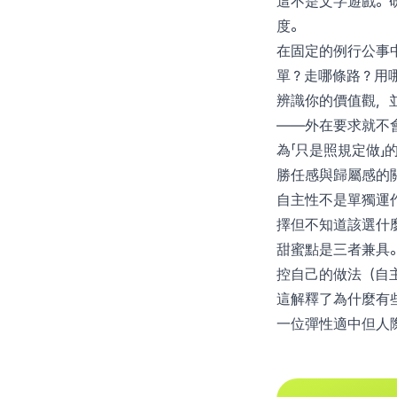
這不是文字遊戲。
度。
在固定的例行公事
單？走哪條路？用
辨識你的價值觀，
——外在要求就不
為「只是照規定做」
勝任感與歸屬感的
自主性不是單獨運
擇但不知道該選什
甜蜜點是三者兼具
控自己的做法（自
這解釋了為什麼有
一位彈性適中但人