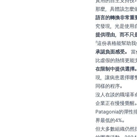
實用的自主支持技
那麼，具體該怎麼
語言的轉換非常重
究發現，光是使用
提供理由，而不只
「這份表格能幫助
承認負面感受。
當
比虛假的熱情更能
在限制中提供選擇
現，讓病患選擇哪
同樣的程序。
沒人在談的職場革
企業正在慢慢覺醒
Patagonia
界最低的4%。
但大多數組織仍然