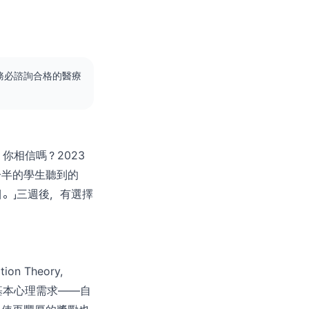
務必諮詢合格的醫療
你相信嗎？2023
一半的學生聽到的
目。」三週後，有選擇
on Theory,
基本心理需求——自