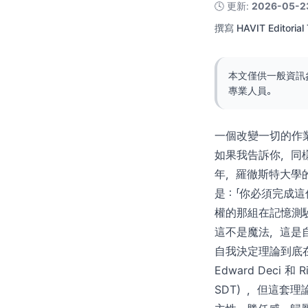
🕓
更新
:
2026-05-2
撰寫
HAVIT Editorial
本文僅供一般資訊
專業人員。
一個改變一切的作
如果我告訴你，同
年，羅徹斯特大學
是：「你必須完成這
權的那組在記憶測驗
這不是魔法，這是
自我決定理論到底
Edward Deci 和 
SDT），但這套