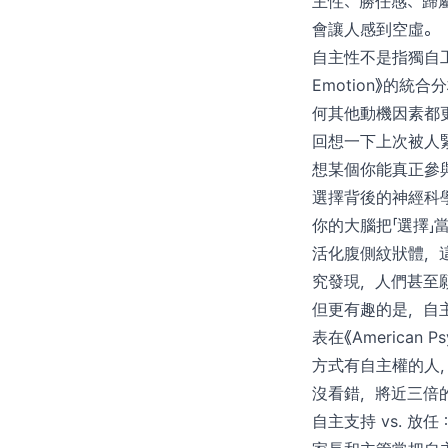
主性、勝任感、歸
會讓人感到空虛。
自主性不是指獨自工作
Emotion》的
何其他動機因素都
回想一下上次被人
想某個你能真正參
選擇背後的神經科
你的大腦把「選擇」
活化腹側紋狀體，這個
究發現，人們甚至
但更有趣的是，自
表在《American
方式有自主權的人，
沒看錯，將近三倍
自主支持 vs. 放