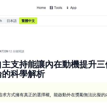
Home
🧮 Tools
📱 App
sh
日本語
繁體中文
·
12
分鐘閱讀
ATION
自主支持能讓內在動機提升三
論的科學解析
追求方式擁有真正的選擇權，能啟動外在獎勵無法比擬的