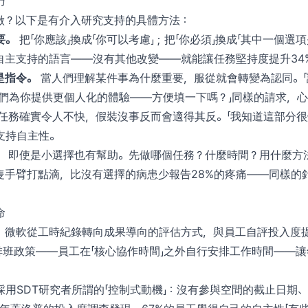
巧
做？以下是有介入研究支持的具體方法：
要。
把「你應該」換成「你可以考慮」；把「你必須」換成「其中一個選項
自主支持的語言——沒有其他改變——就能讓任務堅持度提升34
是指令。
當人們理解某件事為什麼重要，服從就會轉變為認同。「請
我們為你提供更個人化的體驗——方便填一下嗎？」同樣的請求，
任務確實令人不快，假裝沒事反而會適得其反。「我知道這部分很
支持自主性。
。
即使是小選擇也有幫助。先做哪個任務？什麼時間？用什麼方
隻手臂打點滴，比沒有選擇的病患少報告28%的疼痛——同樣的
命
。微軟從工時紀錄轉向成果導向的評估方式，與員工自評投入度提
的彈性排班政策——員工在「核心協作時間」之外自行安排工作時間——
採用SDT研究者所謂的「控制式動機」：沒有參與空間的截止日期