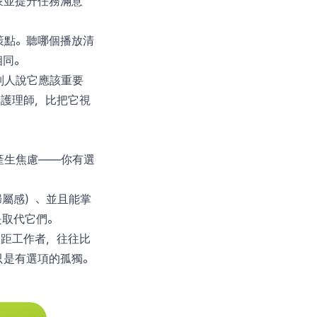
蒙並提升任務滿意
策點。聽哪個播放清
相同。
別人說它應該重要
的護理師，比把它視
產生焦慮——你有選
歸屬感）、並且能掌
是取代它們。
遠距工作者，往往比
只是有選項的孤獨。