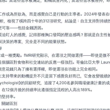
屬感。當這些需求被滿足，動機就會內化；當這些需求被壓抑，
或為所欲為，而是感覺自己是行動的主導者。2024年發表在《Moti
統合分析，檢視了橫跨四十年的312項研究，結論是：自主支持對持
更可靠——包括金錢誘因。
緊迫盯人的感覺，記得那種胸口發悶的壓迫感嗎？那就是自主性
與決策的專案，完全是不同的能量狀態。
學
當成一種獎勵。fMRI研究顯示，在選項之間做選擇——即使是微
腦區對食物和社交連結的反應一樣強烈。哥倫比亞大學 Lauren L
願意花錢只為了擁有選擇權，即使選項在功能上完全相同。
主支持帶來的動機提升不只是當下感覺良好而已，它會改變後續的
 Psychologist》的回顧研究，追蹤了4,200名參與職場健康計
在12個月後的持續率比遵循指定流程的人高出189%。
的堅持率。
任：關鍵區別