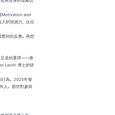
即使再豐厚的獎勵也
vation and
續投入的預測力，比任
被壓抑的反應。再想
不足道的選擇——會
eotti 博士的研
行為。2025年發
畫的成年人。那些對參與