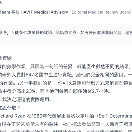
3
 Team
·
審核
HAVIT Medical Advisory
·
Editorial Medical Review Board
參考，不能替代專業醫療建議、診斷或治療。如有任何健康相關問題，請
業實驗
樣的數學作業，只因為一句話的差異，就能產生截然不同的結果，
的研究人員對847名國中生進行實驗，給他們完全相同的題目。
份作業。」另一半聽到的是：「你可以選擇用什麼方式來解這些題
中得分高出23%，而且他們每週自願多練習2.7小時。
自我決定理論的實際應用。
在說什麼？
Richard Ryan 在1980年代發展出自我決定理論（Self-Determinati
理論現在正迎來前所未有的關注。核心概念看似簡單：人類有三種