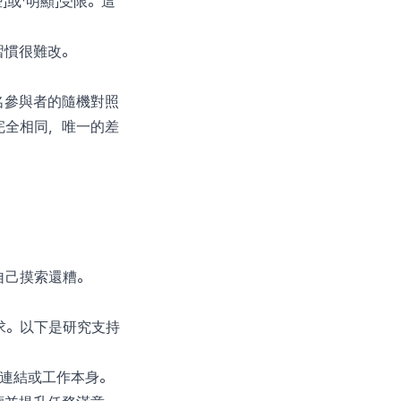
」或「明顯」受限。這
習慣很難改。
7名參與者的隨機對照
完全相同，唯一的差
自己摸索還糟。
求。以下是研究支持
交連結或工作本身。