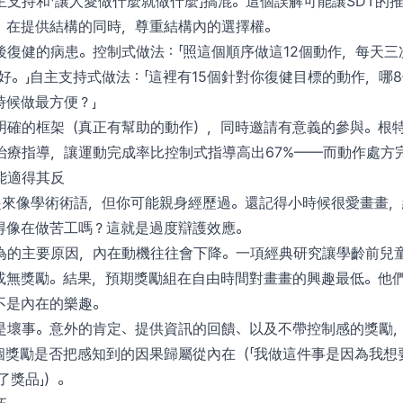
主支持和「讓人愛做什麼就做什麼」搞混。這個誤解可能讓SDT的
：在提供結構的同時，尊重結構內的選擇權。
復健的病患。控制式做法：「照這個順序做這12個動作，每天三
好。」自主支持式做法：「這裡有15個針對你復健目標的動作，哪
時候做最方便？」
明確的框架（真正有幫助的動作），同時邀請有意義的參與。根
治療指導，讓運動完成率比控制式指導高出67%——而動作處方
能適得其反
聽起來像學術術語，但你可能親身經歷過。還記得小時候很愛畫畫
得像在做苦工嗎？這就是過度辯護效應。
為的主要原因，內在動機往往會下降。一項經典研究讓學齡前兒
或無獎勵。結果，預期獎勵組在自由時間對畫畫的興趣最低。他
不是內在的樂趣。
是壞事。意外的肯定、提供資訊的回饋、以及不帶控制感的獎勵
個獎勵是否把感知到的因果歸屬從內在（「我做這件事是因為我想
了獎品」）。