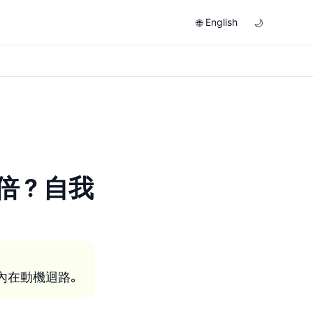
English
🌐
🌙
倍？自我
內在動機迴路。