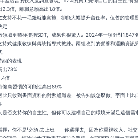
4年蓋洛普的投入度調查發現，67%的員工覺得自己的自主性「有些
2.3倍，離職意願高出1.8倍。
主支持不花一毛錢就能實施，卻能大幅提升留任率。但舊的管理
決定
領域更積極擁抱SDT，成果也很驚人。2024年一項針對1,84
支持式健康教練與傳統指導式教練。兩組收到的營養和運動資訊
式。
持組的表現：
出73%
.4倍
持健康習慣的可能性高出89%
然比只收到書面資料的對照組還差。被告知該怎麼做，字面上比
性
人是否支持你的自主性，但你可以建構自己的環境來滿足這個需
選擇。你不是「必須」去上班——你選擇去，因為你重視收入、社