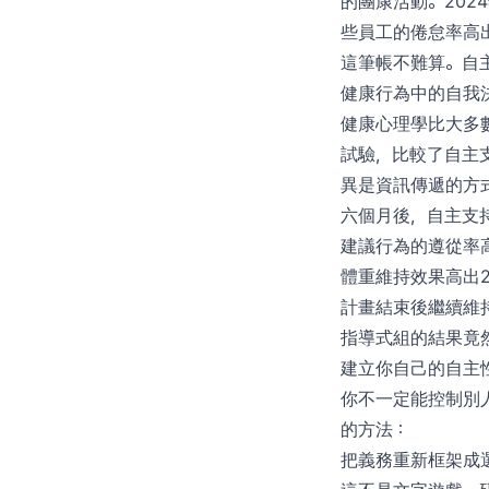
的團康活動。202
些員工的倦怠率高出
這筆帳不難算。自
健康行為中的自我
健康心理學比大多數
試驗，比較了自主
異是資訊傳遞的方
六個月後，自主支
建議行為的遵從率高
體重維持效果高出2
計畫結束後繼續維
指導式組的結果竟
建立你自己的自主
你不一定能控制別
的方法：
把義務重新框架成