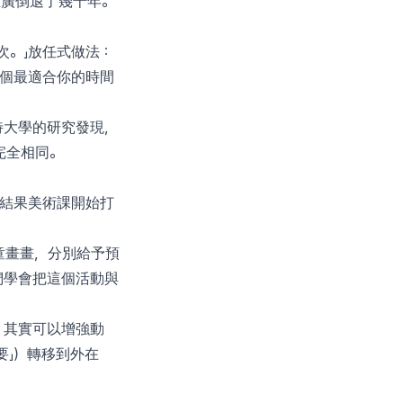
推廣倒退了幾十年。
次。」放任式做法：
8個最適合你的時間
特大學的研究發現，
完全相同。
，結果美術課開始打
童畫畫，分別給予預
們學會把這個活動與
，其實可以增強動
要」）轉移到外在