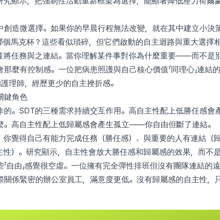
研究顯示，把強制性活動重新框架為選擇，能顯著降低壓力荷爾
中創造微選擇。如果你的早晨行程無法改變，就在其中建立小決
哪個馬克杯？這些看似瑣碎，但它們啟動的自主迴路與重大選擇
並將任務與之連結。當你理解某件事對你為什麼重要——而不是
會那麼有控制感。一位把病患照護與自己核心價值「同理心」連結
的護理師，經歷更少的自主挫折感。
關鍵角色
作的。SDT的三種需求持續交互作用。高自主性配上低勝任感會
麼。高自主性配上低歸屬感會產生孤立——你自由但斷了連結。
。你覺得自己有能力完成任務（勝任感）、與重要的人有連結（
主性）。研究顯示，自主性會放大勝任感和歸屬感的效果，而不
些「自由」感覺很空虛。一位擁有完全彈性排班但沒有團隊連結的
際關係緊密的辦公室員工，滿意度更低。沒有歸屬感的自主性，