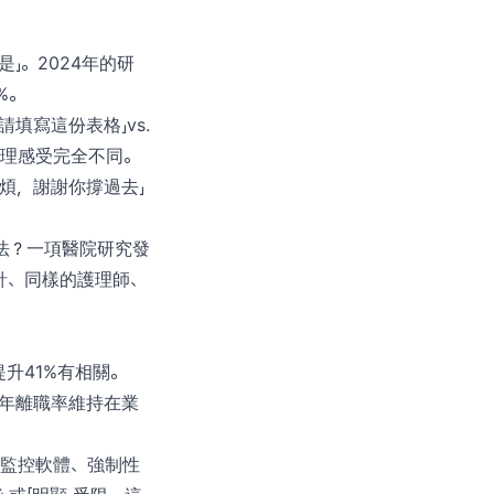
是」。2024年的研
%。
填寫這份表格」vs.
心理感受完全不同。
煩，謝謝你撐過去」
法？一項醫院研究發
針、同樣的護理師、
升41%有相關。
讓年離職率維持在業
、監控軟體、強制性