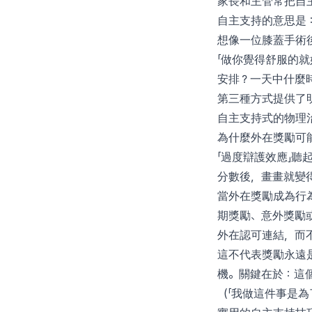
家長和主管常把自
自主支持的意思是
想像一位膝蓋手術後
「做你覺得舒服的就
安排？一天中什麼
第三種方式提供了
自主支持式的物理
為什麼外在獎勵可
「過度辯護效應」
分數後，畫畫就變
當外在獎勵成為行
期獎勵、意外獎勵
外在認可連結，而
這不代表獎勵永遠
機。關鍵在於：這
（「我做這件事是為