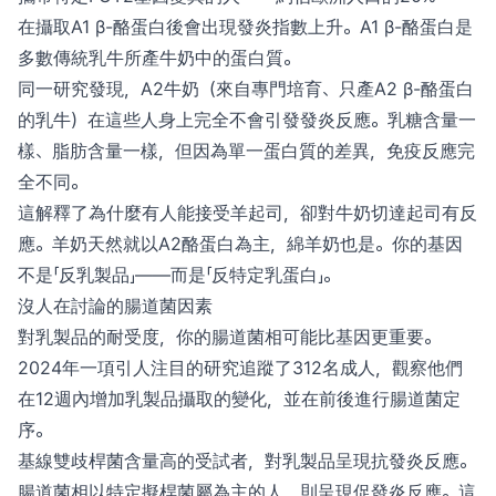
在攝取A1 β-酪蛋白後會出現發炎指數上升。A1 β-酪蛋白是
多數傳統乳牛所產牛奶中的蛋白質。
同一研究發現，A2牛奶（來自專門培育、只產A2 β-酪蛋白
的乳牛）在這些人身上完全不會引發發炎反應。乳糖含量一
樣、脂肪含量一樣，但因為單一蛋白質的差異，免疫反應完
全不同。
這解釋了為什麼有人能接受羊起司，卻對牛奶切達起司有反
應。羊奶天然就以A2酪蛋白為主，綿羊奶也是。你的基因
不是「反乳製品」——而是「反特定乳蛋白」。
沒人在討論的腸道菌因素
對乳製品的耐受度，你的腸道菌相可能比基因更重要。
2024年一項引人注目的研究追蹤了312名成人，觀察他們
在12週內增加乳製品攝取的變化，並在前後進行腸道菌定
序。
基線雙歧桿菌含量高的受試者，對乳製品呈現抗發炎反應。
腸道菌相以特定擬桿菌屬為主的人，則呈現促發炎反應。這