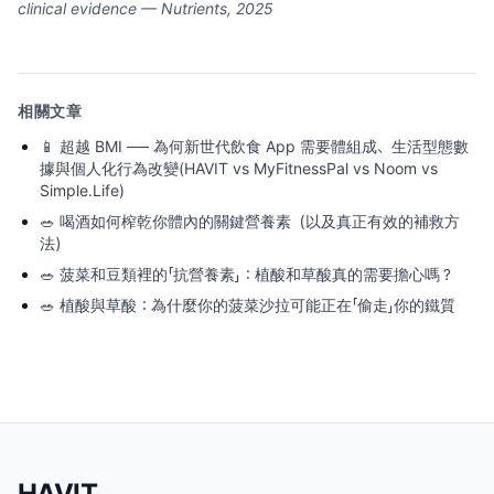
clinical evidence — Nutrients, 2025
相關文章
📱
超越 BMI ── 為何新世代飲食 App 需要體組成、生活型態數
據與個人化行為改變(HAVIT vs MyFitnessPal vs Noom vs
Simple.Life)
🥗
喝酒如何榨乾你體內的關鍵營養素（以及真正有效的補救方
法）
🥗
菠菜和豆類裡的「抗營養素」：植酸和草酸真的需要擔心嗎？
🥗
植酸與草酸：為什麼你的菠菜沙拉可能正在「偷走」你的鐵質
HAVIT