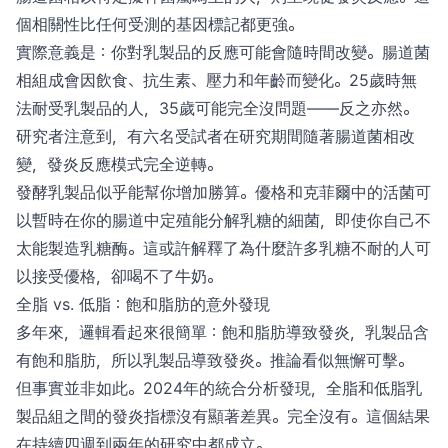
個相關性比任何受測的基因標記都更強。
實際意義是：你對乳製品的反應可能會隨時間改變。腸道菌
相組成會因飲食、抗生素、壓力和年齡而變化。25歲時無
法耐受乳製品的人，35歲可能完全沒問題——反之亦然。
研究者注意到，有六名受試者在研究期間隨著腸道菌相改
變，發炎反應模式完全逆轉。
發酵乳製品似乎能幫你增加勝算。優格和克菲爾中的活菌可
以暫時在你的腸道中定殖能分解乳糖的細菌，即使你自己不
太能製造乳糖酶。這或許解釋了為什麼許多乳糖不耐的人可
以接受優格，卻喝不了牛奶。
全脂 vs. 低脂：飽和脂肪的意外發現
多年來，邏輯看起來很簡單：飽和脂肪導致發炎，乳製品含
有飽和脂肪，所以乳製品導致發炎。推論看似無懈可擊。
但事實並非如此。2024年的統合分析發現，全脂和低脂乳
製品組之間的發炎指標沒有顯著差異。完全沒有。這個結果
在持續四週到兩年的研究中都成立。