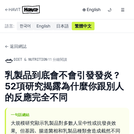
|
←
HAVIT
English
🌐
🌙
☰
語言
:
한국어
English
日本語
繁體中文
← 返回網誌
🥗
·
11
分鐘閱讀
DIET & NUTRITION
乳製品到底會不會引發發炎？
52項研究揭露為什麼你跟別人
的反應完全不同
一句話總結
大規模研究顯示乳製品對多數人呈中性或抗發炎效
果，但基因、腸道菌相和乳製品種類會造成截然不同