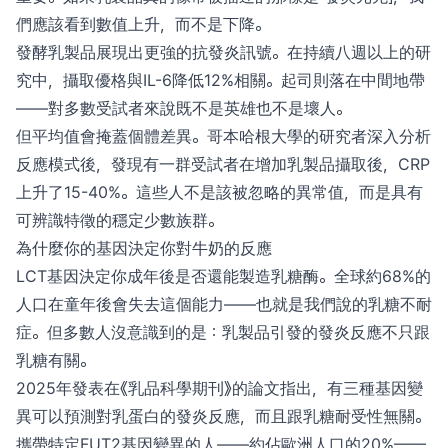
們應該看到數值上升，而不是下降。
發酵乳製品展現出更強的抗發炎訊號。在持續八週以上的研
究中，攝取優格與IL-6降低12%相關。起司則落在中間地帶
——對多數受試者來說既不是英雄也不是壞人。
但平均值會掩蓋個體差異。哥本哈根大學的研究者深入分析
反應模式後，發現有一群受試者在增加乳製品攝取後，CRP
上升了15-40%。這些人不是該被忽略的異常值，而是具有
可辨識特徵的穩定少數族群。
為什麼你的基因決定你對牛奶的反應
LCT基因決定你成年後是否還能製造乳糖酶。全球約68%的
人口在童年後會失去這個能力——也就是我們說的乳糖不耐
症。但多數人沒意識到的是：乳製品引發的發炎反應不只跟
乳糖有關。
2025年發表在《乳品科學期刊》的論文指出，有三種基因變
異可以預測對乳蛋白的發炎反應，而且跟乳糖耐受性無關。
攜帶特定FUT2基因變異的人——約佔歐洲人口的20%——