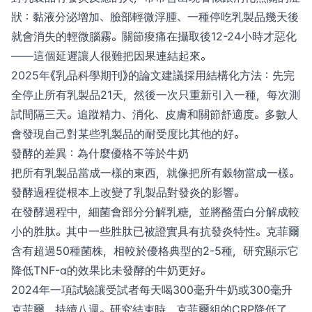
狀：黏液分泌增加、臉部輕微浮腫、一種停吃乳製品幾天後
就會消失的輕微腦霧。關節痠痛在攝取後12-24小時才惡化
——這個延遲讓人很難把因果連結起來。
2025年《乳品科學期刊》的論文建議採用結構化方法：先完
全停止所有乳製品21天，然後一次只重新引入一種，每次測
試間隔三天。追蹤精力、消化、皮膚和關節舒適度。多數人
會發現自己對某些乳製品的耐受度比其他的好。
發酵的差異：為什麼優格不等於牛奶
把所有乳製品當成一樣的東西，就像把所有穀物當成一樣。
發酵過程從根本上改變了乳製品對發炎的影響。
在發酵過程中，細菌會部分分解乳糖，並將酪蛋白分解成較
小的胜肽。其中一些胜肽已被證實具有抗發炎特性。克菲爾
含有超過50種菌株，相較於優格典型的2-5種，研究顯示它
降低TNF-α的效果比未發酵的牛奶更好。
2024年一項試驗讓受試者每天喝300毫升牛奶或300毫升
克菲爾，持續八週。研究結束時，克菲爾組的CRP降低了