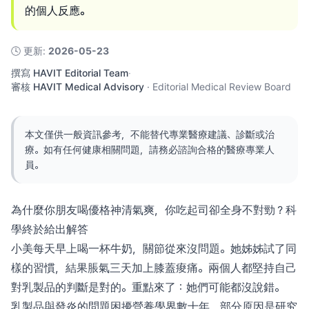
的個人反應。
🕓
更新
:
2026-05-23
撰寫
HAVIT Editorial Team
·
審核
HAVIT Medical Advisory
·
Editorial Medical Review Board
本文僅供一般資訊參考，不能替代專業醫療建議、診斷或治
療。如有任何健康相關問題，請務必諮詢合格的醫療專業人
員。
為什麼你朋友喝優格神清氣爽，你吃起司卻全身不對勁？科
學終於給出解答
小美每天早上喝一杯牛奶，關節從來沒問題。她姊姊試了同
樣的習慣，結果脹氣三天加上膝蓋痠痛。兩個人都堅持自己
對乳製品的判斷是對的。重點來了：她們可能都沒說錯。
乳製品與發炎的問題困擾營養學界數十年，部分原因是研究