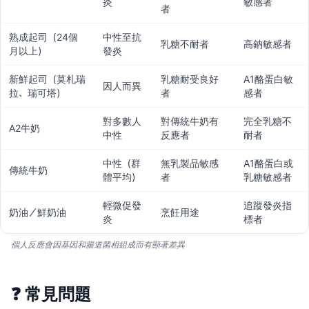
炎
敏感者
者
熟成起司（24個
中性至抗
乳糖不耐者
高鈉敏感者
月以上）
發炎
新鮮起司（莫札瑞
乳糖耐受良好
A1酪蛋白敏
因人而異
拉、瑞可塔）
者
感者
對多數人
對傳統牛奶有
完全乳糖不
A2牛奶
中性
反應者
耐者
中性（群
無乳製品敏感
A1酪蛋白或
傳統牛奶
體平均）
者
乳糖敏感者
輕微促發
追蹤發炎指
奶油／鮮奶油
烹飪用途
炎
標者
個人反應會因基因和腸道菌相組成而有顯著差異
❓
常見問題