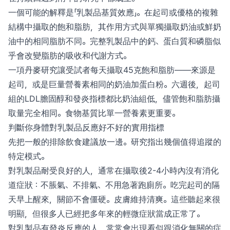
一個可能的解釋是「乳製品基質效應」。在起司或優格的複雜
結構中攝取的飽和脂肪，其作用方式與單獨攝取奶油或鮮奶
油中的相同脂肪不同。完整乳製品中的鈣、蛋白質和磷脂似
乎會改變脂肪的吸收和代謝方式。
一項丹麥研究讓受試者每天攝取45克飽和脂肪——來源是
起司，或是巨量營養素相同的奶油加蛋白粉。六週後，起司
組的LDL膽固醇和發炎指標都比奶油組低，儘管飽和脂肪攝
取量完全相同。食物基質比單一營養素更重要。
判斷你身體對乳製品反應好不好的實用指標
先把一般的排除飲食建議放一邊。研究指出幾個值得追蹤的
特定模式。
對乳製品耐受良好的人，通常在攝取後2-4小時內沒有消化
道症狀：不脹氣、不排氣、不用急著跑廁所。吃完起司的隔
天早上醒來，關節不會僵硬。皮膚維持清爽。這些聽起來很
明顯，但很多人已經把多年來的輕微症狀當成正常了。
對乳製品有發炎反應的人，常常會出現看似跟消化無關的症