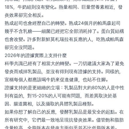
18%，牛奶組則沒有變化。熱量相同、巨量營養素相近，發
炎效果卻完全相反。
熟成起司也會經歷自己的轉變。熟成24個月的帕馬森起司
幾乎不含乳糖——細菌已經把它全部消耗掉了。蛋白質結構
也會改變。許多對新鮮莫札瑞拉有反應的人，吃熟成帕馬森
卻完全沒問題。
2026年的證據實際上支持什麼
科學共識已經有了相當大的轉變。一刀切建議大家為了避免
發炎而戒掉乳製品，並沒有得到現有證據的支持。同樣的，
宣稱每個人都應該喝牛奶來促進健康，也站不住腳。
證據支持的是更細緻的立場：乳製品對大約80%的人是中性
到有益的，對15-20%的人可能有問題，而差異取決於基
因、腸道菌相，以及攝取的具體乳製品種類。
如果你想了解自己的反應，發酵乳製品是最安全的起點。在
所有研究中，它們最一致地呈現抗發炎效果。儘管飽和脂肪
含量較高，全脂版本在發炎方面似乎並不比低脂版本差。