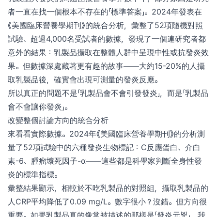
者一直在找一個根本不存在的「標準答案」。2024年發表在
《美國臨床營養學期刊》的統合分析，彙整了52項隨機對照
試驗、超過4,000名受試者的數據，發現了一個連研究者都
意外的結果：乳製品攝取在整體人群中呈現中性或抗發炎效
果。但數據深處藏著更有趣的故事——大約15-20%的人攝
取乳製品後，確實會出現可測量的發炎反應。
所以真正的問題不是「乳製品會不會引發發炎」，而是「乳製品
會不會讓你發炎」。
改變整個討論方向的統合分析
來看看實際數據。2024年《美國臨床營養學期刊》的分析測
量了52項試驗中的六種發炎生物標記：C反應蛋白、介白
素-6、腫瘤壞死因子-α——這些都是科學家判斷全身性發
炎的標準指標。
彙整結果顯示，相較於不吃乳製品的對照組，攝取乳製品的
人CRP平均降低了0.09 mg/L。數字很小？沒錯。但方向很
重要。如果乳製品真的像常被描述的那樣是「發炎元兇」，我