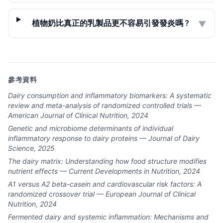
植物奶比真正的乳製品更不容易引發發炎嗎？
▼
參考資料
Dairy consumption and inflammatory biomarkers: A systematic
review and meta-analysis of randomized controlled trials —
American Journal of Clinical Nutrition, 2024
Genetic and microbiome determinants of individual
inflammatory response to dairy proteins — Journal of Dairy
Science, 2025
The dairy matrix: Understanding how food structure modifies
nutrient effects — Current Developments in Nutrition, 2024
A1 versus A2 beta-casein and cardiovascular risk factors: A
randomized crossover trial — European Journal of Clinical
Nutrition, 2024
Fermented dairy and systemic inflammation: Mechanisms and