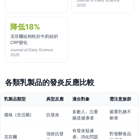
Journal of Dairy Science
2025
降低18%
克菲爾組相較於牛奶組的
CRP變化
Journal of Dairy Science
2025
各類乳製品的發炎反應比較
乳製品類型
典型反應
適合對象
需注意族群
多數人、注重
嚴重乳糖不
優格（含活菌）
抗發炎
腸道健康者
耐者
有發炎疑慮
強效抗發
對發酵食品
克菲爾
者、消化問題