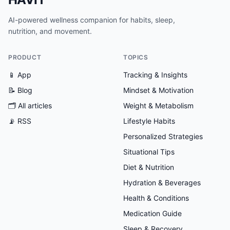
AI-powered wellness companion for habits, sleep,
nutrition, and movement.
PRODUCT
TOPICS
📱 App
Tracking & Insights
📝 Blog
Mindset & Motivation
🗂
All articles
Weight & Metabolism
📡 RSS
Lifestyle Habits
Personalized Strategies
Situational Tips
Diet & Nutrition
Hydration & Beverages
Health & Conditions
Medication Guide
Sleep & Recovery