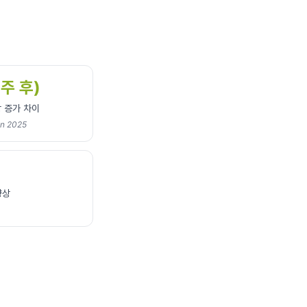
8주 후)
방 증가 차이
on 2025
향상