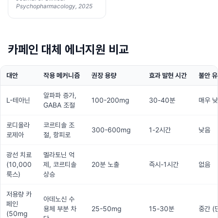
Psychopharmacology, 2025
카페인 대체 에너지원 비교
대안
작용 메커니즘
권장 용량
효과 발현 시간
불안 유
알파파 증가,
L-테아닌
100-200mg
30-40분
매우 
GABA 조절
로디올라
코르티솔 조
300-600mg
1-2시간
낮음
로제아
절, 항피로
광선 치료
멜라토닌 억
(10,000
제, 코르티솔
20분 노출
즉시-1시간
없음
룩스)
상승
저용량 카
아데노신 수
페인
용체 부분 차
25-50mg
15-30분
중간 (
(50mg