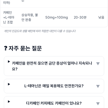
단
이하)
카페인
상승작용, 불
+L-테아
50mg+100mg
20-30분
낮음
안 완충
닌 조합
개인의 민감도와 생활 패턴에 따라 적합한 대안이 다를 수 있습니다
❓
자주 묻는 질문
카페인을 완전히 끊으면 금단 증상이 얼마나 지속되나
▼
요?
L-테아닌은 매일 복용해도 안전한가요?
▼
디카페인 커피에도 카페인이 있나요?
▼