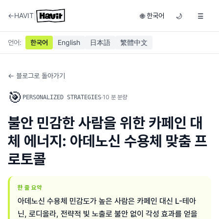
|
←
HAVIT
한국어
🌐
🌙
☰
언어
:
한국어
English
日本語
繁體中文
← 블로그로 돌아가기
🎯
·
10
분 분량
PERSONALIZED STRATEGIES
불안 민감한 사람을 위한 카페인 대
체 에너지: 아데노신 수용체 맞춤 프
로토콜
한 줄 요약
아데노신 수용체 민감도가 높은 사람은 카페인 대신 L-테아
닌, 로디올라, 전략적 빛 노출로 불안 없이 각성 효과를 얻을