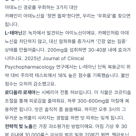
아데노신 경로를 우회하는 3가지 대안
카페인이 아데노신을 '정면 돌파'한다면, 우리는 '우회로'를 찾으면
됩니다.
L-테아닌
은 녹차에서 발견되는 아미노산이에요. 카페인처럼 아데
노신을 차단하지 않고, 대신 알파파를 증가시켜 '긴장 없는 집중'
상태를 만들어줍니다. 200mg을 섭취하면 30-40분 내에 효과가
나타나요. 2025년 Journal of Clinical
Psychopharmacology 연구에서는 L-테아닌 단독 복용군이 위
약 대비 주의력 테스트에서 18% 높은 점수를 기록했습니다. 불안
점수는 오히려 감소했고요.
로디올라 로제아
는 시베리아 전통 허브입니다. 이 식물은 코르티솔
조절을 통해 피로감을 줄여줘요. 하루 300-600mg을 아침에 복
용하면 됩니다. 맛은 솔직히 좀 씁쓸해요. 하지만 오후 3시의 그
무거운 눈꺼풀이 사라지는 경험을 하면 맛 따위는 잊게 됩니다.
전략적 빛 노출
은 가장 과소평가된 방법이에요. 아침 기상 후 30
분 이내에 10,000룩스 이상의 밝은 빛을 20분간 쬐면, 멜라토닌