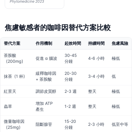
Phytomedicine 2023
焦慮敏感者的咖啡因替代方案比較
替代方案
作用機制
起效時間
持續時間
焦慮風險
茶胺酸
30-45
促進 α 腦波
4-6 小時
極低
（200mg）
分鐘
緩釋咖啡因
20-30
抹茶（1 杯）
3-4 小時
低
+ 茶胺酸
分鐘
紅景天
調節皮質醇
2-3 週
整天
極低
增加 ATP
蟲草
1-2 週
整天
極低
產生
微量咖啡因
15-20
阻斷腺苷
2-3 小時
低至中等
（25mg）
分鐘