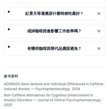
紅景天等適應原什麼時候吃最好？
▼
戒掉咖啡因會影響工作效率嗎？
▼
有哪些咖啡因替代品應該避免？
▼
參考資料
ADORA2A Gene Variants and Individual Differences in Caffeine-
Induced Anxiety — Psychopharmacology, 2024
Non-Caffeine Alternatives for Cognitive Enhancement in
Anxiety Disorders — Journal of Clinical Psychopharmacology,
2025