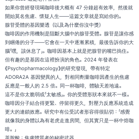
如果你曾經發現喝咖啡後大概有 47 分鐘超有效率，然後就
開始莫名焦慮、懷疑人生——這篇文章就是寫給你的。
腺苷受體的基因樂透（以及為什麼你沒中獎）
咖啡因的作用機制是阻斷大腦中的腺苷受體。腺苷是讓你感
到睏倦的分子——它會在一天中逐漸累積，最後告訴你的大
腦「嘿，該休息了」。咖啡因基本上就是把腺苷的嘴巴摀住。
但有趣的是基因在這裡扮演的角色。2024 年發表在
《Psychopharmacology》的研究發現，帶有特定
ADORA2A 基因變異的人，對相同劑量咖啡因產生的焦慮
反應是一般人的 2.5 倍。同一杯咖啡，體驗天差地遠。
這不是你太脆弱或「太敏感」。你的受體形狀本來就不一樣。
咖啡因分子結合得更緊、停留得更久，對壓力反應系統造成
更大的連鎖效應。研究中有位受試者形容得很貼切：「感覺
就像我的身體以為有老虎走進房間，但其實只是一杯中焙咖
啡。」
茶胺酸：焦慮體質者的秘密武器