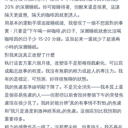
20% 的深層睡眠。你可能睡得著，但醒來還是很累，這讓
隔天更疲憊，隔天的咖啡因就更誘人。
用基本的運動手環追蹤睡眠後，我發現了一個不想面對的事
實：只要是「下午喝一杯咖啡」的日子，深層睡眠就會比沒喝
咖啡因的日子少 15-20 分鐘。這加起來一週就少了超過兩
小時的深層睡眠。
對我來說真正改變了什麼
執行這套方案六個月後，改變並不是那種很戲劇化、可以寫
成勵志故事的程度。我沒有無窮的精力或超人的專注力。我
有的是穩定、可預測、好得很無聊的狀態。
我的焦慮基準線明顯下降了。不是完全消失——我本質上還
是個容易焦慮的人——但那些以前會毀掉整個下午的突發焦
慮現在很少見了。我終於能分辨「真的有事情不對勁」的焦慮
和「我只是過度刺激神經系統」的焦慮。這個區別比我預期的
重要得多。
精力的感覺也不一樣了。沒那麼尖銳，但更持久。我不再在