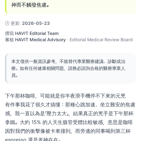
神而不觸發焦慮。
🕓
更新
:
2026-05-23
撰寫
HAVIT Editorial Team
·
審核
HAVIT Medical Advisory
·
Editorial Medical Review Board
本文僅供一般資訊參考，不能替代專業醫療建議、診斷或治
療。如有任何健康相關問題，請務必諮詢合格的醫療專業人
員。
下午那杯咖啡，可能就是你半夜滑手機停不下來的元兇
有件事我花了很久才搞懂：那種心跳加速、坐立難安的焦慮
感，我一直以為是「壓力太大」，結果真正的兇手是下午那杯
拿鐵。大約 15% 的人天生腺苷受體比較敏感，意思是咖啡
因對我們的衝擊像被卡車撞到，而旁邊的同事喝到第三杯
espresso 還是老神在在。