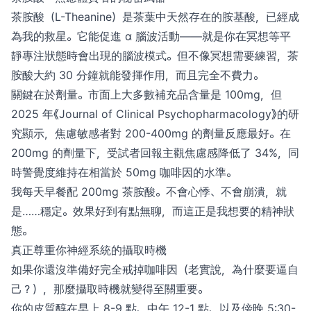
茶胺酸（L-Theanine）是茶葉中天然存在的胺基酸，已經成
為我的救星。它能促進 α 腦波活動——就是你在冥想等平
靜專注狀態時會出現的腦波模式。但不像冥想需要練習，茶
胺酸大約 30 分鐘就能發揮作用，而且完全不費力。
關鍵在於劑量。市面上大多數補充品含量是 100mg，但
2025 年《Journal of Clinical Psychopharmacology》的研
究顯示，焦慮敏感者對 200-400mg 的劑量反應最好。在
200mg 的劑量下，受試者回報主觀焦慮感降低了 34%，同
時警覺度維持在相當於 50mg 咖啡因的水準。
我每天早餐配 200mg 茶胺酸。不會心悸、不會崩潰，就
是……穩定。效果好到有點無聊，而這正是我想要的精神狀
態。
真正尊重你神經系統的攝取時機
如果你還沒準備好完全戒掉咖啡因（老實說，為什麼要逼自
己？），那麼攝取時機就變得至關重要。
你的皮質醇在早上 8-9 點、中午 12-1 點、以及傍晚 5:30-