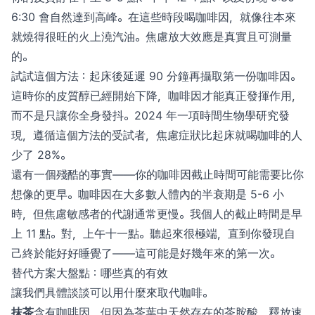
6:30 會自然達到高峰。在這些時段喝咖啡因，就像往本來
就燒得很旺的火上澆汽油。焦慮放大效應是真實且可測量
的。
試試這個方法：起床後延遲 90 分鐘再攝取第一份咖啡因。
這時你的皮質醇已經開始下降，咖啡因才能真正發揮作用，
而不是只讓你全身發抖。2024 年一項時間生物學研究發
現，遵循這個方法的受試者，焦慮症狀比起床就喝咖啡的人
少了 28%。
還有一個殘酷的事實——你的咖啡因截止時間可能需要比你
想像的更早。咖啡因在大多數人體內的半衰期是 5-6 小
時，但焦慮敏感者的代謝通常更慢。我個人的截止時間是早
上 11 點。對，上午十一點。聽起來很極端，直到你發現自
己終於能好好睡覺了——這可能是好幾年來的第一次。
替代方案大盤點：哪些真的有效
讓我們具體談談可以用什麼來取代咖啡。
抹茶
含有咖啡因，但因為茶葉中天然存在的茶胺酸，釋放速