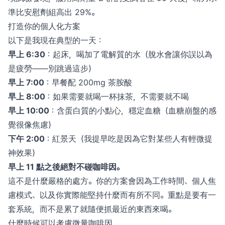
準比安慰劑組高出 29%。
打造你的個人化方案
以下是我現在典型的一天：
早上 6:30
：起床，喝加了電解質的水（脫水會讓你誤以為
是疲勞——別跳過這步）
早上 7:00
：早餐配 200mg 茶胺酸
早上 8:00
：如果需要就喝一杯抹茶，不需要就不喝
早上 10:00
：含蛋白質的小點心，穩定血糖（血糖崩盤的感
覺很像焦慮）
下午 2:00
：紅景天（我提早吃是因為它對某些人有輕微提
神效果）
早上 11 點之後絕對不碰咖啡因。
這不是什麼嚴格的處方。你的方案會因為工作時間、個人焦
慮模式、以及你實際能堅持什麼而有所不同。重點是要有一
套系統，而不是累了就隨便抓最近的東西來喝。
什麼時候可以考慮微量咖啡因