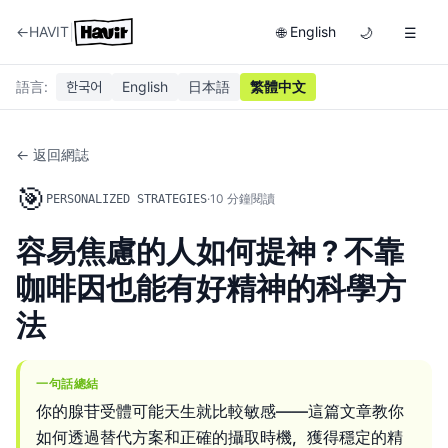
|
←
HAVIT
English
🌐
🌙
☰
語言
:
한국어
English
日本語
繁體中文
← 返回網誌
🎯
·
10
分鐘閱讀
PERSONALIZED STRATEGIES
容易焦慮的人如何提神？不靠
咖啡因也能有好精神的科學方
法
一句話總結
你的腺苷受體可能天生就比較敏感——這篇文章教你
如何透過替代方案和正確的攝取時機，獲得穩定的精