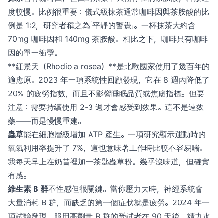
度較慢。比例很重要：儀式級抹茶通常咖啡因與茶胺酸的比
例是 1:2，研究者稱之為「平靜的警覺」。一杯抹茶大約含
70mg 咖啡因和 140mg 茶胺酸。相比之下，咖啡只有咖啡
因的單一衝擊。
**紅景天（Rhodiola rosea）**是北歐國家使用了幾百年的
適應原。2023 年一項系統性回顧發現，它在 8 週內降低了
20% 的疲勞指數，而且不影響睡眠品質或焦慮指標。但要
注意：需要持續使用 2-3 週才會感受到效果。這不是速效
藥——而是慢慢重建。
蟲草
能在細胞層級增加 ATP 產生。一項研究顯示運動時的
氧氣利用率提升了 7%，這也意味著工作時比較不容易喘。
我每天早上在奶昔裡加一茶匙蟲草粉。幾乎沒味道，但確實
有感。
維生素 B 群
不性感但很關鍵。當你壓力大時，神經系統會
大量消耗 B 群，而缺乏的第一個症狀就是疲勞。2024 年一
項試驗發現，服用高劑量 B 群的受試者在 90 天後，精力水