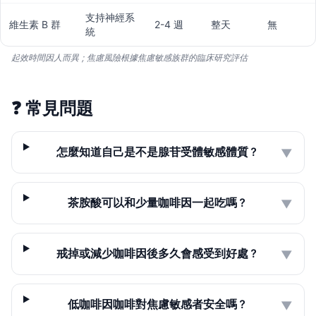
支持神經系
維生素 B 群
2-4 週
整天
無
統
起效時間因人而異；焦慮風險根據焦慮敏感族群的臨床研究評估
❓
常見問題
怎麼知道自己是不是腺苷受體敏感體質？
▼
茶胺酸可以和少量咖啡因一起吃嗎？
▼
戒掉或減少咖啡因後多久會感受到好處？
▼
低咖啡因咖啡對焦慮敏感者安全嗎？
▼