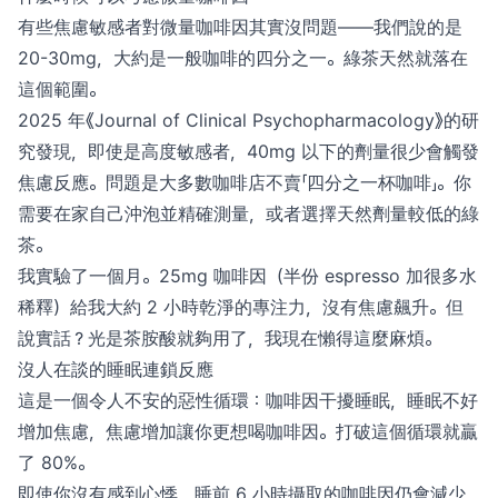
有些焦慮敏感者對微量咖啡因其實沒問題——我們說的是
20-30mg，大約是一般咖啡的四分之一。綠茶天然就落在
這個範圍。
2025 年《Journal of Clinical Psychopharmacology》的研
究發現，即使是高度敏感者，40mg 以下的劑量很少會觸發
焦慮反應。問題是大多數咖啡店不賣「四分之一杯咖啡」。你
需要在家自己沖泡並精確測量，或者選擇天然劑量較低的綠
茶。
我實驗了一個月。25mg 咖啡因（半份 espresso 加很多水
稀釋）給我大約 2 小時乾淨的專注力，沒有焦慮飆升。但
說實話？光是茶胺酸就夠用了，我現在懶得這麼麻煩。
沒人在談的睡眠連鎖反應
這是一個令人不安的惡性循環：咖啡因干擾睡眠，睡眠不好
增加焦慮，焦慮增加讓你更想喝咖啡因。打破這個循環就贏
了 80%。
即使你沒有感到心悸，睡前 6 小時攝取的咖啡因仍會減少