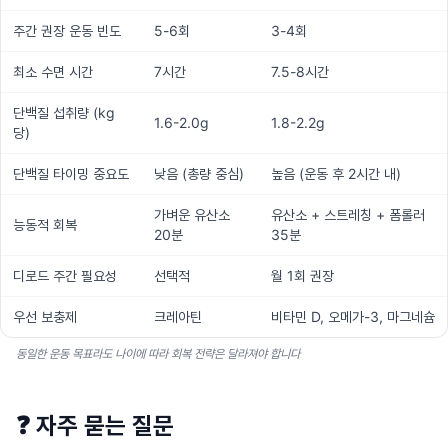
주간 권장 운동 빈도
5-6회
3-4회
최소 수면 시간
7시간
7.5-8시간
단백질 섭취량 (kg
1.6-2.0g
1.8-2.2g
당)
단백질 타이밍 중요도
낮음 (총량 중심)
높음 (운동 후 2시간 내)
가벼운 유산소
유산소 + 스트레칭 + 폼롤러
능동적 회복
20분
35분
디로드 주간 필요성
선택적
월 1회 권장
우선 보충제
크레아틴
비타민 D, 오메가-3, 마그네슘
동일한 운동 목표라도 나이에 따라 회복 전략은 달라져야 합니다
❓
자주 묻는 질문