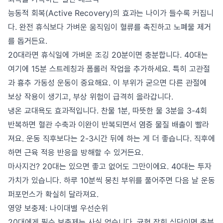
능동적 회복(Active Recovery)의 효과는 나이가 들수록 커집니
다. 완전 휴식보다 가벼운 움직임이 혈류를 촉진하고 노폐물 제거
를 돕거든요.
20대라면 휴식일에 가벼운 조깅 20분이면 충분합니다. 40대는
여기에 15분 스트레칭과 폼롤러 작업을 추가하세요. 특히 고관절
과 흉추 가동성 운동이 중요해요. 이 부위가 굳으면 다른 관절에
보상 작용이 생기고, 부상 위험이 급격히 올라갑니다.
냉온 교대욕도 효과적입니다. 찬물 1분, 따뜻한 물 3분을 3-4회
반복하면 혈관 수축과 이완이 반복되면서 염증 물질 배출이 빨라
져요. 운동 직후보다는 2-3시간 뒤에 하는 게 더 좋습니다. 직후에
하면 근육 적응 반응을 방해할 수 있거든요.
마사지건? 20대는 있으면 좋고 없어도 그만이에요. 40대는 투자
가치가 있습니다. 하루 10분씩 뭉친 부위를 풀어주면 다음 날 운동
퍼포먼스가 확실히 달라져요.
영양 보충제: 나이대별 우선순위
20대에게 필수 보충제는 사실 없습니다. 균형 잡힌 식단이면 충분