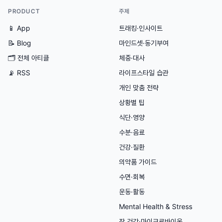
PRODUCT
주제
📱 App
트래킹·인사이트
📝 Blog
마인드셋·동기부여
🗂
전체 아티클
체중·대사
📡 RSS
라이프스타일 습관
개인 맞춤 전략
상황별 팁
식단·영양
수분·음료
건강·질환
의약품 가이드
수면·회복
운동·활동
Mental Health & Stress
장 건강·마이크로바이옴