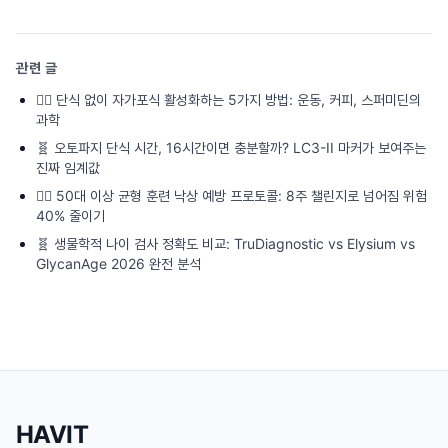
관련 글
🏃‍♂️
단식 없이 자가포식 활성화하는 5가지 방법: 운동, 커피, 스퍼미딘의
과학
🧬
오토파지 단식 시간, 16시간이면 충분할까? LC3-II 마커가 보여주는
진짜 임계값
🏃‍♂️
50대 이상 균형 훈련 낙상 예방 프로토콜: 8주 챌린지로 넘어짐 위험
40% 줄이기
🧬
생물학적 나이 검사 정확도 비교: TruDiagnostic vs Elysium vs
GlycanAge 2026 완전 분석
HAVIT