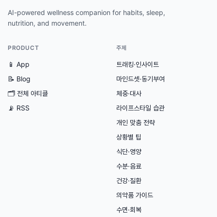
AI-powered wellness companion for habits, sleep,
nutrition, and movement.
PRODUCT
주제
📱 App
트래킹·인사이트
📝 Blog
마인드셋·동기부여
🗂
전체 아티클
체중·대사
📡 RSS
라이프스타일 습관
개인 맞춤 전략
상황별 팁
식단·영양
수분·음료
건강·질환
의약품 가이드
수면·회복