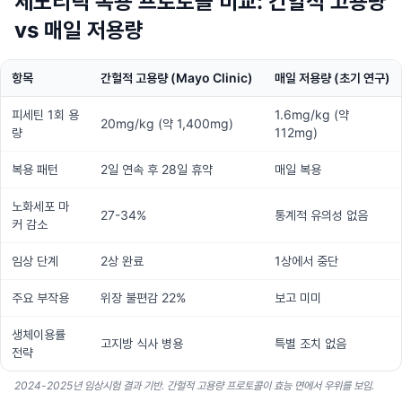
세노리틱 복용 프로토콜 비교: 간헐적 고용량
vs 매일 저용량
항목
간헐적 고용량 (Mayo Clinic)
매일 저용량 (초기 연구)
피세틴 1회 용
1.6mg/kg (약
20mg/kg (약 1,400mg)
량
112mg)
복용 패턴
2일 연속 후 28일 휴약
매일 복용
노화세포 마
27-34%
통계적 유의성 없음
커 감소
임상 단계
2상 완료
1상에서 중단
주요 부작용
위장 불편감 22%
보고 미미
생체이용률
고지방 식사 병용
특별 조치 없음
전략
2024-2025년 임상시험 결과 기반. 간헐적 고용량 프로토콜이 효능 면에서 우위를 보임.