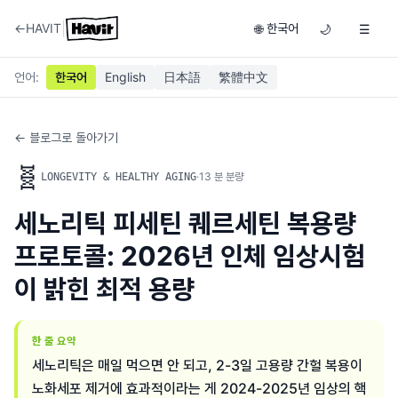
|
←
HAVIT
한국어
🌐
🌙
☰
언어
:
한국어
English
日本語
繁體中文
← 블로그로 돌아가기
🧬
·
13
분 분량
LONGEVITY & HEALTHY AGING
세노리틱 피세틴 퀘르세틴 복용량
프로토콜: 2026년 인체 임상시험
이 밝힌 최적 용량
한 줄 요약
세노리틱은 매일 먹으면 안 되고, 2-3일 고용량 간헐 복용이
노화세포 제거에 효과적이라는 게 2024-2025년 임상의 핵