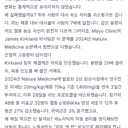
변화는 통계적으로 유의미하지 않았습니다.
왜 실패했을까요? 쥐와 사람의 대사 속도 차이를 과소평가한 겁니
다. 쥐는 체중 대비 대사율이 사람의 7배에 달합니다. 같은 용량이
라도 혈중 농도 곡선이 완전히 다르게 그려지죠. Mayo Clinic의
James Kirkland 박사팀은 이 문제를 2024년 Nature
Medicine 논문에서 정면으로 다뤘습니다.
간헐적 고용량이 답이었다
Kirkland 팀의 해결책은 의외로 단순했습니다. 용량을 20배 올리
되, 복용 빈도를 확 줄인 거예요.
2024년 Nature Medicine에 발표된 2상 임상시험에서 연구진
은 피세틴 20mg/kg(체중 70kg 기준 1,400mg)을 연속 2일간
투여하고, 이후 28일을 쉬는 프로토콜을 테스트했습니다. 참가자
48명 중 치료군 32명의 혈중 p16INK4a 양성 세포가 12주 후
평균 27% 감소했습니다. 위약군은 3% 증가했고요.
왜 매일 먹으면 안 될까요? 세노리틱의 작동 원리를 생각해보면
납득이 됩니다. 노화세포는 "히트 앤 런" 방식으로 제거해야 합니