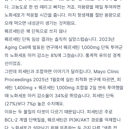
다. 고농도로 한 번 때리고 빠지는 거죠. 저용량을 매일 투여하면
노화세포가 적응할 시간을 줍니다. 마치 항생제를 절반 용량으로
오래 먹으면 내성균이 생기는 것처럼요.
퀘르세틴은 왜 단독으로 쓰지 않나
퀘르세틴 단독 임상 결과는 솔직히 실망스럽습니다. 2023년
Aging Cell에 발표된 연구에서 퀘르세틴 1,000mg 단독 투여군
의 노화세포 마커 감소는 8%에 그쳤습니다. 통계적 유의성 경계
선이었죠.
그런데 피세틴과 조합하면 이야기가 달라집니다. Mayo Clinic
Proceedings 2025년 1월호에 실린 최적화 연구에 따르면, 피
세틴 1,400mg + 퀘르세틴 1,000mg 조합을 2일 연속 투여했을
때 노화세포 마커 감소율이 34%로 뛰었습니다. 피세틴 단독
(27%)보다 7%p 높은 수치예요.
이유는 두 물질의 타겟이 다르기 때문입니다. 피세틴은 주로
BCL-2 계열 단백질을, 퀘르세틴은 PI3K/AKT 경로를 억제합니
다. 노화세포가 살아남기 위해 의존하는 두 가지 다른 "생존 전