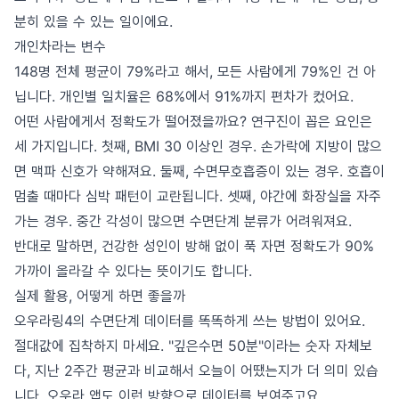
분히 있을 수 있는 일이에요.
개인차라는 변수
148명 전체 평균이 79%라고 해서, 모든 사람에게 79%인 건 아
닙니다. 개인별 일치율은 68%에서 91%까지 편차가 컸어요.
어떤 사람에게서 정확도가 떨어졌을까요? 연구진이 꼽은 요인은
세 가지입니다. 첫째, BMI 30 이상인 경우. 손가락에 지방이 많으
면 맥파 신호가 약해져요. 둘째, 수면무호흡증이 있는 경우. 호흡이
멈출 때마다 심박 패턴이 교란됩니다. 셋째, 야간에 화장실을 자주
가는 경우. 중간 각성이 많으면 수면단계 분류가 어려워져요.
반대로 말하면, 건강한 성인이 방해 없이 푹 자면 정확도가 90%
가까이 올라갈 수 있다는 뜻이기도 합니다.
실제 활용, 어떻게 하면 좋을까
오우라링4의 수면단계 데이터를 똑똑하게 쓰는 방법이 있어요.
절대값에 집착하지 마세요. "깊은수면 50분"이라는 숫자 자체보
다, 지난 2주간 평균과 비교해서 오늘이 어땠는지가 더 의미 있습
니다. 오우라 앱도 이런 방향으로 데이터를 보여주고요.