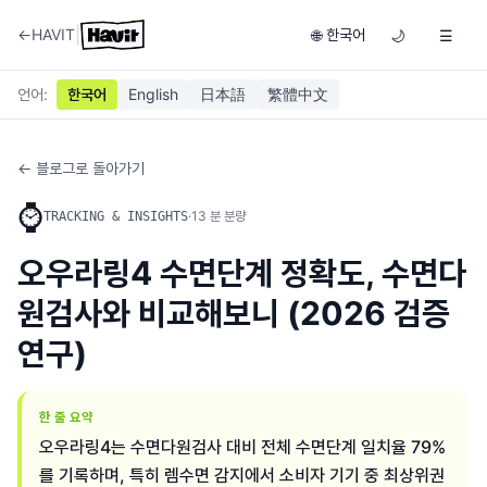
|
←
HAVIT
한국어
🌐
🌙
☰
언어
:
한국어
English
日本語
繁體中文
← 블로그로 돌아가기
⌚
·
13
분 분량
TRACKING & INSIGHTS
오우라링4 수면단계 정확도, 수면다
원검사와 비교해보니 (2026 검증
연구)
한 줄 요약
오우라링4는 수면다원검사 대비 전체 수면단계 일치율 79%
를 기록하며, 특히 렘수면 감지에서 소비자 기기 중 최상위권