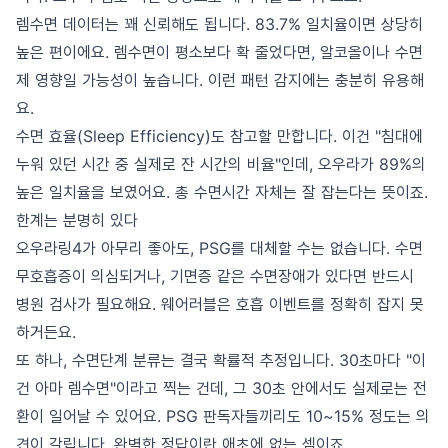
렘수면 데이터는 꽤 신뢰해도 됩니다. 83.7% 일치율이면 상당히
높은 편이에요. 렘수면이 평소보다 확 줄었다면, 알코올이나 수면
제 영향일 가능성이 높습니다. 이런 패턴 감지에는 충분히 유용해
요.
수면 효율(Sleep Efficiency)도 참고할 만합니다. 이건 "침대에
누워 있던 시간 중 실제로 잔 시간의 비율"인데, 오우라가 89%의
높은 일치율을 보였어요. 총 수면시간 자체는 잘 잡는다는 뜻이죠.
한계는 분명히 있다
오우라링4가 아무리 좋아도, PSG를 대체할 수는 없습니다. 수면
무호흡증이 의심되거나, 기면증 같은 수면장애가 있다면 반드시
병원 검사가 필요해요. 웨어러블은 호흡 이벤트를 정확히 잡지 못
하거든요.
또 하나, 수면단계 분류는 결국 확률적 추정입니다. 30초마다 "이
건 아마 렘수면"이라고 찍는 건데, 그 30초 안에서도 실제로는 전
환이 일어날 수 있어요. PSG 판독자들끼리도 10~15% 정도는 의
견이 갈립니다. 완벽한 정답이란 애초에 없는 셈이죠.