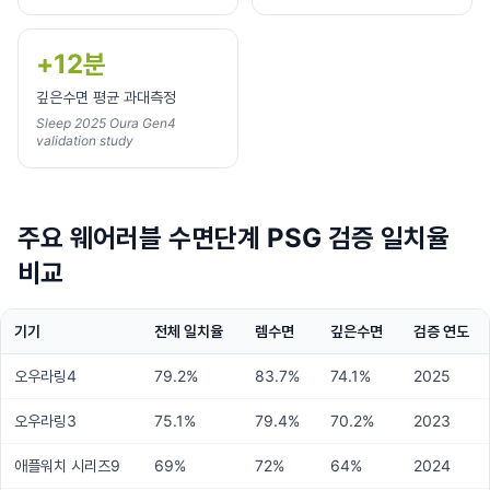
+12분
깊은수면 평균 과대측정
Sleep 2025 Oura Gen4
validation study
주요 웨어러블 수면단계 PSG 검증 일치율
비교
기기
전체 일치율
렘수면
깊은수면
검증 연도
오우라링4
79.2%
83.7%
74.1%
2025
오우라링3
75.1%
79.4%
70.2%
2023
애플워치 시리즈9
69%
72%
64%
2024