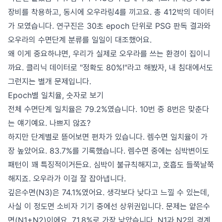
장비를 착용하고, 동시에 오우라링4를 끼고요. 총 412박의 데이터
가 모였습니다. 연구진은 30초 epoch 단위로 PSG 판독 결과와
오우라의 수면단계 분류를 일일이 대조했어요.
왜 이게 중요하냐면, 우리가 실제로 오우라를 쓰는 환경이 집이니
까요. 클리닉 데이터로 "정확도 80%!"라고 해봤자, 내 침대에서도
그런지는 별개 문제입니다.
Epoch별 일치율, 숫자로 보기
전체 수면단계 일치율은 79.2%였습니다. 10번 중 8번은 맞춘다
는 얘기예요. 나쁘지 않죠?
하지만 단계별로 뜯어보면 편차가 있습니다. 렘수면 일치율이 가
장 높았어요. 83.7%를 기록했습니다. 렘수면 중에는 심박변이도
패턴이 꽤 특징적이거든요. 심박이 불규칙해지고, 호흡도 들쭉날쭉
해지죠. 오우라가 이걸 잘 잡아냅니다.
깊은수면(N3)은 74.1%였어요. 생각보다 낮다고 느낄 수 있는데,
사실 이 정도면 소비자 기기 중에선 상위권입니다. 문제는 얕은수
면(N1+N2)이에요. 71.8%로 가장 낮았습니다. N1과 N2의 경계