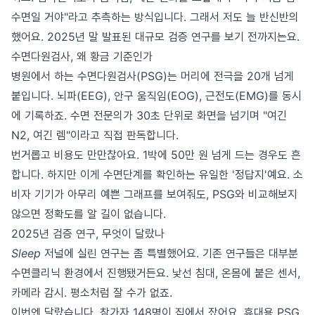
수면일 거야"라고 추측하는 방식입니다. 그래서 저도 늘 반신반의
했어요. 2025년 말 발표된 대규모 검증 연구를 보기 전까지는요.
수면다원검사, 왜 황금 기준인가
병원에서 하는 수면다원검사(PSG)는 머리에 전극을 20개 넘게
붙입니다. 뇌파(EEG), 안구 움직임(EOG), 근전도(EMG)를 동시
에 기록하죠. 수면 전문의가 30초 단위로 화면을 넘기며 "여긴
N2, 여긴 렘"이라고 직접 판독합니다.
번거롭고 비용도 만만찮아요. 1박에 50만 원 넘게 드는 경우도 흔
합니다. 하지만 이게 수면단계를 확인하는 유일한 '정답지'예요. 소
비자 기기가 아무리 예쁜 그래프를 보여줘도, PSG와 비교해보지
않으면 정확도를 알 길이 없습니다.
2025년 검증 연구, 무엇이 달랐나
Sleep
저널에 실린 연구는 좀 특별했어요. 기존 연구들은 대부분
수면클리닉 환경에서 진행됐거든요. 낯선 침대, 온몸에 붙은 센서,
카메라 감시. 평소처럼 잘 수가 없죠.
이번엔 달랐습니다. 참가자 148명이 집에서 잤어요. 휴대용 PSG