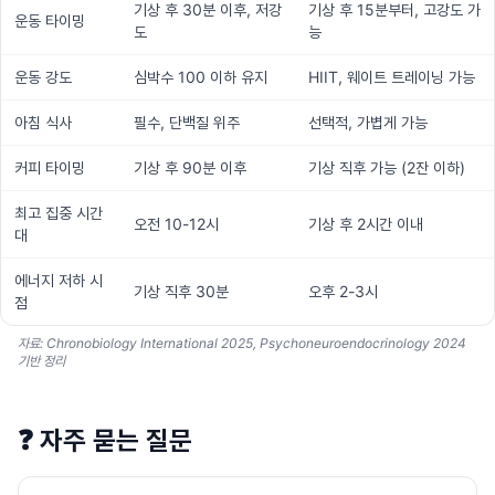
기상 후 30분 이후, 저강
기상 후 15분부터, 고강도 가
운동 타이밍
도
능
운동 강도
심박수 100 이하 유지
HIIT, 웨이트 트레이닝 가능
아침 식사
필수, 단백질 위주
선택적, 가볍게 가능
커피 타이밍
기상 후 90분 이후
기상 직후 가능 (2잔 이하)
최고 집중 시간
오전 10-12시
기상 후 2시간 이내
대
에너지 저하 시
기상 직후 30분
오후 2-3시
점
자료: Chronobiology International 2025, Psychoneuroendocrinology 2024
기반 정리
❓
자주 묻는 질문