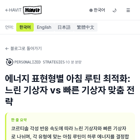
|
←
HAVIT
한국어
🌐
🌙
☰
언어
:
한국어
English
日本語
繁體中文
← 블로그로 돌아가기
🎯
·
10
분 분량
PERSONALIZED STRATEGIES
에너지 표현형별 아침 루틴 최적화:
느린 기상자 vs 빠른 기상자 맞춤 전
략
한 줄 요약
코르티솔 각성 반응 속도에 따라 느린 기상자와 빠른 기상자
로 나뉘며, 각 유형에 맞는 아침 루틴이 하루 에너지를 결정합