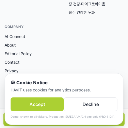
장 건강·마이크로바이옴
장수·건강한 노화
COMPANY
AI Connect
About
Editorial Policy
Contact
Privacy
Terms
🍪
Cookie Notice
HAVIT uses cookies for analytics purposes.
AI 보조 리서치, 사람이 검토한 콘텐츠.
Accept
Decline
© 2026 AI Connect Inc. All rights reserved.
Demo: shown to all visitors. Production: EU/EEA/UK/CH geo only (PRD §10.1).
📱
앱에서 더 보기