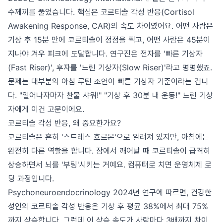
수께끼를 풀었습니다. 핵심은 코르티솔 각성 반응(Cortisol
Awakening Response, CAR)의 속도 차이였어요. 어떤 사람은
기상 후 15분 만에 코르티솔이 정점을 찍고, 어떤 사람은 45분이
지나야 겨우 피크에 도달합니다. 연구진은 전자를 '빠른 기상자
(Fast Riser)', 후자를 '느린 기상자(Slow Riser)'라고 명명했죠.
문제는 대부분의 아침 루틴 조언이 빠른 기상자 기준이라는 겁니
다. "일어나자마자 찬물 샤워!" "기상 후 30분 내 운동!" 느린 기상
자에게 이건 고문이에요.
코르티솔 각성 반응, 왜 중요한가요?
코르티솔은 흔히 '스트레스 호르몬'으로 알려져 있지만, 아침에는
완전히 다른 역할을 합니다. 잠에서 깨어날 때 코르티솔이 급격히
상승하면서 뇌를 '부팅'시키는 거예요. 컴퓨터로 치면 운영체제 로
딩 과정입니다.
Psychoneuroendocrinology 2024년 연구에 따르면, 건강한
성인의 코르티솔 각성 반응은 기상 후 평균 38%에서 최대 75%
까지 상승합니다. 그런데 이 상승 속도가 사람마다 3배까지 차이