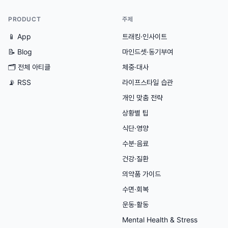
PRODUCT
주제
📱 App
트래킹·인사이트
📝 Blog
마인드셋·동기부여
🗂
전체 아티클
체중·대사
📡 RSS
라이프스타일 습관
개인 맞춤 전략
상황별 팁
식단·영양
수분·음료
건강·질환
의약품 가이드
수면·회복
운동·활동
Mental Health & Stress