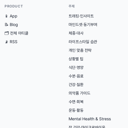
PRODUCT
주제
📱 App
트래킹·인사이트
📝 Blog
마인드셋·동기부여
🗂
전체 아티클
체중·대사
📡 RSS
라이프스타일 습관
개인 맞춤 전략
상황별 팁
식단·영양
수분·음료
건강·질환
의약품 가이드
수면·회복
운동·활동
Mental Health & Stress
장 건강·마이크로바이옴