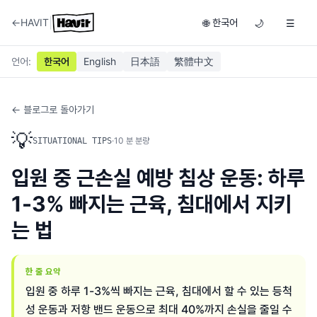
|
←
HAVIT
한국어
🌐
🌙
☰
언어
:
한국어
English
日本語
繁體中文
← 블로그로 돌아가기
💡
·
10
분 분량
SITUATIONAL TIPS
입원 중 근손실 예방 침상 운동: 하루
1-3% 빠지는 근육, 침대에서 지키
는 법
한 줄 요약
입원 중 하루 1-3%씩 빠지는 근육, 침대에서 할 수 있는 등척
성 운동과 저항 밴드 운동으로 최대 40%까지 손실을 줄일 수