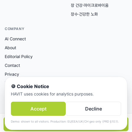
장 건강·마이크로바이옴
장수·건강한 노화
COMPANY
AI Connect
About
Editorial Policy
Contact
Privacy
Terms
🍪
Cookie Notice
HAVIT uses cookies for analytics purposes.
AI 보조 리서치, 사람이 검토한 콘텐츠.
Accept
Decline
© 2026 AI Connect Inc. All rights reserved.
Demo: shown to all visitors. Production: EU/EEA/UK/CH geo only (PRD §10.1).
📱
앱에서 더 보기