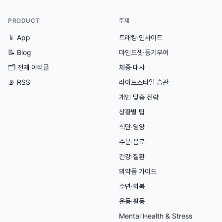
PRODUCT
주제
📱 App
트래킹·인사이트
📝 Blog
마인드셋·동기부여
🗂
전체 아티클
체중·대사
📡 RSS
라이프스타일 습관
개인 맞춤 전략
상황별 팁
식단·영양
수분·음료
건강·질환
의약품 가이드
수면·회복
운동·활동
Mental Health & Stress