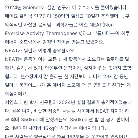
2024년 Science에 실린 연구가 이 수수께끼를 풀어줬습니다.
메이요 클리닉 연구팀이 150명의 일상을 10일간 추적했더니, 무
의식적인 자잘한 움직임—과학자들은 이걸 NEAT(Non-
Exercise Activity Thermogenesis)라고 부릅니다—이 하루
에너지 소모량에서 엄청난 차이를 만들고 있었어요.
NEAT가 뭐길래 이렇게 중요할까요
NEAT는 운동이 아닌 모든 신체 활동에서 소모되는 칼로리를 말
해요. 걷기, 서 있기, 안절부절 움직이기, 심지어 씹는 것까지 포함
됩니다. 헬스장에서 땀 흘리는 한 시간보다 나머지 23시간 동안
얼마나 움직이느냐가 총 에너지 소모에 더 큰 영향을 미친다는 게
핵심이에요.
제임스 레빈 박사 연구팀의 2024년 실험 결과가 충격적이었습니
다. 같은 나이, 비슷한 체중의 사람들 사이에서 NEAT 차이가 하
루 최대 350kcal에 달했거든요. 350kcal면 밥 한 공기 반이에
요. 1년이면 체지방 16kg에 해당하는 에너지입니다.
마른 사람들은 평균적으로 하루 152분을 더 움직이고 있었어요.