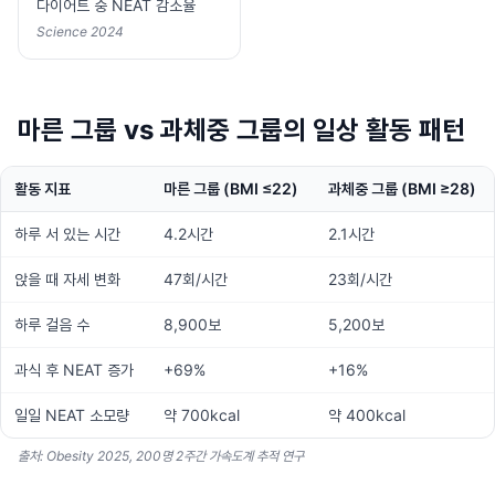
다이어트 중 NEAT 감소율
Science 2024
마른 그룹 vs 과체중 그룹의 일상 활동 패턴
활동 지표
마른 그룹 (BMI ≤22)
과체중 그룹 (BMI ≥28)
하루 서 있는 시간
4.2시간
2.1시간
앉을 때 자세 변화
47회/시간
23회/시간
하루 걸음 수
8,900보
5,200보
과식 후 NEAT 증가
+69%
+16%
일일 NEAT 소모량
약 700kcal
약 400kcal
출처: Obesity 2025, 200명 2주간 가속도계 추적 연구