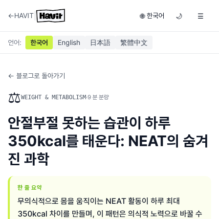
|
←
HAVIT
한국어
🌐
🌙
☰
언어
:
한국어
English
日本語
繁體中文
← 블로그로 돌아가기
⚖️
·
9
분 분량
WEIGHT & METABOLISM
안절부절 못하는 습관이 하루
350kcal를 태운다: NEAT의 숨겨
진 과학
한 줄 요약
무의식적으로 몸을 움직이는 NEAT 활동이 하루 최대
350kcal 차이를 만들며, 이 패턴은 의식적 노력으로 바꿀 수