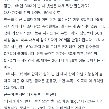
잠깐, 그러면 30대에 찐 내 뱃살은 대체 뭐란 말인가요?
대사 저하의 진짜 타이밍: 60세 이후
연구를 이끈 듀크대학의 허먼 폰처 교수팀은 생후 8일부터 95세
까지의 에너지 소비량을 측정했어요. 결과는 꽤 충격적이었습니다.
생애 가장 대사율이 높은 시기는 1세 무렵이에요. 성인보다 50%
이상 높죠. 이후 서서히 감소하다가 20세쯤 안정화됩니다. 그리고
여기서 반전—60세까지 거의 그대로 유지돼요. 연간 감소율이
0.7%에 불과합니다. 진짜 급격한 저하는 60세 이후, 매년 약
0.7%씩 누적되면서 90세에는 20대 대비 26% 정도 낮아지는 거
예요.
그러니까 35세에 갑자기 살이 찐 건 대사 탓이 아닐 가능성이 높
아요. 야근 후 치킨, 줄어든 운동량, 수면 부족—이쪽이 더 유력한
용의자입니다.
근육이 빠지면 대사도 따라 빠진다
"대사율이 안 변한다면서요?" 맞아요, 체중 1kg당 대사율은 거의
일정해요. 문제는 그 1kg의 '구성'이 바뀐다는 거예요.