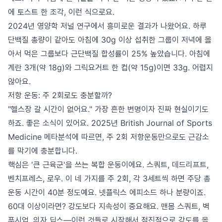
에 토스트 한 조각, 이런 식으로요.
2024년 영양학 저널 연구에서 흥미로운 결과가 나왔어요. 하루
단백질 총량이 같아도 아침에 30g 이상 섭취한 그룹이 저녁에 몰
아서 먹은 그룹보다 근단백질 합성률이 25% 높았습니다. 아침에
계란 3개(약 18g)와 그릭요거트 한 컵(약 15g)이면 33g. 어렵지
않아요.
저항 운동: 주 2회로도 충분할까?
"헬스장 갈 시간이 없어요." 가장 흔한 변명이자 진짜 현실이기도
하죠. 좋은 소식이 있어요. 2025년 British Journal of Sports
Medicine 메타분석에 따르면, 주 2회 저항운동만으로도 근감소
를 막기에 충분합니다.
핵심은 '큰 근육군'을 쓰는 복합 운동이에요. 스쿼트, 데드리프트,
벤치프레스, 로우. 이 네 가지를 주 2회, 각 3세트씩 하면 주당 총
운동 시간이 40분 정도예요. 넷플릭스 에피소드 하나 분량이죠.
60대 이상이라면? 강도보다 지속성이 중요해요. 맨몸 스쿼트, 벽
푸시업, 의자 딥스—이런 것들로 시작해서 점진적으로 강도를 올