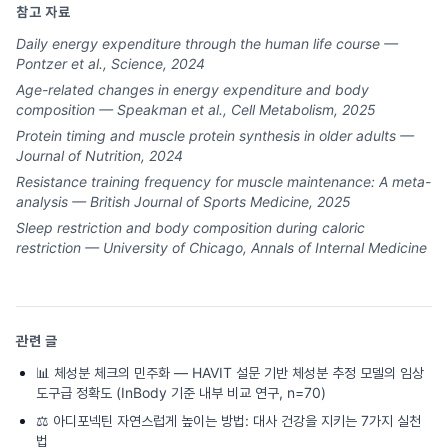
참고 자료
Daily energy expenditure through the human life course —
Pontzer et al., Science, 2024
Age-related changes in energy expenditure and body
composition — Speakman et al., Cell Metabolism, 2025
Protein timing and muscle protein synthesis in older adults —
Journal of Nutrition, 2024
Resistance training frequency for muscle maintenance: A meta-
analysis — British Journal of Sports Medicine, 2025
Sleep restriction and body composition during caloric
restriction — University of Chicago, Annals of Internal Medicine
관련 글
📊
체성분 체크의 민주화 — HAVIT 설문 기반 체성분 추정 모델의 임상
도구급 정확도 (InBody 기준 내부 비교 연구, n=70)
⚖️
아디포넥틴 자연스럽게 높이는 방법: 대사 건강을 지키는 7가지 실천
법