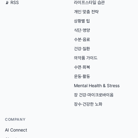
📡 RSS
라이프스타일 습관
개인 맞춤 전략
상황별 팁
식단·영양
수분·음료
건강·질환
의약품 가이드
수면·회복
운동·활동
Mental Health & Stress
장 건강·마이크로바이옴
장수·건강한 노화
COMPANY
AI Connect