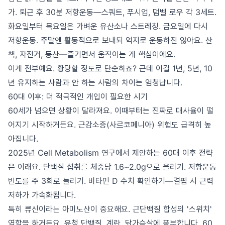
가. 퇴근 후 30분 저항운동—스쿼트, 푸시업, 덤벨 로우 각 3세트.
화요일부터 목요일은 가벼운 유산소나 스트레칭. 금요일에 다시
저항운동. 주말엔 활동적으로 보내되 억지로 운동하진 않아요. 산
책, 자전거, 등산—즐기면서 움직이는 게 핵심이에요.
이게 전부예요. 황당할 정도로 단순하죠? 근데 이걸 1년, 5년, 10
년 유지하는 사람과 안 하는 사람의 차이는 엄청납니다.
60대 이후: 더 적극적인 개입이 필요한 시기
60세가 넘으면 상황이 달라져요. 이때부터는 진짜로 대사율이 떨
어지기 시작하거든요. 근감소증(사르코페니아) 위험도 급격히 높
아집니다.
2025년 Cell Metabolism 연구에서 제안하는 60대 이후 전략
은 이래요. 단백질 섭취를 체중당 1.6~2.0g으로 올리기. 저항운동
빈도를 주 3회로 늘리기. 비타민 D 수치 확인하기—결핍 시 근력
저하가 가속화됩니다.
특히 류신이라는 아미노산이 중요해요. 근단백질 합성의 '스위치'
역할을 하거든요. 유청 단백질, 계란, 닭가슴살에 풍부합니다. 60