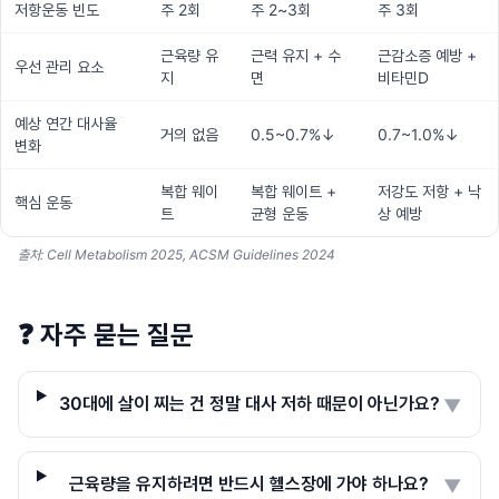
저항운동 빈도
주 2회
주 2~3회
주 3회
근육량 유
근력 유지 + 수
근감소증 예방 +
우선 관리 요소
지
면
비타민D
예상 연간 대사율
거의 없음
0.5~0.7%↓
0.7~1.0%↓
변화
복합 웨이
복합 웨이트 +
저강도 저항 + 낙
핵심 운동
트
균형 운동
상 예방
출처: Cell Metabolism 2025, ACSM Guidelines 2024
❓
자주 묻는 질문
30대에 살이 찌는 건 정말 대사 저하 때문이 아닌가요?
▼
근육량을 유지하려면 반드시 헬스장에 가야 하나요?
▼