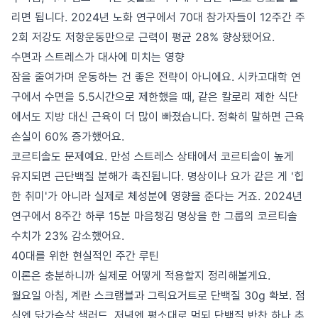
리면 됩니다. 2024년 노화 연구에서 70대 참가자들이 12주간 주
2회 저강도 저항운동만으로 근력이 평균 28% 향상됐어요.
수면과 스트레스가 대사에 미치는 영향
잠을 줄여가며 운동하는 건 좋은 전략이 아니에요. 시카고대학 연
구에서 수면을 5.5시간으로 제한했을 때, 같은 칼로리 제한 식단
에서도 지방 대신 근육이 더 많이 빠졌습니다. 정확히 말하면 근육
손실이 60% 증가했어요.
코르티솔도 문제예요. 만성 스트레스 상태에서 코르티솔이 높게
유지되면 근단백질 분해가 촉진됩니다. 명상이나 요가 같은 게 '힙
한 취미'가 아니라 실제로 체성분에 영향을 준다는 거죠. 2024년
연구에서 8주간 하루 15분 마음챙김 명상을 한 그룹의 코르티솔
수치가 23% 감소했어요.
40대를 위한 현실적인 주간 루틴
이론은 충분하니까 실제로 어떻게 적용할지 정리해볼게요.
월요일 아침, 계란 스크램블과 그릭요거트로 단백질 30g 확보. 점
심엔 닭가슴살 샐러드. 저녁엔 평소대로 먹되 단백질 반찬 하나 추