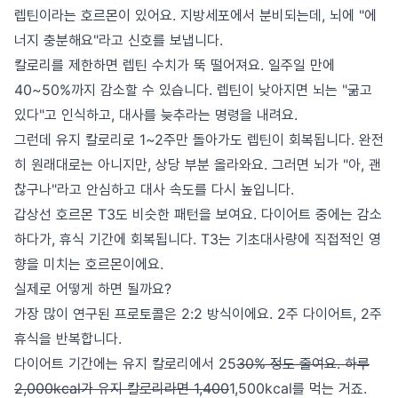
렙틴이라는 호르몬이 있어요. 지방세포에서 분비되는데, 뇌에 "에
너지 충분해요"라고 신호를 보냅니다.
칼로리를 제한하면 렙틴 수치가 뚝 떨어져요. 일주일 만에
40~50%까지 감소할 수 있습니다. 렙틴이 낮아지면 뇌는 "굶고
있다"고 인식하고, 대사를 늦추라는 명령을 내려요.
그런데 유지 칼로리로 1~2주만 돌아가도 렙틴이 회복됩니다. 완전
히 원래대로는 아니지만, 상당 부분 올라와요. 그러면 뇌가 "아, 괜
찮구나"라고 안심하고 대사 속도를 다시 높입니다.
갑상선 호르몬 T3도 비슷한 패턴을 보여요. 다이어트 중에는 감소
하다가, 휴식 기간에 회복됩니다. T3는 기초대사량에 직접적인 영
향을 미치는 호르몬이에요.
실제로 어떻게 하면 될까요?
가장 많이 연구된 프로토콜은 2:2 방식이에요. 2주 다이어트, 2주
휴식을 반복합니다.
다이어트 기간에는 유지 칼로리에서 25
30% 정도 줄여요. 하루
2,000kcal가 유지 칼로리라면 1,400
1,500kcal를 먹는 거죠.