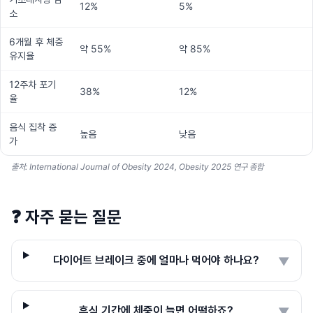
12%
5%
소
6개월 후 체중
약 55%
약 85%
유지율
12주차 포기
38%
12%
율
음식 집착 증
높음
낮음
가
출처: International Journal of Obesity 2024, Obesity 2025 연구 종합
❓
자주 묻는 질문
다이어트 브레이크 중에 얼마나 먹어야 하나요?
▼
휴식 기간에 체중이 늘면 어떡하죠?
▼