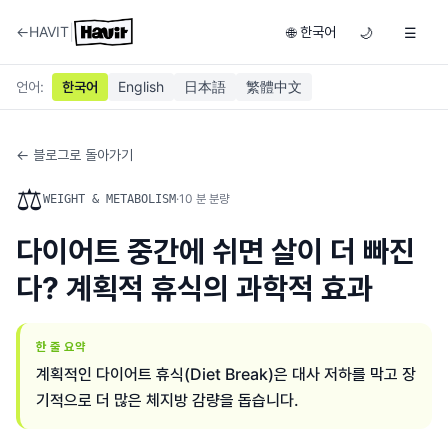
|
←
HAVIT
한국어
🌐
🌙
☰
언어
:
한국어
English
日本語
繁體中文
← 블로그로 돌아가기
⚖️
·
10
분 분량
WEIGHT & METABOLISM
다이어트 중간에 쉬면 살이 더 빠진
다? 계획적 휴식의 과학적 효과
한 줄 요약
계획적인 다이어트 휴식(Diet Break)은 대사 저하를 막고 장
기적으로 더 많은 체지방 감량을 돕습니다.