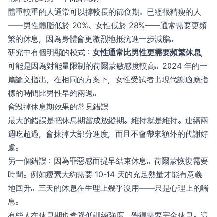
體重較重的人通常可以撐較長的節食期。已經很精瘦的人
——男性體脂低於 20%、女性低於 28%——通常需要更頻
繁的休息，因為身體會更激烈地抵抗進一步減脂。
研究中有個明顯的模式：
女性通常比男性更需要頻繁休息
，
可能是因為對能量限制的荷爾蒙敏感度較高。2024 年的一
篇論文指出，在相同的方案下，女性受試者出現代謝適應指
標的時間比男性早約兩週。
會毀掉休息期效果的常見錯誤
最大的錯誤是把休息期當成放縱期。維持就是維持。連續兩
週吃超過，會抹掉大部分進度，而且不會帶來額外的代謝好
處。
另一個錯誤：因為罪惡感而提早結束休息。荷爾蒙恢復需要
時間。例如瘦素大約需要 10-14 天的充足熱量才能有意義
地回升。三天的休息在生理上幾乎沒用——只是心理上的喘
息。
有些人在休息期也會降低訓練強度，覺得需要完全休息。這