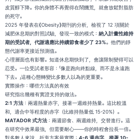
皮質醇下降。你的身體不再覺得在鬧饑荒，就會放鬆對脂肪
的死守。
2025 年發表在《Obesity》期刊的分析，檢視了 12 項關於
減肥休息期的對照試驗，發現一致的模式：
納入計畫性維持
期的受試者，代謝適應比持續節食者少了 23%
。他們的靜
態代謝率更接近預測值。
心理層面也有影響。知道休息期快到了，會讓限制變得可以
忍受。一位受試者形容：「像是跑向終點線，而不是永遠跑
下去。」這種心態轉變比多數人以為的更重要。
實際操作：哪些方法真的有效
研究指出幾種有實證支持的做法。
2:1 方法
：兩週熱量赤字，接著一週維持熱量。這比較溫
和，適合中等程度的赤字（比維持熱量低 15-20%）。
MATADOR 式方法
：兩週節食、兩週維持，交替進行。這
在研究中效果最強，但需要耐心——你的時程會拉長一倍。
對多數人來說，折衷方案最實際：
4-6 週赤字，接著 10-