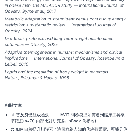
in obese men: the MATADOR study — International Journal of
Obesity, Byrne et al., 2017
Metabolic adaptation to intermittent versus continuous energy
restriction: a systematic review — International Journal of
Obesity, 2024
Diet break protocols and long-term weight maintenance
outcomes — Obesity, 2025
Adaptive thermogenesis in humans: mechanisms and clinical
implications — International Journal of Obesity, Rosenbaum &
Leibel, 2010
Leptin and the regulation of body weight in mammals —
Nature, Friedman & Halaas, 1998
相關文章
📊
普及身體組成檢測——HAVIT 問卷模型如何達到臨床工具級
準確度(n=70 內部比對研究,以 InBody 為參照)
⚖️
如何自然提升脂聯素：這個鮮為人知的代謝荷爾蒙，可能是你