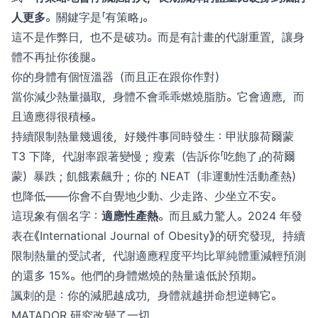
人更多
。關鍵字是「有策略」。
這不是作弊日，也不是破功。而是有計畫的代謝重置，讓身
體不再扯你後腿。
你的身體有個恆溫器（而且正在跟你作對）
當你減少熱量攝取，身體不會乖乖燃燒脂肪。它會適應，而
且適應得很積極。
持續限制熱量幾週後，好幾件事同時發生：甲狀腺荷爾蒙
T3 下降，代謝率跟著變慢；瘦素（告訴你「吃飽了」的荷爾
蒙）暴跌；飢餓素飆升；你的 NEAT（非運動性活動產熱）
也降低——你會不自覺地少動、少走路、少坐立不安。
這現象有個名字：
適應性產熱
。而且威力驚人。2024 年發
表在《International Journal of Obesity》的研究發現，持續
限制熱量的受試者，代謝適應程度平均比單純體重減輕預測
的還多 15%。他們的身體燃燒的熱量遠低於預期。
諷刺的是：你的減肥越成功，身體就越拼命想逆轉它。
MATADOR 研究改變了一切