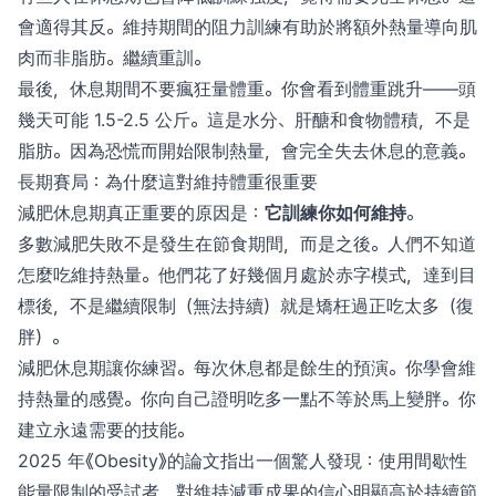
會適得其反。維持期間的阻力訓練有助於將額外熱量導向肌
肉而非脂肪。繼續重訓。
最後，休息期間不要瘋狂量體重。你會看到體重跳升——頭
幾天可能 1.5-2.5 公斤。這是水分、肝醣和食物體積，不是
脂肪。因為恐慌而開始限制熱量，會完全失去休息的意義。
長期賽局：為什麼這對維持體重很重要
減肥休息期真正重要的原因是：
它訓練你如何維持
。
多數減肥失敗不是發生在節食期間，而是之後。人們不知道
怎麼吃維持熱量。他們花了好幾個月處於赤字模式，達到目
標後，不是繼續限制（無法持續）就是矯枉過正吃太多（復
胖）。
減肥休息期讓你練習。每次休息都是餘生的預演。你學會維
持熱量的感覺。你向自己證明吃多一點不等於馬上變胖。你
建立永遠需要的技能。
2025 年《Obesity》的論文指出一個驚人發現：使用間歇性
能量限制的受試者，對維持減重成果的信心明顯高於持續節