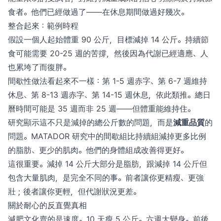
食者。他們已經做過了——在休息期間做過好幾次。
整合起來：範例時程
假設一個人起始體重 90 公斤，目標減掉 14 公斤。持續節
食可能需要 20-25 週的苦撐，然後因為代謝已經適應、人
也累垮了而復胖。
間歇性做法看起來不一樣：第 1-5 週赤字、第 6-7 週維持
休息、第 8-13 週赤字、第 14-15 週休息，依此類推。總日
曆時間可能是 35 週而非 25 週——但體重能維持住。
研究顯示這不只是減掉的總公斤數的問題，而是
減重品質
的
問題。MATADOR 研究中的間歇組比持續組減掉更多比例
的脂肪、更少的肌肉。他們的身體組成改善得更好。
這很重要。減掉 14 公斤大部分是脂肪，跟減掉 14 公斤但
包含大量肌肉，是完全不同的事。前者讓你更精瘦、更強
壯；後者讓你更輕，但代謝狀況更差。
關於耐心的反直覺真相
減肥文化賣的是速度。10 天瘦 5 公斤。六週大變身。前後