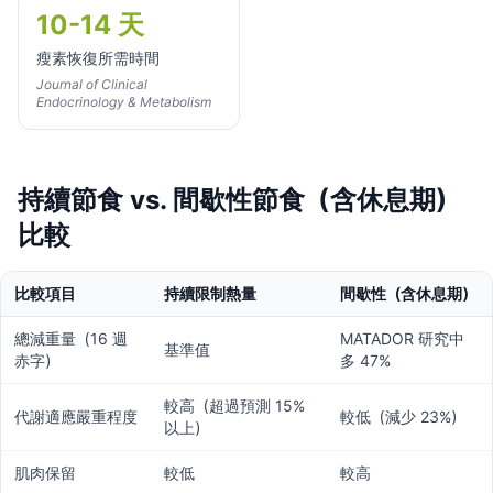
10-14 天
瘦素恢復所需時間
Journal of Clinical
Endocrinology & Metabolism
持續節食 vs. 間歇性節食（含休息期）
比較
比較項目
持續限制熱量
間歇性（含休息期）
總減重量（16 週
MATADOR 研究中
基準值
赤字）
多 47%
較高（超過預測 15%
代謝適應嚴重程度
較低（減少 23%）
以上）
肌肉保留
較低
較高