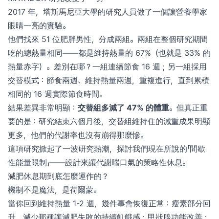
2017 年，塔斯馬尼亞大學的研究人員做了一個讓營養學家
眼睛一亮的實驗。
他們找來 51 位肥胖男性，分成兩組。兩組在整個研究期間
吃的總熱量相同——都是維持熱量的 67%（也就是 33% 的
熱量赤字）。差別在哪？一組連續節食 16 週；另一組採用
交替模式：節食兩週、維持熱量兩週，重複進行，直到累積
相同的 16 週實際節食時間。
結果差異非常明顯：
交替組多減了 47% 的體重
。但真正重
要的是：研究結束六個月後，交替組維持住的減重成果明顯
更多，他們的代謝率也沒有崩得那麼慘。
這項研究掀起了一波研究熱潮，探討我們現在所說的「間歇
性能量限制」——設計來讓代謝喘口氣的策略性休息。
減肥休息期到底怎麼運作的？
機制不是魔法，是荷爾蒙。
當你回到維持熱量 1-2 週，幾件事會恢復正常：瘦素部分回
升，減少那種讓減肥失敗的持續飢餓感；甲狀腺功能改善；