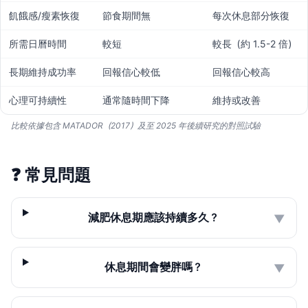
飢餓感/瘦素恢復
節食期間無
每次休息部分恢復
所需日曆時間
較短
較長（約 1.5-2 倍）
長期維持成功率
回報信心較低
回報信心較高
心理可持續性
通常隨時間下降
維持或改善
比較依據包含 MATADOR（2017）及至 2025 年後續研究的對照試驗
❓
常見問題
減肥休息期應該持續多久？
▼
休息期間會變胖嗎？
▼