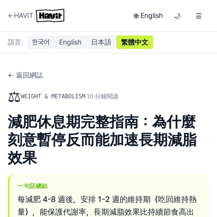
|
←
HAVIT
English
🌐
🌙
☰
語言
:
한국어
English
日本語
繁體中文
← 返回網誌
⚖️
·
10
分鐘閱讀
WEIGHT & METABOLISM
減肥休息期完整指南：為什麼
刻意暫停反而能加速長期減脂
效果
一句話總結
每減肥 4-8 週後，安排 1-2 週的維持期（吃回維持熱
量），能保護代謝率，長期減脂效果比持續節食高出