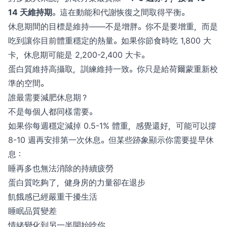
14 天維持期
。這在動能和代謝恢復之間取得平衡。
休息期間的目標是維持——不是增胖。你不是要增重，而是
吃到讓你目前體重穩定的熱量。如果你節食時吃 1,800 大
卡，休息期可能是 2,200-2,400 大卡。
蛋白質維持高攝取，訓練維持一致。你只是給荷爾蒙重新校
準的空間。
誰最需要減肥休息期？
不是每個人都同樣需要。
如果你每週穩定減掉 0.5-1% 體重，感覺還好，可能可以撐
8-10 週再安排第一次休息。但某些跡象顯示你需要提早休
息：
睡再多也無法消除的持續疲勞
蛋白質吃夠了，健身房的力量卻在退步
飢餓感已經嚴重干擾生活
睡眠品質變差
情緒變化到另一半開始唸你