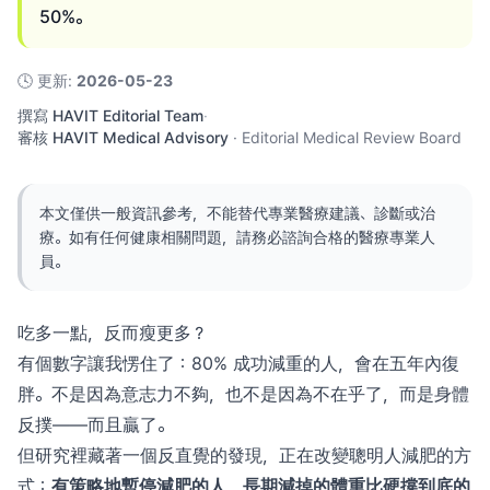
50%。
🕓
更新
:
2026-05-23
撰寫
HAVIT Editorial Team
·
審核
HAVIT Medical Advisory
·
Editorial Medical Review Board
本文僅供一般資訊參考，不能替代專業醫療建議、診斷或治
療。如有任何健康相關問題，請務必諮詢合格的醫療專業人
員。
吃多一點，反而瘦更多？
有個數字讓我愣住了：80% 成功減重的人，會在五年內復
胖。不是因為意志力不夠，也不是因為不在乎了，而是身體
反撲——而且贏了。
但研究裡藏著一個反直覺的發現，正在改變聰明人減肥的方
式：
有策略地暫停減肥的人，長期減掉的體重比硬撐到底的