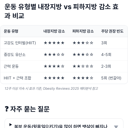
운동 유형별 내장지방 vs 피하지방 감소 효
과 비교
운동 유형
내장지방 감소
피하지방 감소
주당 권장 빈도
고강도 인터벌(HIIT)
★★★★★
★★★☆☆
3회
중강도 유산소
★★★☆☆
★★★☆☆
4-5회
근력 운동
★★★★☆
★★☆☆☆
2-3회
HIIT + 근력 조합
★★★★★
★★★★☆
5회 (번갈아)
12주 이상 지속 시 효과 기준, Obesity Reviews 2025 메타분석 참고
❓
자주 묻는 질문
복부 운동(윗몸일으키기)을 많이 하면 뱃살이 빠지나
▼