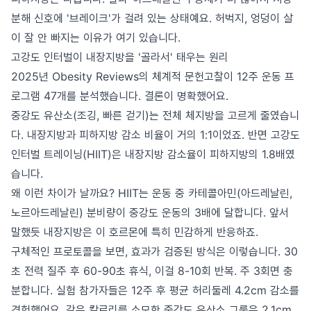
분해 신호에 '브레이크'가 걸려 있는 상태예요. 허벅지, 엉덩이 살
이 잘 안 빠지는 이유가 여기 있습니다.
고강도 인터벌이 내장지방을 '골라서' 태우는 원리
2025년 Obesity Reviews의 체계적 문헌고찰이 12주 운동 프
로그램 47개를 분석했습니다. 결론이 명확했어요.
중강도 유산소(조깅, 빠른 걷기)는 전체 체지방을 고르게 줄였습니
다. 내장지방과 피하지방 감소 비율이 거의 1:1이었죠. 반면 고강도
인터벌 트레이닝(HIIT)은 내장지방 감소율이 피하지방의 1.8배였
습니다.
왜 이런 차이가 날까요? HIIT는 운동 중 카테콜아민(아드레날린,
노르아드레날린) 분비량이 중강도 운동의 3배에 달합니다. 앞서
말했듯 내장지방은 이 호르몬에 특히 민감하게 반응하죠.
구체적인 프로토콜을 보면, 효과가 검증된 방식은 이렇습니다. 30
초 전력 질주 후 60-90초 휴식, 이걸 8-10회 반복. 주 3회면 충
분합니다. 실험 참가자들은 12주 후 평균 허리둘레 4.2cm 감소를
경험했어요. 같은 칼로리를 소모한 중강도 유산소 그룹은 2.1cm