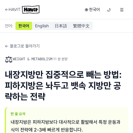
|
←
HAVIT
한국어
🌐
🌙
☰
언어
:
한국어
English
日本語
繁體中文
← 블로그로 돌아가기
⚖️
·
11
분 분량
WEIGHT & METABOLISM
내장지방만 집중적으로 빼는 방법:
피하지방은 놔두고 뱃속 지방만 공
략하는 전략
한 줄 요약
내장지방은 피하지방보다 대사적으로 활발해서 특정 운동과
식이 전략에 2-3배 빠르게 반응합니다.