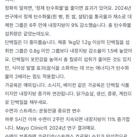
정확히 말하면, '정제 탄수화물'을 줄이면 효과가 있어요. 2024년
연구에서 정제 탄수화물(흰 빵, 흰 쌀, 설탕)을 통곡물과 채소로 대
체한 그룹은 6주 만에 내장지방이 9% 감소했습니다. 총 탄수화물
섭취량은 같았는데도요.
단백질은 더 흥미롭습니다. 체중 1kg당 1.2g 이상의 단백질을 섭
취한 그룹은 0.8g 미만 그룹보다 내장지방 감소율이 1.5배 높았어
요. 단백질이 포만감을 높여서 총 칼로리 섭취가 줄어든 것도 있지
만, 식이성 발열 효과(음식을 소화하는 데 쓰는 에너지)가 탄수화
물의 2배라는 점도 작용합니다.
가공육은 예외입니다. 소시지, 베이컨 같은 가공육은 단백질 식품
이지만 내장지방 증가와 연관됩니다. 닭가슴살, 생선, 콩류, 계란으
로 단백질을 채우세요.
수면과 스트레스: 운동만큼 중요한 변수
하루 5시간 이하 수면이 2주만 지속되면 내장지방이 11% 증가합
니다. Mayo Clinic의 2024년 연구 결과예요.
수면이 부족하면 코르티솔(스트레스 호르몬) 수치가 만성적으로