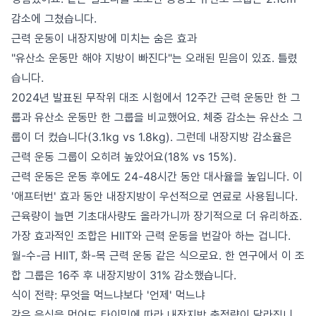
감소에 그쳤습니다.
근력 운동이 내장지방에 미치는 숨은 효과
"유산소 운동만 해야 지방이 빠진다"는 오래된 믿음이 있죠. 틀렸
습니다.
2024년 발표된 무작위 대조 시험에서 12주간 근력 운동만 한 그
룹과 유산소 운동만 한 그룹을 비교했어요. 체중 감소는 유산소 그
룹이 더 컸습니다(3.1kg vs 1.8kg). 그런데 내장지방 감소율은
근력 운동 그룹이 오히려 높았어요(18% vs 15%).
근력 운동은 운동 후에도 24-48시간 동안 대사율을 높입니다. 이
'애프터번' 효과 동안 내장지방이 우선적으로 연료로 사용됩니다.
근육량이 늘면 기초대사량도 올라가니까 장기적으로 더 유리하죠.
가장 효과적인 조합은 HIIT와 근력 운동을 번갈아 하는 겁니다.
월-수-금 HIIT, 화-목 근력 운동 같은 식으로요. 한 연구에서 이 조
합 그룹은 16주 후 내장지방이 31% 감소했습니다.
식이 전략: 무엇을 먹느냐보다 '언제' 먹느냐
같은 음식을 먹어도 타이밍에 따라 내장지방 축적량이 달라집니