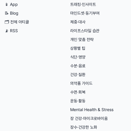
📱 App
트래킹·인사이트
📝 Blog
마인드셋·동기부여
🗂
전체 아티클
체중·대사
📡 RSS
라이프스타일 습관
개인 맞춤 전략
상황별 팁
식단·영양
수분·음료
건강·질환
의약품 가이드
수면·회복
운동·활동
Mental Health & Stress
장 건강·마이크로바이옴
장수·건강한 노화