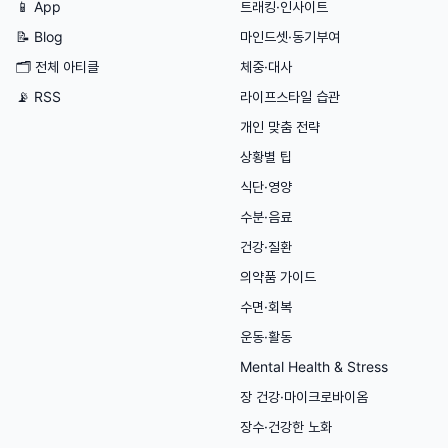
📱 App
트래킹·인사이트
📝 Blog
마인드셋·동기부여
🗂
전체 아티클
체중·대사
📡 RSS
라이프스타일 습관
개인 맞춤 전략
상황별 팁
식단·영양
수분·음료
건강·질환
의약품 가이드
수면·회복
운동·활동
Mental Health & Stress
장 건강·마이크로바이옴
장수·건강한 노화