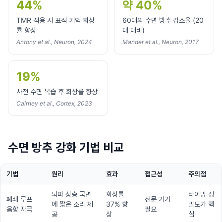
44%
약 40%
TMR 적용 시 표적 기억 회상
60대의 수면 방추 감소율 (20
률 향상
대 대비)
Antony et al., Neuron, 2024
Mander et al., Neuron, 2017
19%
사전 수면 복습 후 회상률 향상
Cairney et al., Cortex, 2023
수면 방추 강화 기법 비교
기법
원리
효과
접근성
주의점
뇌파 상승 국면
회상률
타이밍 정
폐쇄 루프
전문 기기
에 짧은 소리 제
37% 향
밀도가 핵
음향 자극
필요
공
상
심