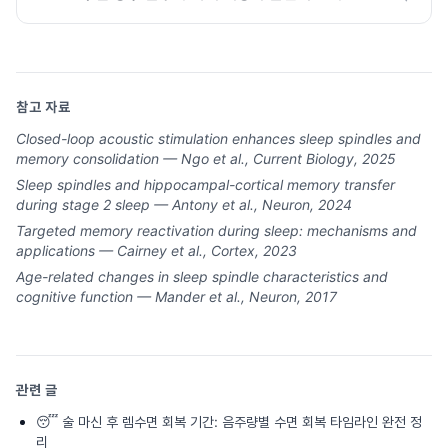
참고 자료
Closed-loop acoustic stimulation enhances sleep spindles and
memory consolidation — Ngo et al., Current Biology, 2025
Sleep spindles and hippocampal-cortical memory transfer
during stage 2 sleep — Antony et al., Neuron, 2024
Targeted memory reactivation during sleep: mechanisms and
applications — Cairney et al., Cortex, 2023
Age-related changes in sleep spindle characteristics and
cognitive function — Mander et al., Neuron, 2017
관련 글
😴
술 마신 후 렘수면 회복 기간: 음주량별 수면 회복 타임라인 완전 정
리