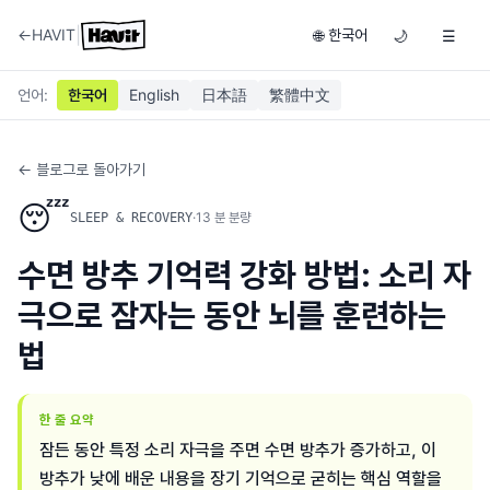
|
←
HAVIT
한국어
🌐
🌙
☰
언어
:
한국어
English
日本語
繁體中文
← 블로그로 돌아가기
😴
·
13
분 분량
SLEEP & RECOVERY
수면 방추 기억력 강화 방법: 소리 자
극으로 잠자는 동안 뇌를 훈련하는
법
한 줄 요약
잠든 동안 특정 소리 자극을 주면 수면 방추가 증가하고, 이
방추가 낮에 배운 내용을 장기 기억으로 굳히는 핵심 역할을