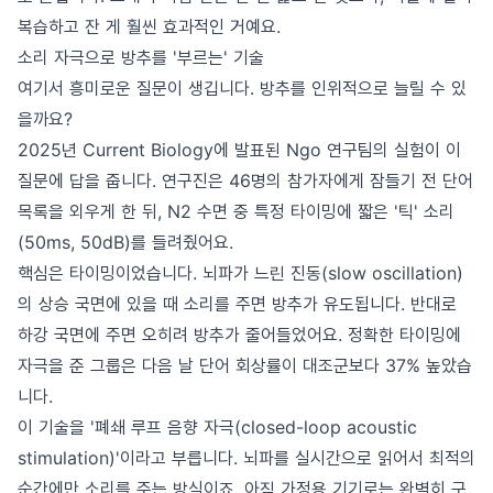
복습하고 잔 게 훨씬 효과적인 거예요.
소리 자극으로 방추를 '부르는' 기술
여기서 흥미로운 질문이 생깁니다. 방추를 인위적으로 늘릴 수 있
을까요?
2025년 Current Biology에 발표된 Ngo 연구팀의 실험이 이
질문에 답을 줍니다. 연구진은 46명의 참가자에게 잠들기 전 단어
목록을 외우게 한 뒤, N2 수면 중 특정 타이밍에 짧은 '틱' 소리
(50ms, 50dB)를 들려줬어요.
핵심은 타이밍이었습니다. 뇌파가 느린 진동(slow oscillation)
의 상승 국면에 있을 때 소리를 주면 방추가 유도됩니다. 반대로
하강 국면에 주면 오히려 방추가 줄어들었어요. 정확한 타이밍에
자극을 준 그룹은 다음 날 단어 회상률이 대조군보다 37% 높았습
니다.
이 기술을 '폐쇄 루프 음향 자극(closed-loop acoustic
stimulation)'이라고 부릅니다. 뇌파를 실시간으로 읽어서 최적의
순간에만 소리를 주는 방식이죠. 아직 가정용 기기로는 완벽히 구