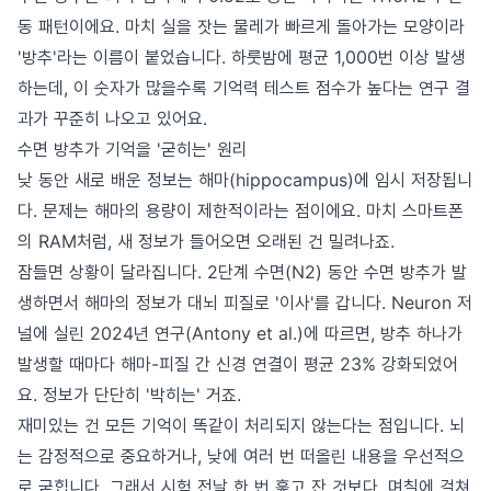
동 패턴이에요. 마치 실을 잣는 물레가 빠르게 돌아가는 모양이라
'방추'라는 이름이 붙었습니다. 하룻밤에 평균 1,000번 이상 발생
하는데, 이 숫자가 많을수록 기억력 테스트 점수가 높다는 연구 결
과가 꾸준히 나오고 있어요.
수면 방추가 기억을 '굳히는' 원리
낮 동안 새로 배운 정보는 해마(hippocampus)에 임시 저장됩니
다. 문제는 해마의 용량이 제한적이라는 점이에요. 마치 스마트폰
의 RAM처럼, 새 정보가 들어오면 오래된 건 밀려나죠.
잠들면 상황이 달라집니다. 2단계 수면(N2) 동안 수면 방추가 발
생하면서 해마의 정보가 대뇌 피질로 '이사'를 갑니다. Neuron 저
널에 실린 2024년 연구(Antony et al.)에 따르면, 방추 하나가
발생할 때마다 해마-피질 간 신경 연결이 평균 23% 강화되었어
요. 정보가 단단히 '박히는' 거죠.
재미있는 건 모든 기억이 똑같이 처리되지 않는다는 점입니다. 뇌
는 감정적으로 중요하거나, 낮에 여러 번 떠올린 내용을 우선적으
로 굳힙니다. 그래서 시험 전날 한 번 훑고 잔 것보다, 며칠에 걸쳐