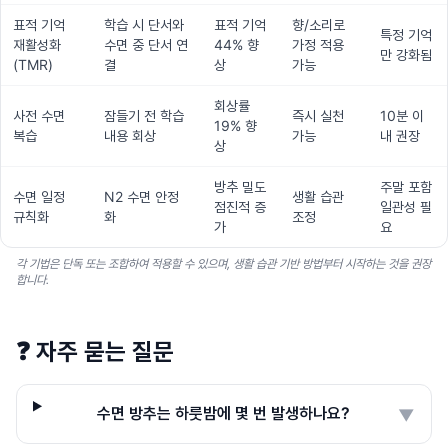
표적 기억
학습 시 단서와
표적 기억
향/소리로
특정 기억
재활성화
수면 중 단서 연
44% 향
가정 적용
만 강화됨
(TMR)
결
상
가능
회상률
사전 수면
잠들기 전 학습
즉시 실천
10분 이
19% 향
복습
내용 회상
가능
내 권장
상
방추 밀도
주말 포함
수면 일정
N2 수면 안정
생활 습관
점진적 증
일관성 필
규칙화
화
조정
가
요
각 기법은 단독 또는 조합하여 적용할 수 있으며, 생활 습관 기반 방법부터 시작하는 것을 권장
합니다.
❓
자주 묻는 질문
수면 방추는 하룻밤에 몇 번 발생하나요?
▼