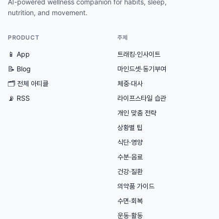
AI-powered wellness companion for habits, sleep,
nutrition, and movement.
PRODUCT
주제
📱 App
트래킹·인사이트
📝 Blog
마인드셋·동기부여
🗂
전체 아티클
체중·대사
📡 RSS
라이프스타일 습관
개인 맞춤 전략
상황별 팁
식단·영양
수분·음료
건강·질환
의약품 가이드
수면·회복
운동·활동