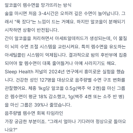
알코올이 렘수면을 망가뜨리는 방식
술을 마시면 처음 3-4시간은 오히려 깊은 수면이 늘어납니다. 그
래서 "푹 잤다"는 느낌이 드는 거예요. 하지만 알코올이 분해되기
시작하면 상황이 반전됩니다.
간이 알코올을 처리하면서 아세트알데히드가 생성되는데, 이 물질
이 뇌의 수면 조절 시스템을 교란시켜요. 특히 렘수면을 유도하는
아세틸콜린 시스템이 억제됩니다. 결과적으로 밤의 후반부에 집중
되어야 할 렘수면이 대폭 줄어들거나 아예 사라지기도 해요.
Sleep Health 저널의 2024년 연구에서 흥미로운 실험을 했습
니다. 건강한 성인 127명을 대상으로 음주량별 수면 구조 변화를
관찰했어요. 체중 1kg당 알코올 0.5g(맥주 약 2캔)을 마신 그룹
은 렘수면이 평균 18% 감소했고, 1g(맥주 4캔 또는 소주 반 병)
을 마신 그룹은 39%나 줄었습니다.
음주량별 렘수면 회복 타임라인
가장 궁금한 부분이죠. "그래서 얼마나 기다려야 정상으로 돌아오
나요?"