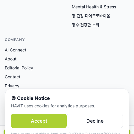
Mental Health & Stress
장 건강·마이크로바이옴
장수·건강한 노화
COMPANY
AI Connect
About
Editorial Policy
Contact
Privacy
Terms
🍪
Cookie Notice
HAVIT uses cookies for analytics purposes.
AI 보조 리서치, 사람이 검토한 콘텐츠.
Accept
Decline
© 2026 AI Connect Inc. All rights reserved.
Demo: shown to all visitors. Production: EU/EEA/UK/CH geo only (PRD §10.1).