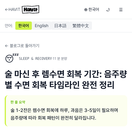
|
←
HAVIT
한국어
🌐
🌙
☰
언어
:
한국어
English
日本語
繁體中文
← 블로그로 돌아가기
😴
·
11
분 분량
SLEEP & RECOVERY
술 마신 후 렘수면 회복 기간: 음주량
별 수면 회복 타임라인 완전 정리
한 줄 요약
술 1-2잔은 렘수면 회복에 하루, 과음은 3-5일이 필요하며
음주량에 따라 회복 패턴이 완전히 달라집니다.