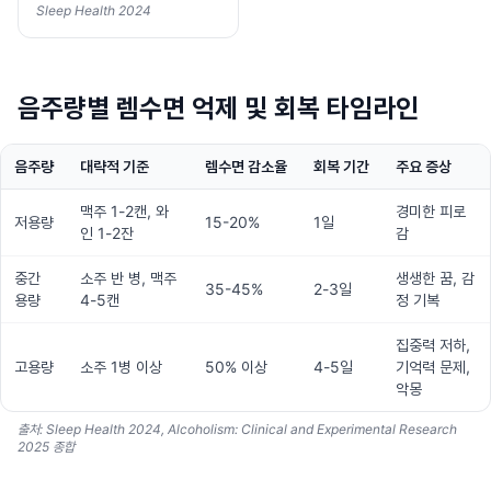
Sleep Health 2024
음주량별 렘수면 억제 및 회복 타임라인
음주량
대략적 기준
렘수면 감소율
회복 기간
주요 증상
맥주 1-2캔, 와
경미한 피로
저용량
15-20%
1일
인 1-2잔
감
중간
소주 반 병, 맥주
생생한 꿈, 감
35-45%
2-3일
용량
4-5캔
정 기복
집중력 저하,
고용량
소주 1병 이상
50% 이상
4-5일
기억력 문제,
악몽
출처: Sleep Health 2024, Alcoholism: Clinical and Experimental Research
2025 종합