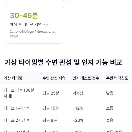
30-45분
야식 후 나디르 지연 시간
Chronobiology International,
2024
기상 타이밍별 수면 관성 및 인지 기능 비교
기상 타이밍
수면 관성 지속
인지 테스트 점수
주관적 각성도
나디르 직후 (30분
평균 25분
기준점
낮음
이내)
나디르 1시간 후
평균 15분
+12%
보통
나디르 2시간 후
평균 8분
+23%
높음