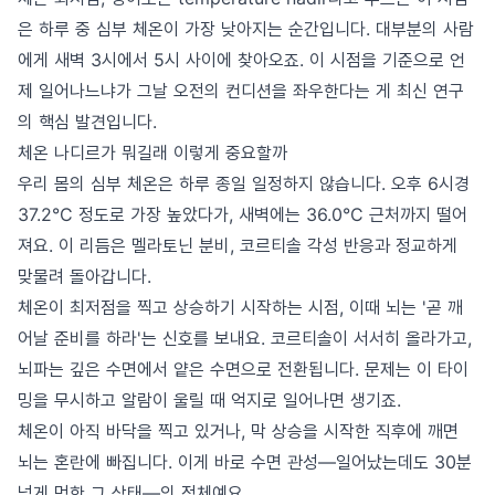
은 하루 중 심부 체온이 가장 낮아지는 순간입니다. 대부분의 사람
에게 새벽 3시에서 5시 사이에 찾아오죠. 이 시점을 기준으로 언
제 일어나느냐가 그날 오전의 컨디션을 좌우한다는 게 최신 연구
의 핵심 발견입니다.
체온 나디르가 뭐길래 이렇게 중요할까
우리 몸의 심부 체온은 하루 종일 일정하지 않습니다. 오후 6시경
37.2°C 정도로 가장 높았다가, 새벽에는 36.0°C 근처까지 떨어
져요. 이 리듬은 멜라토닌 분비, 코르티솔 각성 반응과 정교하게
맞물려 돌아갑니다.
체온이 최저점을 찍고 상승하기 시작하는 시점, 이때 뇌는 '곧 깨
어날 준비를 하라'는 신호를 보내요. 코르티솔이 서서히 올라가고,
뇌파는 깊은 수면에서 얕은 수면으로 전환됩니다. 문제는 이 타이
밍을 무시하고 알람이 울릴 때 억지로 일어나면 생기죠.
체온이 아직 바닥을 찍고 있거나, 막 상승을 시작한 직후에 깨면
뇌는 혼란에 빠집니다. 이게 바로 수면 관성—일어났는데도 30분
넘게 멍한 그 상태—의 정체예요.