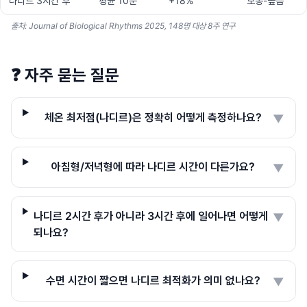
나디르 3시간 후
평균 10분
+18%
보통-높음
출처: Journal of Biological Rhythms 2025, 148명 대상 8주 연구
❓
자주 묻는 질문
체온 최저점(나디르)은 정확히 어떻게 측정하나요?
▼
아침형/저녁형에 따라 나디르 시간이 다른가요?
▼
나디르 2시간 후가 아니라 3시간 후에 일어나면 어떻게
▼
되나요?
수면 시간이 짧으면 나디르 최적화가 의미 없나요?
▼