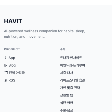
HAVIT
AI-powered wellness companion for habits, sleep,
nutrition, and movement.
PRODUCT
주제
📱 App
트래킹·인사이트
📝 Blog
마인드셋·동기부여
🗂
전체 아티클
체중·대사
📡 RSS
라이프스타일 습관
개인 맞춤 전략
상황별 팁
식단·영양
수분·음료