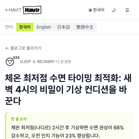
|
←
HAVIT
한국어
🌐
🌙
☰
언어
:
한국어
English
日本語
繁體中文
← 블로그로 돌아가기
😴
·
12
분 분량
SLEEP & RECOVERY
체온 최저점 수면 타이밍 최적화: 새
벽 4시의 비밀이 기상 컨디션을 바
꾼다
한 줄 요약
체온 최저점(나디르) 2시간 후 기상하면 수면 관성이 68%
감소하고, 오전 인지 기능이 23% 향상됩니다.