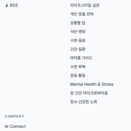
📡 RSS
라이프스타일 습관
개인 맞춤 전략
상황별 팁
식단·영양
수분·음료
건강·질환
의약품 가이드
수면·회복
운동·활동
Mental Health & Stress
장 건강·마이크로바이옴
장수·건강한 노화
COMPANY
AI Connect