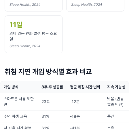
Sleep Health, 2024
Sleep Health, 2024
11일
의미 있는 변화 발생 평균 소요
일
Sleep Health, 2024
취침 지연 개입 방식별 효과 비교
개입 방식
8주 후 성공률
평균 취침 시간 변화
지속 가능성
스마트폰 사용 제한
낮음 (반동
23%
-12분
만
효과 빈번)
수면 위생 교육
31%
-18분
중간
낮 자율 시간 확보
61%
-41분
높음