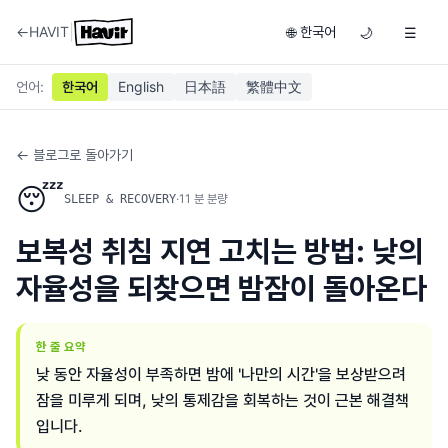
|
←
HAVIT
한국어
🌐
🌙
☰
언어
:
한국어
English
日本語
繁體中文
← 블로그로 돌아가기
😴
·
11
분 분량
SLEEP & RECOVERY
보복성 취침 지연 고치는 방법: 낮의
자율성을 되찾으면 밤잠이 돌아온다
한 줄 요약
낮 동안 자율성이 부족하면 밤에 '나만의 시간'을 보상받으려
잠을 미루게 되며, 낮의 통제감을 회복하는 것이 근본 해결책
입니다.