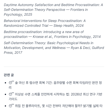
Daytime Autonomy Satisfaction and Bedtime Procrastination: A
Self-Determination Theory Perspective — Frontiers in
Psychology, 2025
Behavioral Interventions for Sleep Procrastination: A
Randomized Controlled Trial — Sleep Health, 2024
Bedtime procrastination: introducing a new area of
procrastination — Kroese et al., Frontiers in Psychology, 2014
Self-Determination Theory: Basic Psychological Needs in
Motivation, Development, and Wellness — Ryan & Deci, Guilford
Press, 2017
관련 글
😴
술 마신 후 렘수면 회복 기간: 음주량별 수면 회복 타임라인 완전 정
리
😴
이상성 수면 스케줄 안전하게 시작하는 법: 2026년 최신 연구 기반
가이드
😴
취침 전 블루라이트, 몇 시간 전부터 차단해야 할까? 밝기별 실제 타