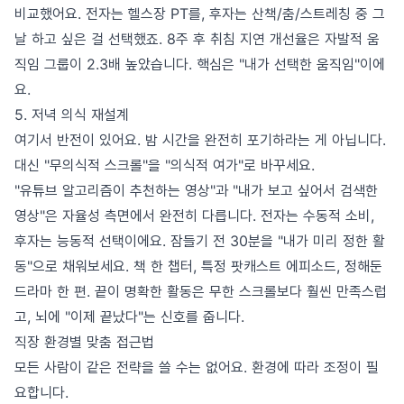
비교했어요. 전자는 헬스장 PT를, 후자는 산책/춤/스트레칭 중 그
날 하고 싶은 걸 선택했죠. 8주 후 취침 지연 개선율은 자발적 움
직임 그룹이 2.3배 높았습니다. 핵심은 "내가 선택한 움직임"이에
요.
5. 저녁 의식 재설계
여기서 반전이 있어요. 밤 시간을 완전히 포기하라는 게 아닙니다.
대신 "무의식적 스크롤"을 "의식적 여가"로 바꾸세요.
"유튜브 알고리즘이 추천하는 영상"과 "내가 보고 싶어서 검색한
영상"은 자율성 측면에서 완전히 다릅니다. 전자는 수동적 소비,
후자는 능동적 선택이에요. 잠들기 전 30분을 "내가 미리 정한 활
동"으로 채워보세요. 책 한 챕터, 특정 팟캐스트 에피소드, 정해둔
드라마 한 편. 끝이 명확한 활동은 무한 스크롤보다 훨씬 만족스럽
고, 뇌에 "이제 끝났다"는 신호를 줍니다.
직장 환경별 맞춤 접근법
모든 사람이 같은 전략을 쓸 수는 없어요. 환경에 따라 조정이 필
요합니다.