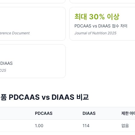
최대 30% 이상
PDCAAS vs DIAAS 점수 차이
erence Document
Journal of Nutrition 2025
DIAAS
2025
품 PDCAAS vs DIAAS 비교
PDCAAS
DIAAS
제한 아
1.00
114
없음