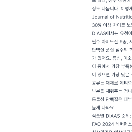
또 하나, 점수 상한이 
정도 나옵니다. 이렇
Journal of Nu
30% 이상 차이를 보
DIAAS에서는 유청이
필수 아미노산 9종,
단백질 품질 점수의 
가 있어요. 류신, 이
이 중에서 가장 부족
이 있으면 가장 낮은
콩류는 대체로 메티오
부분을 채워주는 겁니
동물성 단백질은 대부
높게 나와요.
식품별 DIAAS 순위
FAO 2024 레퍼런