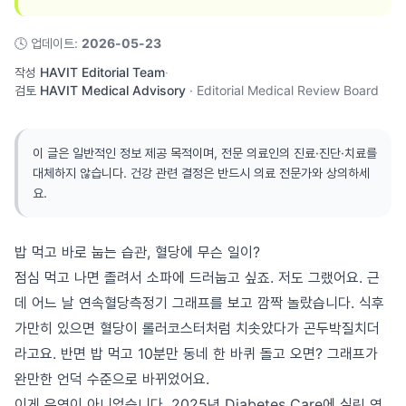
🕓
업데이트
:
2026-05-23
작성
HAVIT Editorial Team
·
검토
HAVIT Medical Advisory
·
Editorial Medical Review Board
이 글은 일반적인 정보 제공 목적이며, 전문 의료인의 진료·진단·치료를
대체하지 않습니다. 건강 관련 결정은 반드시 의료 전문가와 상의하세
요.
밥 먹고 바로 눕는 습관, 혈당에 무슨 일이?
점심 먹고 나면 졸려서 소파에 드러눕고 싶죠. 저도 그랬어요. 근
데 어느 날 연속혈당측정기 그래프를 보고 깜짝 놀랐습니다. 식후
가만히 있으면 혈당이 롤러코스터처럼 치솟았다가 곤두박질치더
라고요. 반면 밥 먹고 10분만 동네 한 바퀴 돌고 오면? 그래프가
완만한 언덕 수준으로 바뀌었어요.
이게 우연이 아니었습니다. 2025년 Diabetes Care에 실린 연