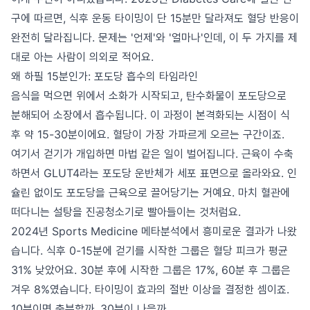
구에 따르면, 식후 운동 타이밍이 단 15분만 달라져도 혈당 반응이
완전히 달라집니다. 문제는 '언제'와 '얼마나'인데, 이 두 가지를 제
대로 아는 사람이 의외로 적어요.
왜 하필 15분인가: 포도당 흡수의 타임라인
음식을 먹으면 위에서 소화가 시작되고, 탄수화물이 포도당으로
분해되어 소장에서 흡수됩니다. 이 과정이 본격화되는 시점이 식
후 약 15-30분이에요. 혈당이 가장 가파르게 오르는 구간이죠.
여기서 걷기가 개입하면 마법 같은 일이 벌어집니다. 근육이 수축
하면서 GLUT4라는 포도당 운반체가 세포 표면으로 올라와요. 인
슐린 없이도 포도당을 근육으로 끌어당기는 거예요. 마치 혈관에
떠다니는 설탕을 진공청소기로 빨아들이는 것처럼요.
2024년 Sports Medicine 메타분석에서 흥미로운 결과가 나왔
습니다. 식후 0-15분에 걷기를 시작한 그룹은 혈당 피크가 평균
31% 낮았어요. 30분 후에 시작한 그룹은 17%, 60분 후 그룹은
겨우 8%였습니다. 타이밍이 효과의 절반 이상을 결정한 셈이죠.
10분이면 충분할까, 30분이 나을까