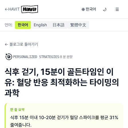
|
←
HAVIT
한국어
🌐
🌙
☰
언어
:
한국어
English
日本語
繁體中文
← 블로그로 돌아가기
🎯
·
8
분 분량
PERSONALIZED STRATEGIES
식후 걷기, 15분이 골든타임인 이
유: 혈당 반응 최적화하는 타이밍의
과학
한 줄 요약
식후 15분 이내 10-20분 걷기가 혈당 스파이크를 평균 31%
줄여줍니다.