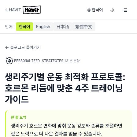
|
←
HAVIT
한국어
🌐
🌙
☰
언어
:
한국어
English
日本語
繁體中文
← 블로그로 돌아가기
🎯
·
13
분 분량
PERSONALIZED STRATEGIES
생리주기별 운동 최적화 프로토콜:
호르몬 리듬에 맞춘 4주 트레이닝
가이드
한 줄 요약
생리주기 호르몬 변화에 맞춰 운동 강도와 종류를 조절하면
같은 노력으로 더 나은 결과를 얻을 수 있습니다.