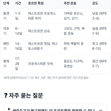
단계
기간
호르몬 특징
추천 운동
강도
월경
1-5
에스트로겐·프로게스
가벼운 유산소,
낮음 (RPE
기
일
테론 최저
요가, 걷기
3-4)
여포
6-
고강도 근력, 복
높음 (RPE
에스트로겐 상승
기
14일
합 운동
7-9)
배란
14-
에스트로겐 정점, 테스
파워·폭발력 훈
최고 (RPE
기
16일
토스테론↑
련
8-10)
17-
황체
중강도 지구력,
중간 (RPE
28
프로게스테론 우세
기
유연성
5-7)
일
RPE(운동자각도)는 1-10 척도 기준. 개인 주기 길이에 따라 기간 조정 필요
❓
자주 묻는 질문
생리주기가 불규칙해도 이 프로토콜을 적용할 수 있나