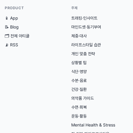
PRODUCT
주제
📱 App
트래킹·인사이트
📝 Blog
마인드셋·동기부여
🗂
전체 아티클
체중·대사
📡 RSS
라이프스타일 습관
개인 맞춤 전략
상황별 팁
식단·영양
수분·음료
건강·질환
의약품 가이드
수면·회복
운동·활동
Mental Health & Stress