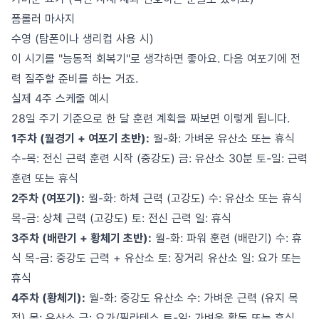
폼롤러 마사지
수영 (탐폰이나 생리컵 사용 시)
이 시기를 "능동적 회복기"로 생각하면 좋아요. 다음 여포기에 전
력 질주할 준비를 하는 거죠.
실제 4주 스케줄 예시
28일 주기 기준으로 한 달 훈련 계획을 짜보면 이렇게 됩니다.
1주차 (월경기 + 여포기 초반):
월-화: 가벼운 유산소 또는 휴식
수-목: 전신 근력 훈련 시작 (중강도) 금: 유산소 30분 토-일: 근력
훈련 또는 휴식
2주차 (여포기):
월-화: 하체 근력 (고강도) 수: 유산소 또는 휴식
목-금: 상체 근력 (고강도) 토: 전신 근력 일: 휴식
3주차 (배란기 + 황체기 초반):
월-화: 파워 훈련 (배란기) 수: 휴
식 목-금: 중강도 근력 + 유산소 토: 장거리 유산소 일: 요가 또는
휴식
4주차 (황체기):
월-화: 중강도 유산소 수: 가벼운 근력 (유지 목
적) 목: 유산소 금: 요가/필라테스 토-일: 가벼운 활동 또는 휴식