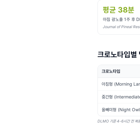
평균 38분
아침 광노출 1주 후 
Journal of Pineal Re
크로노타입별 
크로노타입
아침형 (Morning Lar
중간형 (Intermediat
올빼미형 (Night Owl
DLMO 기준 4-6시간 전 복