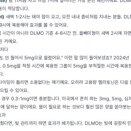
te)
밤 11시쯤 자고 아침 7시에 일어나는 가장 흔한 패턴이에요. DLM
복용이 적당합니다.
l)
새벽 1-2시는 돼야 잠이 오고, 오전 내내 좀비처럼 지내는 분들. DLM
-9시에 복용해야 효과를 볼 수 있어요.
 시간이 아니라 DLMO 기준 4-6시간 전. 올빼미형이 새벽 2시에 자면
은 거예요.
먼저다
도 안 들어서 5mg으로 올렸어요." 이런 말 많이 들어보셨죠? 2024년 S
. 0.5mg을 적정 시간에 복용한 그룹이 5mg을 부적절한 시간에 복용
다.
 타이밍이 틀리면 소용없다는 얘기예요. 오히려 고용량 멜라토닌은 다음
으킬 수 있어요.
경우 0.3-1mg이면 충분합니다. 미국에서 흔히 파는 3mg, 5mg, 심
배에 달하는 양이에요. 몸이 필요로 하는 것보다 훨씬 많은 양을 쏟아붓는
효과
췄다면, 빛 관리까지 하면 효과가 배가됩니다. DLMO는 빛에 굉장히