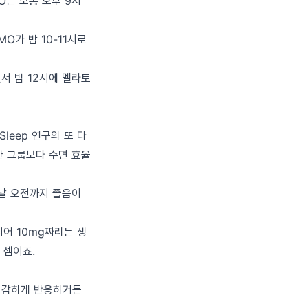
O는 보통 오후 9시
O가 밤 10-11시로
서 밤 12시에 멜라토
leep 연구의 또 다
한 그룹보다 수면 효율
 날 오전까지 졸음이
지어 10mg짜리는 생
 셈이죠.
 민감하게 반응하거든