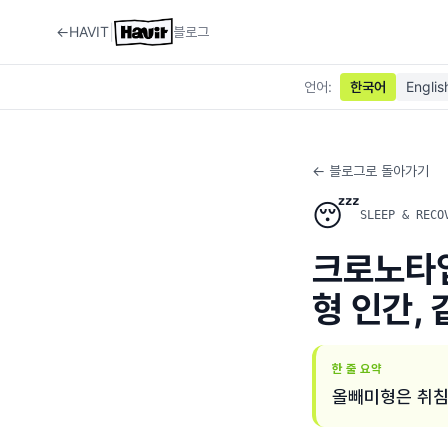
|
←
HAVIT
블로그
언어
:
한국어
Englis
← 블로그로 돌아가기
😴
SLEEP & RECO
크로노타입
형 인간,
한 줄 요약
올빼미형은 취침 