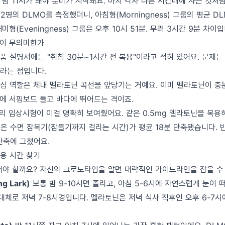
 밤 11시가 돼야 분비가 시작돼요. 마치 각자 다른 시간대에 사는 것처럼
2명의 DLMO를 측정했더니, 아침형(Morningness) 그룹의 평균 DL
형(Eveningness) 그룹은 오후 10시 51분. 무려 3시간 9분 차이입
말이 무의미한가
 설명서에는 "취침 30분~1시간 전 복용"이라고 적혀 있어요. 문제는
라는 점입니다.
심 역할은 체내 멜라토닌 곡선을 앞당기는 거예요. 이미 멜라토닌이 충
뒤에 서핑보드 들고 바다에 뛰어드는 격이죠.
저널의 임상시험이 이걸 명확히 보여줬어요. 같은 0.5mg 멜라토닌을 복용해
은 수면 잠복기(잠들기까지 걸리는 시간)가 평균 18분 단축됐습니다. 
단축에 그쳤어요.
용 시간 찾기
어야 할까요? 자신의 크로노타입을 알면 대략적인 가이드라인을 잡을 수
g Lark)
보통 밤 9-10시면 졸리고, 아침 5-6시에 자연스럽게 눈이 
대체로 저녁 7-8시경입니다. 멜라토닌은 저녁 식사 직후인 오후 6-7시