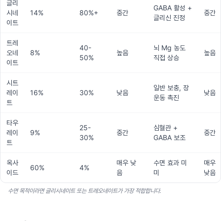
글리
GABA 활성 +
시네
14%
80%+
중간
중간
글리신 진정
이트
트레
40-
뇌 Mg 농도
오네
8%
높음
높음
50%
직접 상승
이트
시트
일반 보충, 장
레이
16%
30%
낮음
낮음
운동 촉진
트
타우
25-
심혈관 +
레이
9%
중간
중간
30%
GABA 보조
트
옥사
매우 낮
수면 효과 미
매우
60%
4%
이드
음
미
낮음
수면 목적이라면 글리시네이트 또는 트레오네이트가 가장 적합합니다.