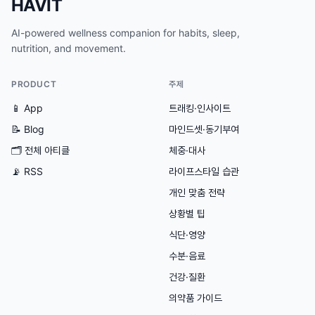
HAVIT
AI-powered wellness companion for habits, sleep,
nutrition, and movement.
PRODUCT
주제
📱 App
트래킹·인사이트
📝 Blog
마인드셋·동기부여
🗂
전체 아티클
체중·대사
📡 RSS
라이프스타일 습관
개인 맞춤 전략
상황별 팁
식단·영양
수분·음료
건강·질환
의약품 가이드