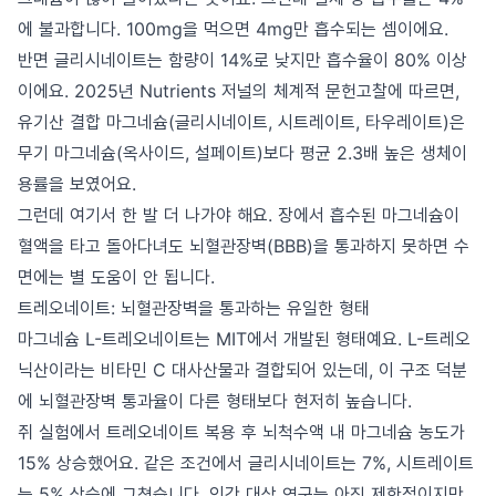
에 불과합니다. 100mg을 먹으면 4mg만 흡수되는 셈이에요.
반면 글리시네이트는 함량이 14%로 낮지만 흡수율이 80% 이상
이에요. 2025년 Nutrients 저널의 체계적 문헌고찰에 따르면,
유기산 결합 마그네슘(글리시네이트, 시트레이트, 타우레이트)은
무기 마그네슘(옥사이드, 설페이트)보다 평균 2.3배 높은 생체이
용률을 보였어요.
그런데 여기서 한 발 더 나가야 해요. 장에서 흡수된 마그네슘이
혈액을 타고 돌아다녀도 뇌혈관장벽(BBB)을 통과하지 못하면 수
면에는 별 도움이 안 됩니다.
트레오네이트: 뇌혈관장벽을 통과하는 유일한 형태
마그네슘 L-트레오네이트는 MIT에서 개발된 형태예요. L-트레오
닉산이라는 비타민 C 대사산물과 결합되어 있는데, 이 구조 덕분
에 뇌혈관장벽 통과율이 다른 형태보다 현저히 높습니다.
쥐 실험에서 트레오네이트 복용 후 뇌척수액 내 마그네슘 농도가
15% 상승했어요. 같은 조건에서 글리시네이트는 7%, 시트레이트
는 5% 상승에 그쳤습니다. 인간 대상 연구는 아직 제한적이지만,