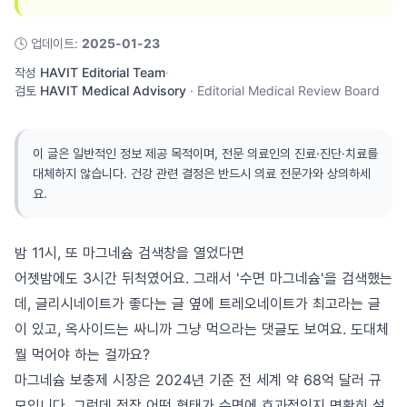
🕓
업데이트
:
2025-01-23
작성
HAVIT Editorial Team
·
검토
HAVIT Medical Advisory
·
Editorial Medical Review Board
이 글은 일반적인 정보 제공 목적이며, 전문 의료인의 진료·진단·치료를
대체하지 않습니다. 건강 관련 결정은 반드시 의료 전문가와 상의하세
요.
밤 11시, 또 마그네슘 검색창을 열었다면
어젯밤에도 3시간 뒤척였어요. 그래서 '수면 마그네슘'을 검색했는
데, 글리시네이트가 좋다는 글 옆에 트레오네이트가 최고라는 글
이 있고, 옥사이드는 싸니까 그냥 먹으라는 댓글도 보여요. 도대체
뭘 먹어야 하는 걸까요?
마그네슘 보충제 시장은 2024년 기준 전 세계 약 68억 달러 규
모입니다. 그런데 정작 어떤 형태가 수면에 효과적인지 명확히 설