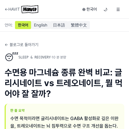
|
←
HAVIT
한국어
🌐
🌙
☰
언어
:
한국어
English
日本語
繁體中文
← 블로그로 돌아가기
😴
·
10
분 분량
SLEEP & RECOVERY
수면용 마그네슘 종류 완벽 비교: 글
리시네이트 vs 트레오네이트, 뭘 먹
어야 잘 잘까?
한 줄 요약
수면 목적이라면 글리시네이트는 GABA 활성화로 깊은 이완
을, 트레오네이트는 뇌 침투력으로 수면 구조 개선을 돕는다.