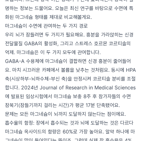
명하는 정보는 드물어요. 오늘은 최신 연구를 바탕으로 수면에 특
화된 마그네슘 형태를 제대로 비교해볼게요.
마그네슘이 수면에 관여하는 두 가지 경로
우리 뇌가 잠들려면 두 가지가 필요해요. 흥분을 가라앉히는 신경
전달물질 GABA의 활성화, 그리고 스트레스 호르몬 코르티솔의
억제. 마그네슘은 이 두 가지 모두에 관여합니다.
GABA-A 수용체에 마그네슘이 결합하면 신경 흥분이 줄어들어
요. 마치 시끄러운 카페에서 볼륨을 낮추는 것처럼요. 동시에 HPA
축(시상하부-뇌하수체-부신 축)을 안정시켜 코르티솔 분비를 조절
합니다. 2024년 Journal of Research in Medical Sciences
에 발표된 임상시험에서 마그네슘 보충 8주 후 참가자들의 수면
잠복기(잠들기까지 걸리는 시간)가 평균 17분 단축됐어요.
문제는 모든 마그네슘이 뇌까지 도달하지 않는다는 점이에요.
흡수율의 함정: 장에서 흡수되는 것과 뇌에 도달하는 것은 다르다
마그네슘 옥사이드의 함량은 60%로 가장 높아요. 알약 하나에 마
그네슘이 많이 들어있다는 뜻이죠. 그런데 실제 장 흡수율은 4%