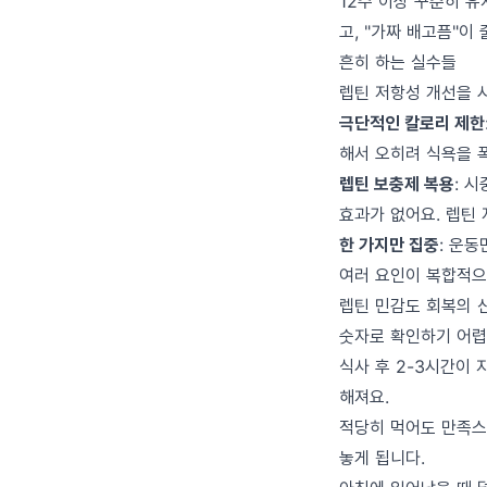
12주 이상 꾸준히 
고, "가짜 배고픔"이
흔히 하는 실수들
렙틴 저항성 개선을 
극단적인 칼로리 제한
해서 오히려 식욕을 폭
렙틴 보충제 복용
: 
효과가 없어요. 렙틴
한 가지만 집중
: 운
여러 요인이 복합적으
렙틴 민감도 회복의 
숫자로 확인하기 어렵
식사 후 2-3시간이 
해져요.
적당히 먹어도 만족스
놓게 됩니다.