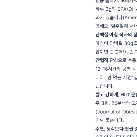
염증 줄이기: 오메가
하루 2g의 EPA/D
과가 있습니다(America
공해요. 일주일에 서
단백질 아침 식사의 
아침에 단백질 30g
합이면 충분해요. 빈
간헐적 단식으로 수용
12-16시간의 공복 
니라 "안 먹는 시간"
쉽습니다.
짧고 강하게, HIIT 운
주 3회, 20분씩의
(Journal of Ob
과도 좋습니다.
수면, 생각보다 훨씬