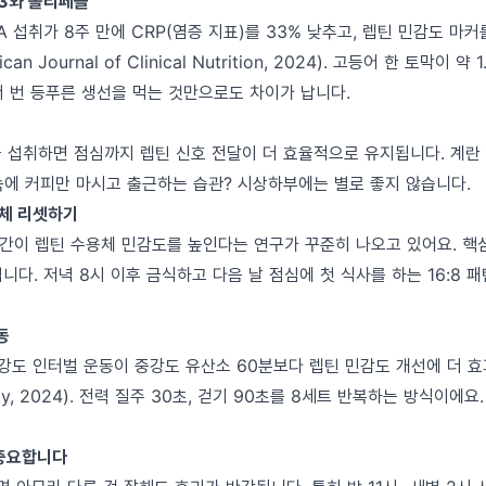
-3와 폴리페놀
HA 섭취가 8주 만에 CRP(염증 지표)를 33% 낮추고, 렙틴 민감도 마
n Journal of Clinical Nutrition, 2024). 고등어 한 토막이 약
너 번 등푸른 생선을 먹는 것만으로도 차이가 납니다.
힘
을 섭취하면 점심까지 렙틴 신호 전달이 더 효율적으로 유지됩니다. 계란
속에 커피만 마시고 출근하는 습관? 시상하부에는 별로 좋지 않습니다.
체 리셋하기
시간이 렙틴 수용체 민감도를 높인다는 연구가 꾸준히 나오고 있어요. 핵심
입니다. 저녁 8시 이후 금식하고 다음 날 점심에 첫 식사를 하는 16:8 
동
 고강도 인터벌 운동이 중강도 유산소 60분보다 렙틴 민감도 개선에 더
esity, 2024). 전력 질주 30초, 걷기 90초를 8세트 반복하는 방식이에
 중요합니다