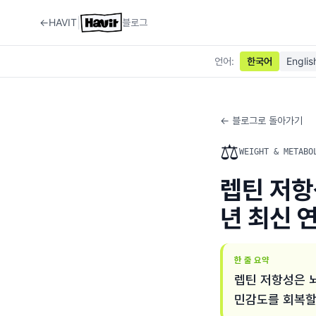
|
←
HAVIT
블로그
언어
:
한국어
Englis
← 블로그로 돌아가기
⚖️
WEIGHT & METABO
렙틴 저항
년 최신 
한 줄 요약
렙틴 저항성은 
민감도를 회복할