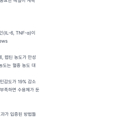
 중요한 메일이 계속
-6, TNF-α)이
ews
, 렙틴 농도가 만성
농도는 혈중 농도 대
 민감도가 19% 감소
 부족하면 수용체가 둔
효과가 입증된 방법들