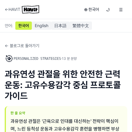
|
←
HAVIT
한국어
🌐
🌙
☰
언어
:
한국어
English
日本語
繁體中文
← 블로그로 돌아가기
🎯
·
13
분 분량
PERSONALIZED STRATEGIES
과유연성 관절을 위한 안전한 근력
운동: 고유수용감각 중심 프로토콜
가이드
한 줄 요약
과유연성 관절은 '근육으로 인대를 대신하는' 전략이 핵심이
며, 느린 등척성 운동과 고유수용감각 훈련을 병행하면 부상