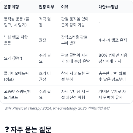
운동 유형
권장 여부
이유
대안/수정법
등척성 운동 (플
적극 권
관절 움직임 없이
-
랭크, 벽 밀기)
장
근육 강화 가능
느린 템포 저항
갑작스러운 관절
권장
4-4-4 템포 유지
운동
부하 방지
주의 필
관절 끝범위 자세
80% 범위만 사용,
요가 (일반)
요
가 인대 손상 유발
강사에게 고지
플라이오메트릭
초기 비
착지 시 과도한 관
충분한 근력 확보
(점프)
권장
절 부하
후 낮은 강도부터
고중량 스쿼트/데
주의 필
자세 무너짐 시 관
가벼운 무게로 자
드리프트
요
절 과신전 위험
세 완벽히 유지
출처: Physical Therapy 2024, Rheumatology 2025 가이드라인 종합
❓
자주 묻는 질문