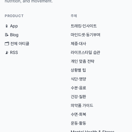
nutrition, and movement.
PRODUCT
주제
📱 App
트래킹·인사이트
📝 Blog
마인드셋·동기부여
🗂
전체 아티클
체중·대사
📡 RSS
라이프스타일 습관
개인 맞춤 전략
상황별 팁
식단·영양
수분·음료
건강·질환
의약품 가이드
수면·회복
운동·활동
Mental Health & Stress