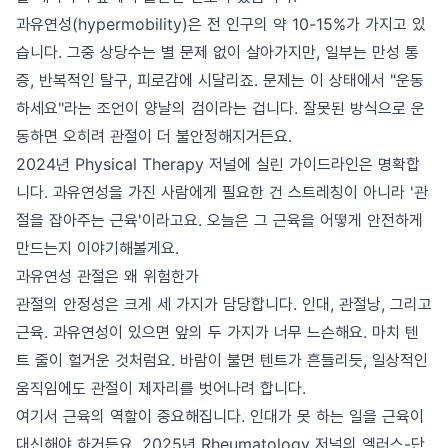
과유연성(hypermobility)은 전 인구의 약 10-15%가 가지고 있
습니다. 그중 상당수는 별 문제 없이 살아가지만, 일부는 만성 통
증, 반복적인 탈구, 피로감에 시달리죠. 문제는 이 상태에서 "운동
하세요"라는 조언이 양날의 검이라는 겁니다. 잘못된 방식으로 운
동하면 오히려 관절이 더 불안정해지거든요.
2024년 Physical Therapy 저널에 실린 가이드라인은 명확합
니다. 과유연성을 가진 사람에게 필요한 건 스트레칭이 아니라 '관
절을 잡아주는 근육'이라고요. 오늘은 그 근육을 어떻게 안전하게
만드는지 이야기해볼게요.
과유연성 관절은 왜 위험한가
관절의 안정성은 크게 세 가지가 담당합니다. 인대, 관절낭, 그리고
근육. 과유연성이 있으면 앞의 두 가지가 너무 느슨해요. 마치 텐
트 줄이 헐거운 것처럼요. 바람이 불면 텐트가 흔들리듯, 일상적인
움직임에도 관절이 제자리를 벗어나려 합니다.
여기서 근육의 역할이 중요해집니다. 인대가 못 하는 일을 근육이
대신해야 하거든요. 2025년 Rheumatology 저널의 엘러스-단