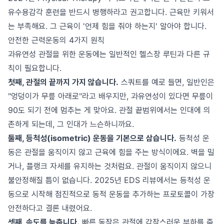
유수용감각 훈련을 반드시 병행하라고 권고합니다. 근육만 키워서
는 부족해요. 그 근육이 '언제 힘을 줘야 하는지' 알아야 합니다.
안전한 근력운동의 4가지 원칙
과유연성 관절을 위한 운동에는 일반적인 헬스장 루틴과 다른 규
칙이 필요합니다.
첫째, 관절의 끝까지 가지 않습니다.
스쿼트를 예로 들면, 일반인은
"엉덩이가 무릎 아래로"라고 배우지만, 과유연성이 있다면 무릎이
90도 되기 전에 멈추는 게 맞아요. 관절 끝범위에서는 인대에 의
존하게 되는데, 그 인대가 느슨하니까요.
둘째, 등척성(isometric) 운동을 기본으로 삼습니다.
등척성 운
동은 관절을 움직이지 않고 근육에 힘을 주는 방식이에요. 벽을 밀
거나, 플랭크 자세를 유지하는 것처럼요. 관절이 움직이지 않으니
불안정해질 틈이 없습니다. 2025년 EDS 리뷰에서는 등척성 운
동으로 시작해 점진적으로 동적 운동을 추가하는 프로토콜이 가장
안전하다고 결론 내렸어요.
셋째, 속도를 늦춥니다.
빠른 동작은 관절에 갑작스러운 부하를 줍