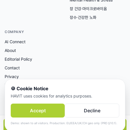
장 건강·마이크로바이옴
장수·건강한 노화
COMPANY
AI Connect
About
Editorial Policy
Contact
Privacy
Terms
🍪
Cookie Notice
HAVIT uses cookies for analytics purposes.
AI 보조 리서치, 사람이 검토한 콘텐츠.
Accept
Decline
© 2026 AI Connect Inc. All rights reserved.
Demo: shown to all visitors. Production: EU/EEA/UK/CH geo only (PRD §10.1).
📱
앱에서 더 보기