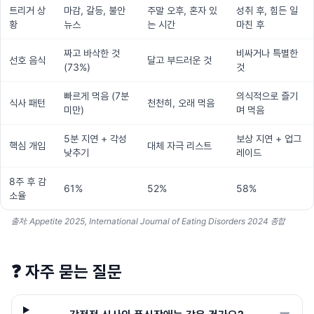
트리거 상
마감, 갈등, 불안
주말 오후, 혼자 있
성취 후, 힘든 일
황
뉴스
는 시간
마친 후
짜고 바삭한 것
비싸거나 특별한
선호 음식
달고 부드러운 것
(73%)
것
빠르게 먹음 (7분
의식적으로 즐기
식사 패턴
천천히, 오래 먹음
미만)
며 먹음
5분 지연 + 각성
보상 지연 + 업그
핵심 개입
대체 자극 리스트
낮추기
레이드
8주 후 감
61%
52%
58%
소율
출처: Appetite 2025, International Journal of Eating Disorders 2024 종합
❓
자주 묻는 질문