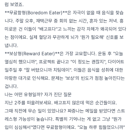
럼 보였죠.
**무료함형(Boredom Eater)**은 자극이 없을 때 음식을 찾습
니다. 주말 오후, 재택근무 중 회의 없는 시간, 혼자 있는 저녁. 흥
미로운 건 이들이 "배고프다"고 느끼는 감각 자체가 왜곡되어 있다
는 점이에요. 실제 혈당과 무관하게 뇌가 '뭔가 필요해' 신호를 보
냅니다.
**보상형(Reward Eater)**은 가장 교묘합니다. 운동 후 "오늘
열심히 했으니까", 프로젝트 끝나고 "이 정도는 괜찮지", 다이어트
일주일 후 "잘 버텼으니까 치팅데이". 이들은 음식을 성취에 대한
마땅한 대가로 인식해요. 문제는 '보상'의 빈도가 점점 높아진다는
겁니다.
나는 어떤 유형일까? 자가 진단 질문
지난 2주를 떠올려보세요. 배고프지 않은데 먹은 순간들이요.
그때 직전에 무슨 일이 있었나요? 짜증나는 메일을 받았다면 스트
레스형 가능성이 높습니다. 특별히 기억나는 게 없고 그냥 "뭔가
입이 심심해서"였다면 무료함형이에요. "오늘 하루 힘들었으니까"