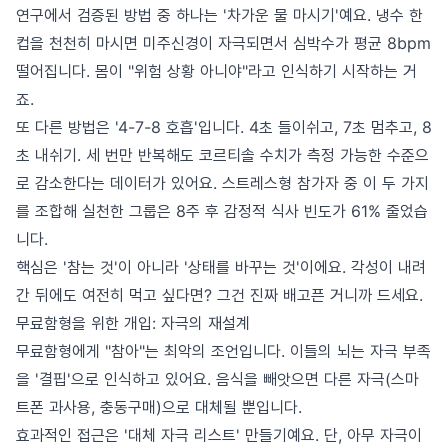
연구에서 검증된 방법 중 하나는 '차가운 물 마시기'예요. 냉수 한
컵을 천천히 마시면 미주신경이 자극되면서 심박수가 평균 8bpm
떨어집니다. 몸이 "위험 상황 아니야"라고 인식하기 시작하는 거
죠.
또 다른 방법은 '4-7-8 호흡'입니다. 4초 들이쉬고, 7초 멈추고, 8
초 내쉬기. 세 번만 반복해도 코르티솔 수치가 측정 가능한 수준으
로 감소한다는 데이터가 있어요. 스트레스형 참가자 중 이 두 가지
를 조합해 실천한 그룹은 8주 후 감정적 식사 빈도가 61% 줄었습
니다.
핵심은 '참는 것'이 아니라 '상태를 바꾸는 것'이에요. 각성이 내려
간 뒤에도 여전히 먹고 싶다면? 그건 진짜 배고픈 거니까 드세요.
무료함형을 위한 개입: 자극의 재설계
무료함형에게 "참아"는 최악의 조언입니다. 이들의 뇌는 자극 부족
을 '결핍'으로 인식하고 있어요. 음식을 빼앗으면 다른 자극(스마
트폰 과사용, 충동구매)으로 대체될 뿐입니다.
효과적인 접근은 '대체 자극 리스트' 만들기예요. 단, 아무 자극이