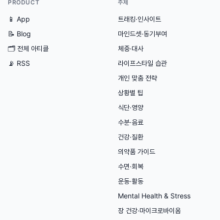
PRODUCT
주제
📱 App
트래킹·인사이트
📝 Blog
마인드셋·동기부여
🗂
전체 아티클
체중·대사
📡 RSS
라이프스타일 습관
개인 맞춤 전략
상황별 팁
식단·영양
수분·음료
건강·질환
의약품 가이드
수면·회복
운동·활동
Mental Health & Stress
장 건강·마이크로바이옴