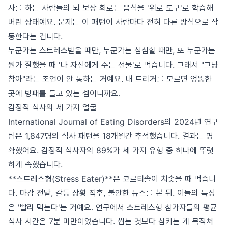
사를 하는 사람들의 뇌 보상 회로는 음식을 '위로 도구'로 학습해
버린 상태예요. 문제는 이 패턴이 사람마다 전혀 다른 방식으로 작
동한다는 겁니다.
누군가는 스트레스받을 때만, 누군가는 심심할 때만, 또 누군가는
뭔가 잘했을 때 '나 자신에게 주는 선물'로 먹습니다. 그래서 "그냥
참아"라는 조언이 안 통하는 거예요. 내 트리거를 모르면 엉뚱한
곳에 방패를 들고 있는 셈이니까요.
감정적 식사의 세 가지 얼굴
International Journal of Eating Disorders의 2024년 연구
팀은 1,847명의 식사 패턴을 18개월간 추적했습니다. 결과는 명
확했어요. 감정적 식사자의 89%가 세 가지 유형 중 하나에 뚜렷
하게 속했습니다.
**스트레스형(Stress Eater)**은 코르티솔이 치솟을 때 먹습니
다. 마감 전날, 갈등 상황 직후, 불안한 뉴스를 본 뒤. 이들의 특징
은 '빨리 먹는다'는 거예요. 연구에서 스트레스형 참가자들의 평균
식사 시간은 7분 미만이었습니다. 씹는 것보다 삼키는 게 목적처