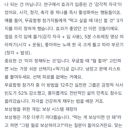
나 되는 건 아닙니다. 연구에서 효과가 입증된 건 '감각적 자극'이
었어요. 시각, 청각, 촉각 중 하나를 즉시 활성화하는 행동들이죠.
예를 들어, 무료함형 참가자들에게 "먹고 싶을 때 대신 할 것" 3가
지를 미리 정하게 했습니다. 효과가 좋았던 건 이런 것들이에요.
얼음 조각 입에 물기(감각 자극 + 입 사용), 5분 스트레칭 영상 따
라하기(시각 + 운동), 좋아하는 노래 한 곡 크게 틀고 따라 부르기
(청각 + 발성).
중요한 건 '미리 정해두는 것'입니다. 무료할 때 "뭘 할까" 고민하
면 뇌는 가장 쉬운 선택지(=먹기)로 갑니다. 냉장고 문에 리스트
를 붙여두세요. 선택 피로를 없애는 거예요.
무료함형 참가자 중 이 방법을 12주간 실천한 그룹은 감정적 식사
빈도가 52% 감소했고, 흥미롭게도 전반적인 삶의 만족도 점수도
올라갔습니다. 자극을 건강하게 채우는 법을 배운 거죠.
보상형을 위한 개입: 보상 시스템 재정의
보상형은 가장 다루기 까다롭습니다. "먹는 게 보상이면 안 돼"라
고 하면 "그럼 뭘로 보상하라고?"라는 질문이 돌아오거든요. 맞는