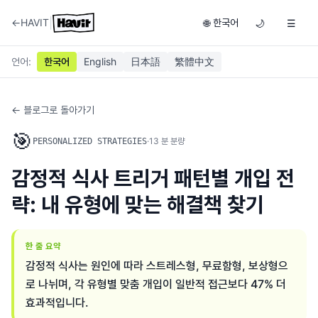
|
←
HAVIT
한국어
🌐
🌙
☰
언어
:
한국어
English
日本語
繁體中文
← 블로그로 돌아가기
🎯
·
13
분 분량
PERSONALIZED STRATEGIES
감정적 식사 트리거 패턴별 개입 전
략: 내 유형에 맞는 해결책 찾기
한 줄 요약
감정적 식사는 원인에 따라 스트레스형, 무료함형, 보상형으
로 나뉘며, 각 유형별 맞춤 개입이 일반적 접근보다 47% 더
효과적입니다.