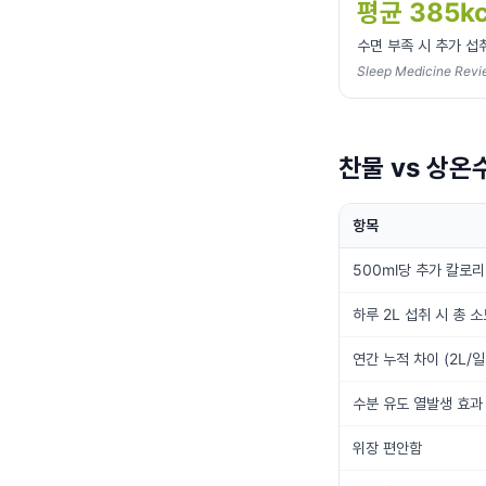
평균 385kc
수면 부족 시 추가 섭
Sleep Medicine Revi
찬물 vs 상온
항목
500ml당 추가 칼로리
하루 2L 섭취 시 총 
연간 누적 차이 (2L/일
수분 유도 열발생 효과
위장 편안함