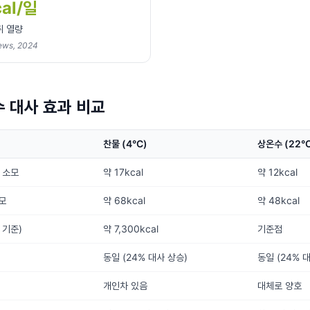
al/일
취 열량
ews, 2024
수 대사 효과 비교
찬물 (4°C)
상온수 (22°
 소모
약 17kcal
약 12kcal
소모
약 68kcal
약 48kcal
 기준)
약 7,300kcal
기준점
동일 (24% 대사 상승)
동일 (24% 
개인차 있음
대체로 양호