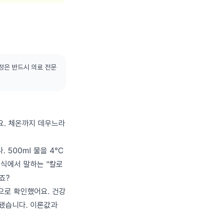
정은 반드시 의료 전문
요. 체온까지 데우느라
 500ml 물을 4°C
 음식에서 말하는 "칼로
작죠?
 실험으로 확인했어요. 건강
소모됐습니다. 이론값과