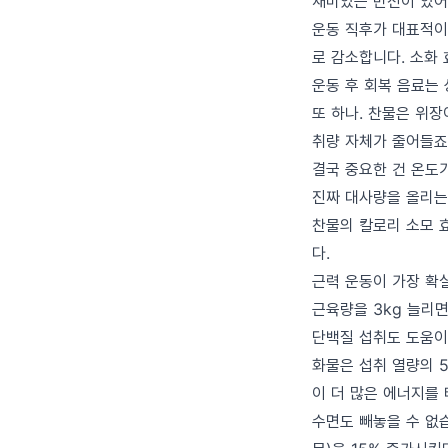
재미있는 반전이 있어
운동 직후가 대표적이
로 감소합니다. 소화 
운동 후 회복 음료는
또 하나. 찬물은 위장
취량 자체가 줄어들죠.
결국 중요한 건 온도
진짜 대사량을 올리는
찬물의 칼로리 소모 
다.
근력 운동이 가장 확실해
근육량을 3kg 늘리면
단백질 섭취도 도움이 
화물은 섭취 열량의 5
이 더 많은 에너지를
수면도 빼놓을 수 없습