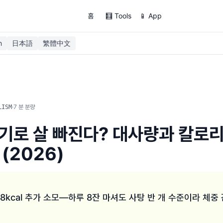
홈
🧮 Tools
📱 App
h
日本語
繁體中文
·
7
분 분량
LISM
기로 살 빠진다? 대사량과 칼로
(2026)
 8kcal 추가 소모—하루 8잔 마셔도 사탕 반 개 수준이라 체중