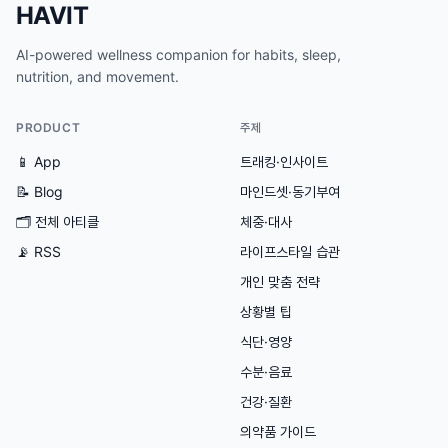
HAVIT
AI-powered wellness companion for habits, sleep,
nutrition, and movement.
PRODUCT
주제
📱 App
트래킹·인사이트
📝 Blog
마인드셋·동기부여
🗂
전체 아티클
체중·대사
📡 RSS
라이프스타일 습관
개인 맞춤 전략
상황별 팁
식단·영양
수분·음료
건강·질환
의약품 가이드