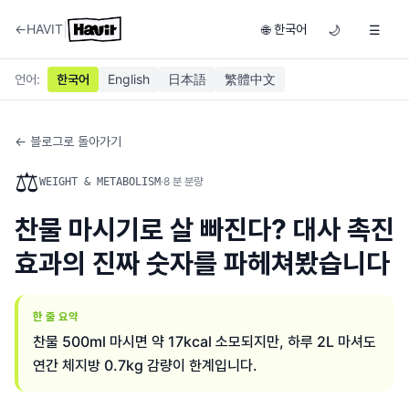
|
←
HAVIT
한국어
🌐
🌙
☰
언어
:
한국어
English
日本語
繁體中文
← 블로그로 돌아가기
⚖️
·
8
분 분량
WEIGHT & METABOLISM
찬물 마시기로 살 빠진다? 대사 촉진
효과의 진짜 숫자를 파헤쳐봤습니다
한 줄 요약
찬물 500ml 마시면 약 17kcal 소모되지만, 하루 2L 마셔도
연간 체지방 0.7kg 감량이 한계입니다.