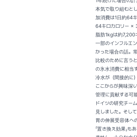
1年続けた場合の計
本気で取り組むと
加消費は1日約64
64キロカロリー × 
脂肪1kgは約7,2
一部のインフルエン
かった場合の話。
比較のために言うと
の氷水消費に相当
冷水が（間接的に
ここからが興味深
管理に貢献する可
ドイツの研究チーム
見しました。そし
胃の伸展受容体へ
「置き換え効果」も