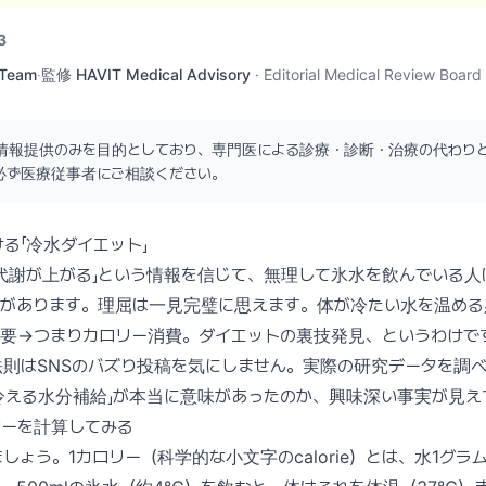
3
 Team
·
監修
HAVIT Medical Advisory
·
Editorial Medical Review Board
情報提供のみを目的としており、専門医による診療・診断・治療の代わり
必ず医療従事者にご相談ください。
る「冷水ダイエット」
代謝が上がる」という情報を信じて、無理して氷水を飲んでいる人
とがあります。理屈は一見完璧に思えます。体が冷たい水を温める
必要→つまりカロリー消費。ダイエットの裏技発見、というわけで
則はSNSのバズり投稿を気にしません。実際の研究データを調
冷える水分補給」が本当に意味があったのか、興味深い事実が見え
ギーを計算してみる
しょう。1カロリー（科学的な小文字のcalorie）とは、水1グラ