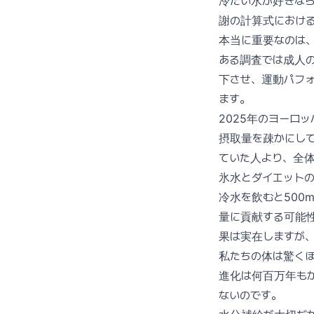
冷たい水が好きな
謝の計算式におけ
本当に重要なのは
ある調査では成人の
下させ、運動パフ
ます。
2025年のヨーロ
摂取量を疎かにし
ていた人より、全
氷水とダイエット
冷水を飲むと500
量に貢献する可能
果は実在しますが
私たちの体は驚く
進化は何百万年も
ないのです。