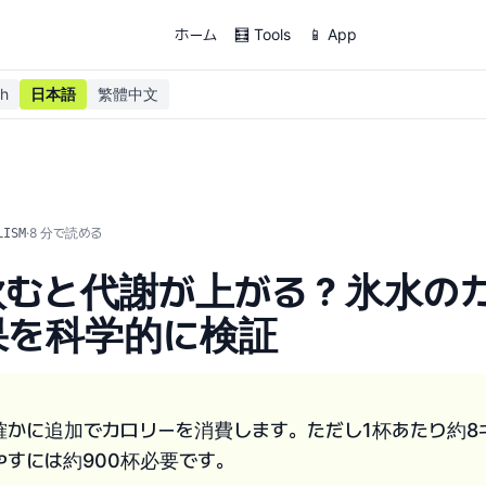
ホーム
🧮 Tools
📱 App
sh
日本語
繁體中文
·
8
分で読める
LISM
飲むと代謝が上がる？氷水の
果を科学的に検証
確かに追加でカロリーを消費します。ただし1杯あたり約8
燃やすには約900杯必要です。