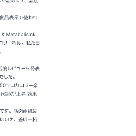
まで温めます。温度
ー（食品表示で使われ
& Metabolismに
カロリー程度。私たち
。
析した包括的レビューを発表
でした。
50キロカロリー余
代謝の「上昇」効果
のです。筋肉組織は
とはいえ、差は一桁