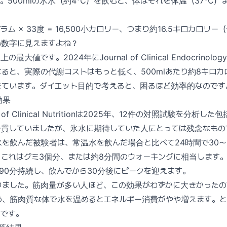
。500mlの氷水（約4℃）を飲むと、体はそれを体温（37℃）
ラム × 33度 = 16,500小カロリー、つまり約16.5キロカロリ
い数字に見えますよね？
値です。2024年にJournal of Clinical Endocrinology 
ると、実際の代謝コストはもっと低く、500mlあたり約8キロ
きています。ダイエット目的で考えると、困るほど効率的なのです
効果
rnal of Clinical Nutritionは2025年、12件の対照試験を分
一貫していましたが、氷水に期待していた人にとっては残念なもの
水を飲んだ被験者は、常温水を飲んだ場合と比べて24時間で30〜
これはグミ3個分、または約8分間のウォーキングに相当します。
〜90分持続し、飲んでから30分後にピークを迎えます。
りました。筋肉量が多い人ほど、この効果がわずかに大きかった
め、筋肉質な体で水を温めるとエネルギー消費がやや増えます。
囲です。