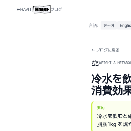
|
←
HAVIT
ブログ
言語
:
한국어
Engli
← ブログに戻る
⚖️
WEIGHT & METABO
冷水を
消費効
要約
冷水を飲むと
脂肪1kg を