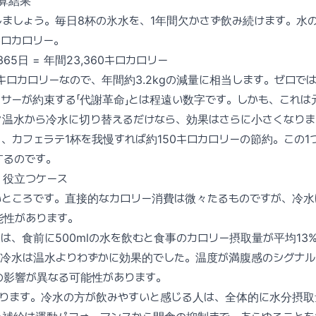
算結果
しましょう。毎日8杯の氷水を、1年間欠かさず飲み続けます。水
キロカロリー。
365日 = 年間23,360キロカロリー
00キロカロリーなので、年間約3.2kgの減量に相当します。ゼロ
サーが約束する「代謝革命」とは程遠い数字です。しかも、これは
常温水から冷水に切り替えるだけなら、効果はさらに小さくなりま
、カフェラテ1杯を我慢すれば約150キロカロリーの節約。この1
するのです。
）役立つケース
いところです。直接的なカロリー消費は微々たるものですが、冷
能性があります。
は、食前に500mlの水を飲むと食事のカロリー摂取量が平均13
て冷水は温水よりわずかに効果的でした。温度が満腹感のシグナル
の影響が異なる可能性があります。
あります。冷水の方が飲みやすいと感じる人は、全体的に水分摂