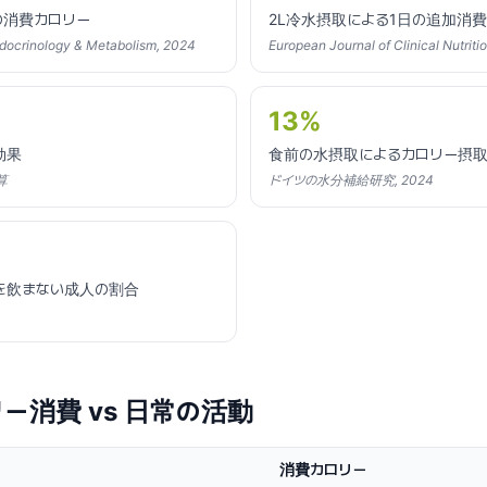
の消費カロリー
2L冷水摂取による1日の追加消費
Endocrinology & Metabolism, 2024
European Journal of Clinical Nutriti
13%
効果
食前の水摂取によるカロリー摂
算
ドイツの水分補給研究, 2024
を飲まない成人の割合
ー消費 vs 日常の活動
消費カロリー