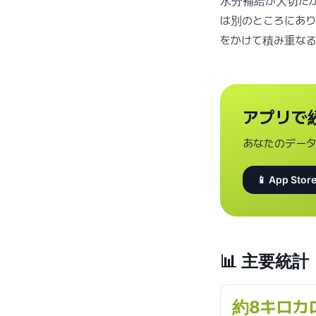
水分補給が大切だ
は別のところにあ
をかけて積み重な
アプリで
あなたのデー
📱 App Store
📊
主要統計
約8キロカ