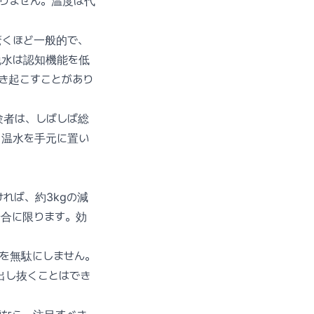
りません。温度は代
驚くほど一般的で、
脱水は認知機能を低
き起こすことがあり
験者は、しばしば総
常温水を手元に置い
れば、約3kgの減
場合に限ります。効
を無駄にしません。
出し抜くことはでき