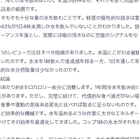
ら、冷たい水を飲めばいい。常温が好みなら、それでも全く問題あ
る誤差の範囲です。
、そもそも十分な量の水を飲むことです。軽度の慢性的な脱水は
43%が1日4杯未満しか水を飲んでいないことがわかりました。
ォーマンスを落とし、実際には喉の渇きなのに空腹のシグナルを引
ッパのレビューで注目すべき指摘がありました。水温にこだわる被
ていたのです。氷水を1杯飲んで達成感を得る一方、1日を通して
体的な水分摂取量は少なかったのです。
の結論
mlあたり約8キロカロリー余分に消費します。1年間冷水を飲み続け
性があります。ただし、完璧に続けて、代償的な食べ過ぎがない
、食事や運動の意味ある変化と比べれば取るに足らないものです。
ほど効率的な機械です。水を温めるような作業に大きなエネルギー
かけてその効率を最適化してきました。コップ1杯の氷水がそれを