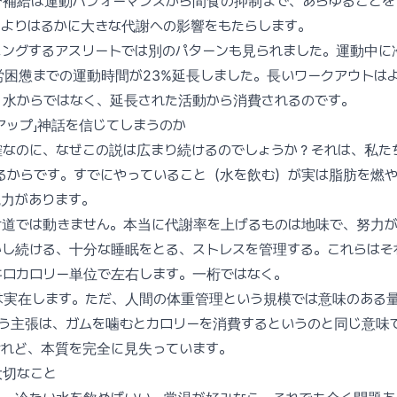
分補給は運動パフォーマンスから間食の抑制まで、あらゆることを
のよりはるかに大きな代謝への影響をもたらします。
ニングするアスリートでは別のパターンも見られました。運動中に
困憊までの運動時間が23%延長しました。長いワークアウトは
。水からではなく、延長された活動から消費されるのです。
アップ」神話を信じてしまうのか
なのに、なぜこの説は広まり続けるのでしょうか？それは、私た
るからです。すでにやっていること（水を飲む）が実は脂肪を燃
魅力があります。
け道では動きません。本当に代謝率を上げるものは地味で、努力
し続ける、十分な睡眠をとる、ストレスを管理する。これらはそ
キロカロリー単位で左右します。一桁ではなく。
は実在します。ただ、人間の体重管理という規模では意味のある
いう主張は、ガムを噛むとカロリーを消費するというのと同じ意味
けれど、本質を完全に見失っています。
大切なこと