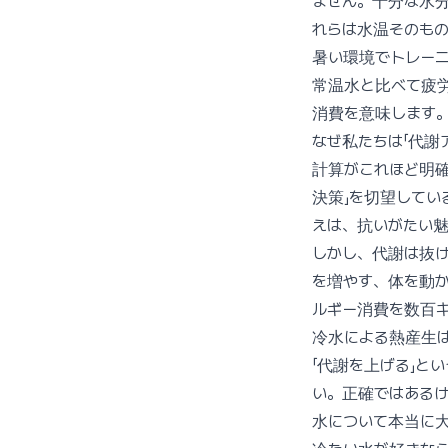
ません。十分な水
れらは水温そのも
暑い環境でトレー
常温水と比べて疲労
消費を意味します
なぜ私たちは「代謝
計算がこれほど明確
決策」を切望してい
えは、抗いがたい
しかし、代謝は抜
を増やす、体を動か
ルギー消費を数百
冷水による熱産生
「代謝を上げる」と
い。正確ではある
水について本当に