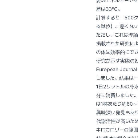
要なエネルギーです
差は33℃。
計算すると：500グ
る単位）。悪くな
ただし、これは理論上の最大
掲載された研究によ
の体は効率的にで
研究が示す実際の
European Jou
しました。結果は
1日2リットルの冷
分に消費しました。
は1杯あたり約60
興味深い発見もあ
代謝活性が高いた
キロカロリーの範