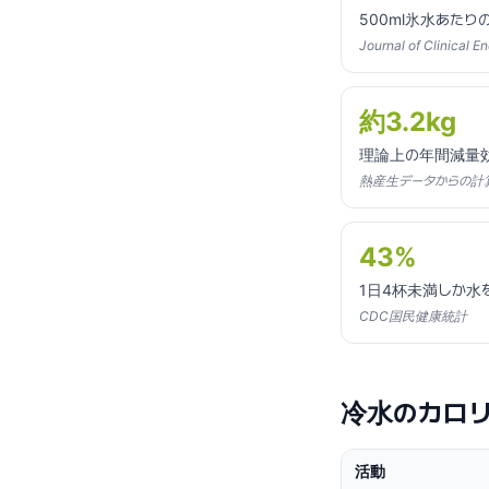
500ml氷水あたり
Journal of Clinical 
約3.2kg
理論上の年間減量
熱産生データからの計
43%
1日4杯未満しか水
CDC国民健康統計
冷水のカロリ
活動