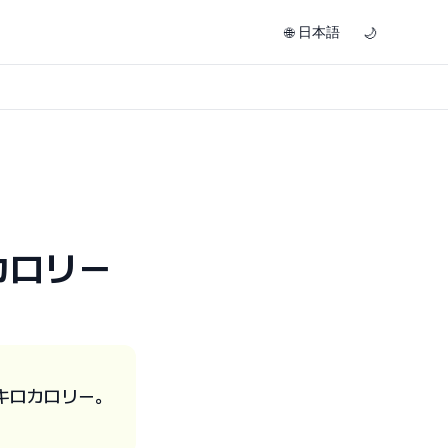
日本語
🌐
🌙
カロリー
キロカロリー。