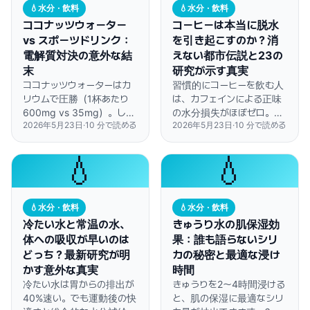
💧
水分・飲料
💧
水分・飲料
ココナッツウォーター
コーヒーは本当に脱水
vs スポーツドリンク：
を引き起こすのか？消
電解質対決の意外な結
えない都市伝説と23の
末
研究が示す真実
ココナッツウォーターはカ
習慣的にコーヒーを飲む人
リウムで圧勝（1杯あたり
は、カフェインによる正味
600mg vs 35mg）。しか
の水分損失がほぼゼロ。朝
2026年5月23日
·
10
分で読める
2026年5月23日
·
10
分で読める
しスポーツドリンクはナト
のコーヒーは1日の水分摂
リウムが5倍—激しい運動
取量にカウントできます。
で大量に汗をかく人には、
💧
💧
この差が決定的です。
💧
水分・飲料
💧
水分・飲料
冷たい水と常温の水、
きゅうり水の肌保湿効
体への吸収が早いのは
果：誰も語らないシリ
どっち？最新研究が明
カの秘密と最適な浸け
かす意外な真実
時間
冷たい水は胃からの排出が
きゅうりを2〜4時間浸ける
40%速い。でも運動後の快
と、肌の保湿に最適なシリ