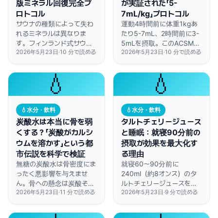
版ミネラル回復完全プ
が実証された「5-
ロトコル
7mL/kg」プロトコル
サウナの種類によって失わ
運動4時間前に体重1kgあ
れるミネラルは異なりま
たり5-7mL、2時間前に3-
す。フィンランド式サウナ
5mLを摂取。このACSM推
2026年5月23日
·
10
分で読める
2026年5月23日
·
10
分で読める
ではナトリウムが多く失わ
奨プロトコルで、胃腸の不
れ、インフラレッドサウナ
快感なく血漿量を最適化で
ではカリウムの損失が大き
きます。
💧
💧
いため、それぞれに合わせ
た水分補給戦略が必要で
す。
💧
水分・飲料
💧
水分・飲料
炭酸水は本当に骨を弱
タルトチェリージュース
くする？「炭酸がカルシ
と睡眠：就寝90分前の
ウムを溶かす」という都
摂取が効果を最大化す
市伝説を科学で検証
る理由
無糖の炭酸水は骨密度にま
就寝60〜90分前に
ったく悪影響を与えませ
240ml（約8オンス）のタ
ん。骨への懸念は炭酸その
ルトチェリージュースを飲
2026年5月23日
·
11
分で読める
2026年5月23日
·
9
分で読める
ものではなく、コーラに含
むと、総睡眠時間が84分
まれるリン酸が原因です。
延長し、メラトニンの生体
利用率が147%向上するこ