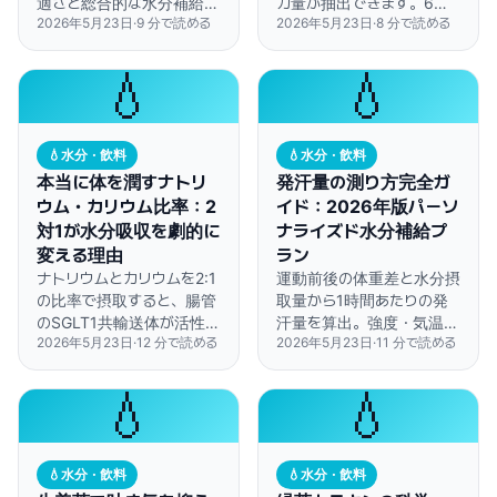
適さと総合的な水分補給効
カ量が抽出できます。6時
2026年5月23日
·
9
分で読める
2026年5月23日
·
8
分で読める
率では常温水に軍配が上が
間を超えると苦味成分が溶
ります。
け出すので要注意。
💧
💧
💧
水分・飲料
💧
水分・飲料
本当に体を潤すナトリ
発汗量の測り方完全ガ
ウム・カリウム比率：2
イド：2026年版パーソ
対1が水分吸収を劇的に
ナライズド水分補給プ
変える理由
ラン
ナトリウムとカリウムを2:1
運動前後の体重差と水分摂
の比率で摂取すると、腸管
取量から1時間あたりの発
のSGLT1共輸送体が活性化
汗量を算出。強度・気温別
2026年5月23日
·
12
分で読める
2026年5月23日
·
11
分で読める
され、水だけを飲む場合と
に複数回テストして、自分
比べて約3倍速く水分が細
だけの水分補給プランを作
胞に取り込まれます。
成できます。
💧
💧
💧
水分・飲料
💧
水分・飲料