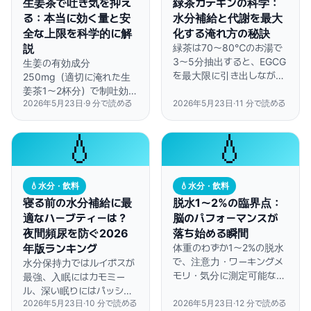
生姜茶で吐き気を抑え
緑茶カテキンの科学：
る：本当に効く量と安
水分補給と代謝を最大
全な上限を科学的に解
化する淹れ方の秘訣
説
緑茶は70〜80℃のお湯で
3〜5分抽出すると、EGCG
生姜の有効成分
を最大限に引き出しながら
250mg（適切に淹れた生
水分補給効果も維持できま
姜茶1〜2杯分）で制吐効果
す。
2026年5月23日
·
9
分で読める
2026年5月23日
·
11
分で読める
が得られますが、安全な上
限量は対象者によって大き
く異なります。
💧
💧
💧
水分・飲料
💧
水分・飲料
寝る前の水分補給に最
脱水1〜2%の臨界点：
適なハーブティーは？
脳のパフォーマンスが
夜間頻尿を防ぐ2026
落ち始める瞬間
年版ランキング
体重のわずか1〜2%の脱水
で、注意力・ワーキングメ
水分保持力ではルイボスが
モリ・気分に測定可能な低
最強、入眠にはカモミー
下が起きます。喉が渇く前
ル、深い眠りにはパッショ
に、すでに脳は影響を受け
2026年5月23日
·
10
分で読める
2026年5月23日
·
12
分で読める
ンフラワーが効果的。就寝