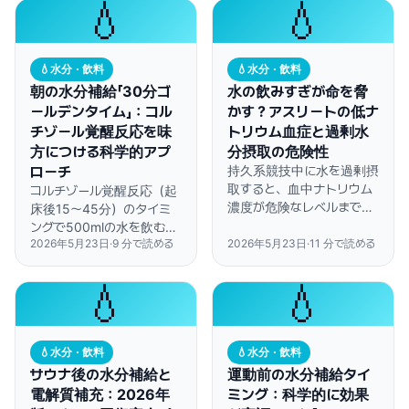
💧
💧
同等です。
💧
水分・飲料
💧
水分・飲料
朝の水分補給「30分ゴ
水の飲みすぎが命を脅
ールデンタイム」：コル
かす？アスリートの低ナ
チゾール覚醒反応を味
トリウム血症と過剰水
方につける科学的アプ
分摂取の危険性
ローチ
持久系競技中に水を過剰摂
取すると、血中ナトリウム
コルチゾール覚醒反応（起
濃度が危険なレベルまで低
床後15〜45分）のタイミ
下します。正しい水分補給
ングで500mlの水を飲む
の知識で、安全にパフォー
2026年5月23日
·
9
分で読める
2026年5月23日
·
11
分で読める
と、代謝率が24%向上し、
マンスを発揮しましょう。
朝の疲労感が41%軽減され
ることが研究で明らかにな
💧
💧
っています。
💧
水分・飲料
💧
水分・飲料
サウナ後の水分補給と
運動前の水分補給タイ
電解質補充：2026年
ミング：科学的に効果