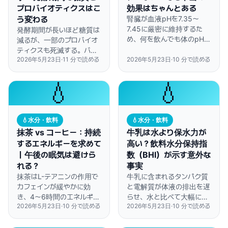
プロバイオティクスはこ
効果はちゃんとある
う変わる
腎臓が血液pHを7.35〜
7.45に厳密に維持するた
発酵期間が長いほど糖質は
め、何を飲んでも体のpHは
減るが、一部のプロバイオ
変わりません。ただしレモ
ティクスも死滅する。バラ
ン水には、ビタミンC吸収
2026年5月23日
·
11
分で読める
2026年5月23日
·
10
分で読める
ンスの取れた効果を得るな
促進やクエン酸による腎臓
ら10〜14日がベスト。
結石予防など、科学的に裏
💧
💧
付けられた効果がありま
す。
💧
水分・飲料
💧
水分・飲料
抹茶 vs コーヒー：持続
牛乳は水より保水力が
するエネルギーを求めて
高い？飲料水分保持指
｜午後の眠気は避けら
数（BHI）が示す意外な
れる？
事実
抹茶はL-テアニンの作用で
牛乳に含まれるタンパク質
カフェインが緩やかに効
と電解質が体液の排出を遅
き、4〜6時間のエネルギー
らせ、水と比べて大幅に長
2026年5月23日
·
10
分で読める
2026年5月23日
·
10
分で読める
持続を実現。コーヒーの
い時間、体内の水分を維持
2〜3時間のピーク型と比較
できることが研究で明らか
して、水分補給効果はほぼ
になっています。