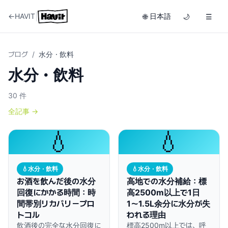
|
←
HAVIT
日本語
🌐
🌙
☰
ブログ
/
水分・飲料
水分・飲料
30
件
全記事
→
💧
💧
💧
水分・飲料
💧
水分・飲料
お酒を飲んだ後の水分
高地での水分補給：標
回復にかかる時間：時
高2500m以上で1日
間帯別リカバリープロ
1〜1.5L余分に水分が失
トコル
われる理由
飲酒後の完全な水分回復に
標高2500m以上では、呼