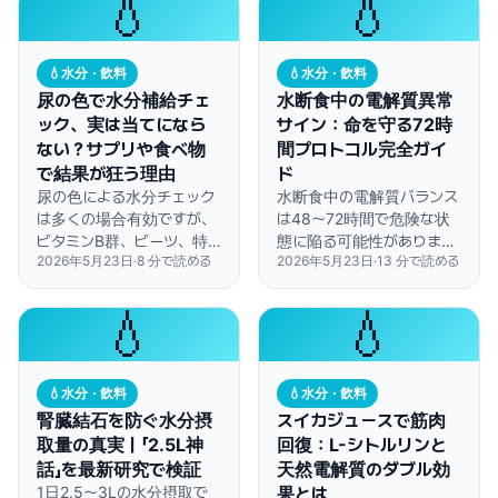
💧
💧
とが研究で示されていま
す。
💧
水分・飲料
💧
水分・飲料
尿の色で水分補給チェ
水断食中の電解質異常
ック、実は当てになら
サイン：命を守る72時
ない？サプリや食べ物
間プロトコル完全ガイ
で結果が狂う理由
ド
尿の色による水分チェック
水断食中の電解質バランス
は多くの場合有効ですが、
は48〜72時間で危険な状
ビタミンB群、ビーツ、特
態に陥る可能性がありま
2026年5月23日
·
8
分で読める
2026年5月23日
·
13
分で読める
定の薬、アスパラガスなど
す。どんな症状に注意すべ
を摂取すると、この定番の
きか、どうサプリメントを
方法が全く当てにならなく
摂取すれば安全かを詳しく
💧
💧
なることがあります。
解説します。
💧
水分・飲料
💧
水分・飲料
腎臓結石を防ぐ水分摂
スイカジュースで筋肉
取量の真実｜「2.5L神
回復：L-シトルリンと
話」を最新研究で検証
天然電解質のダブル効
1日2.5〜3Lの水分摂取で
果とは