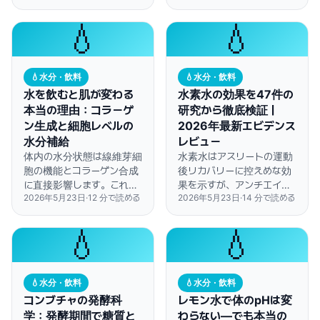
ているのです。
90分以上前に飲めば夜間
頻尿の心配もありません。
💧
💧
💧
水分・飲料
💧
水分・飲料
水を飲むと肌が変わる
水素水の効果を47件の
本当の理由：コラーゲ
研究から徹底検証｜
ン生成と細胞レベルの
2026年最新エビデンス
水分補給
レビュー
体内の水分状態は線維芽細
水素水はアスリートの運動
胞の機能とコラーゲン合成
後リカバリーに控えめな効
に直接影響します。これは
果を示すが、アンチエイジ
2026年5月23日
·
12
分で読める
2026年5月23日
·
14
分で読める
塗るスキンケアでは代替で
ング効果は質の高い研究で
きません。
ほとんど裏付けられていな
い。
💧
💧
💧
水分・飲料
💧
水分・飲料
コンブチャの発酵科
レモン水で体のpHは変
学：発酵期間で糖質と
わらない—でも本当の