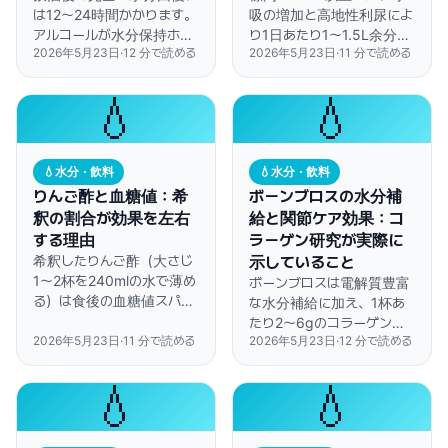
は12〜24時間かかります。
吸の増加と高地性利尿によ
アルコールが水分保持ホル
り1日あたり1〜1.5L余分に
2026年5月23日
·
12
分で読める
2026年5月23日
·
11
分で読める
モンを4〜6時間抑制するた
水分が失われます。喉の渇
めです。この記事では、よ
きを感じる前からの計画的
り早く回復するための時間
な水分補給が不可欠です。
💧
💧
帯別プロトコルをお伝えし
ます。
💧
水分・飲料
💧
水分・飲料
りんご酢と血糖値：希
ボーンブロスの水分補
釈の割合が効果を左右
給と関節ケア効果：コ
する理由
ラーゲン研究が実際に
希釈したりんご酢（大さじ
示していること
1〜2杯を240mlの水で薄め
ボーンブロスは電解質豊富
る）は食後の血糖値スパイ
な水分補給に加え、1杯あ
クを20〜30%抑える可能
たり2〜6gのコラーゲンを
性がある。ただし原液は数
2026年5月23日
·
11
分で読める
2026年5月23日
·
12
分で読める
含み、グリシン吸収率は
週間で歯のエナメル質を損
90%に達します。ただし、
傷する。
タイミングと調理方法が効
💧
💧
果を大きく左右します。