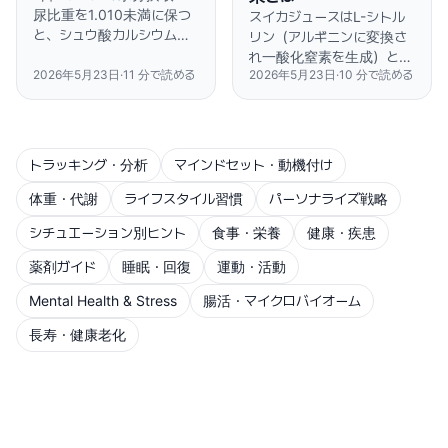
尿比重を1.010未満に保つ
スイカジュースはL-シトル
と、シュウ酸カルシウム結
リン（アルギニンに変換さ
石のリスクが半減します。
れ一酸化窒素を生成）と天
ただし「飲む量」と同じくら
2026年5月23日
·
11
分で読める
2026年5月23日
·
10
分で読める
然カリウムを含み、合成ス
い「飲むタイミング」が重要
ポーツドリンクにはない二
です。
重の回復効果をもたらしま
す。
トラッキング・分析
マインドセット・動機付け
体重・代謝
ライフスタイル習慣
パーソナライズ戦略
シチュエーション別ヒント
食事・栄養
健康・疾患
薬剤ガイド
睡眠・回復
運動・活動
Mental Health & Stress
腸活・マイクロバイオーム
長寿・健康老化